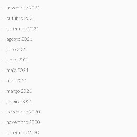
novembro 2021
outubro 2021
setembro 2021
agosto 2021
julho 2021
junho 2021
maio 2021
abril 2021
março 2021
janeiro 2021
dezembro 2020
novembro 2020
setembro 2020