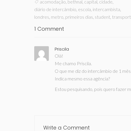
acomodação
,
bethnal
,
capital
,
cidade
,
diário de intercâmbio
,
escola
,
intercambista
,
londres
,
metro
,
primeiros dias
,
student
,
transpor
1 Comment
Priscila
Olá!
Me chamo Priscila.
O que me diz do intercâmbio de 1 mês
Indica mesmo essa agência?
Estou pesquisando, pois quero fazer m
Write a Comment