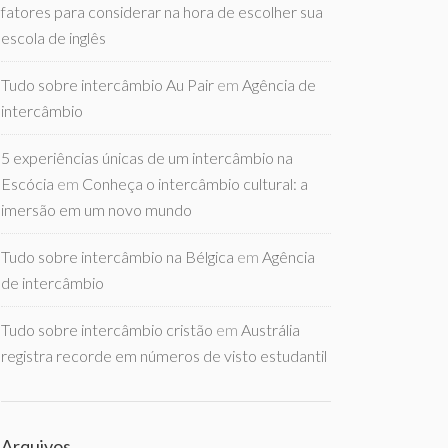
fatores para considerar na hora de escolher sua
escola de inglês
Tudo sobre intercâmbio Au Pair
em
Agência de
intercâmbio
5 experiências únicas de um intercâmbio na
Escócia
em
Conheça o intercâmbio cultural: a
imersão em um novo mundo
Tudo sobre intercâmbio na Bélgica
em
Agência
de intercâmbio
Tudo sobre intercâmbio cristão
em
Austrália
registra recorde em números de visto estudantil
Arquivos