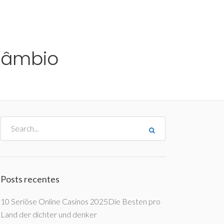
me
Destinos
Orçamentos
Blog
A Enjoy
rcâmbio
Posts recentes
10 Seriöse Online Casinos 2025Die Besten pro
Land der dichter und denker