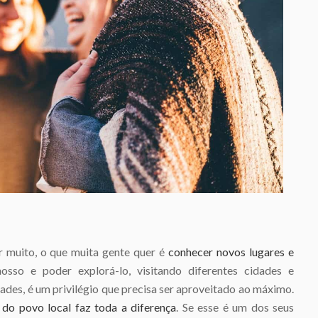
r muito, o que muita gente quer é
conhecer novos lugares e
osso e poder explorá-lo, visitando diferentes cidades e
des, é um privilégio que precisa ser aproveitado ao máximo.
 do povo local faz toda a diferença
. Se esse é um dos seus