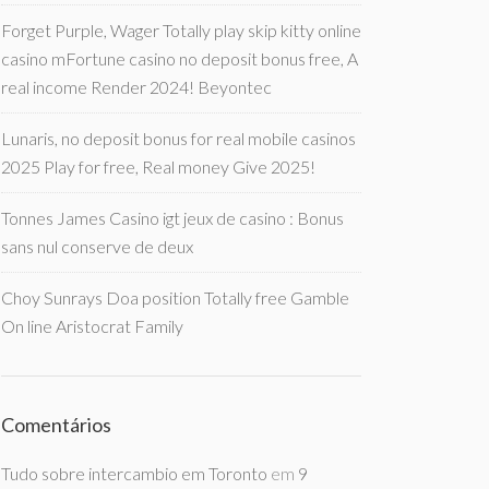
Forget Purple, Wager Totally play skip kitty online
casino mFortune casino no deposit bonus free, A
real income Render 2024! Beyontec
Lunaris, no deposit bonus for real mobile casinos
2025 Play for free, Real money Give 2025!
Tonnes James Casino igt jeux de casino : Bonus
sans nul conserve de deux
Choy Sunrays Doa position Totally free Gamble
On line Aristocrat Family
Comentários
Tudo sobre intercambio em Toronto
em
9