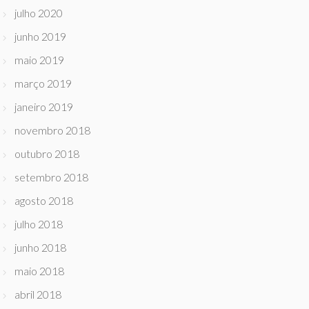
julho 2020
junho 2019
maio 2019
março 2019
janeiro 2019
novembro 2018
outubro 2018
setembro 2018
agosto 2018
julho 2018
junho 2018
maio 2018
abril 2018