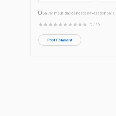
Salvar meus dados neste navegador para 
0
/ 10