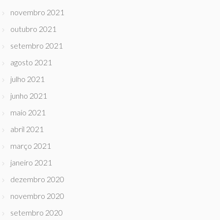
novembro 2021
outubro 2021
setembro 2021
agosto 2021
julho 2021
junho 2021
maio 2021
abril 2021
março 2021
janeiro 2021
dezembro 2020
novembro 2020
setembro 2020