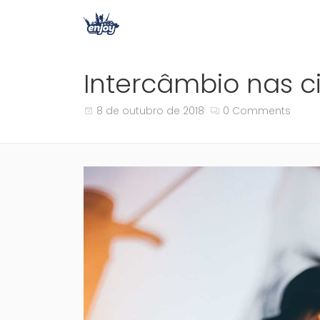
Intercâmbio nas 
8 de outubro de 2018
0 Comments