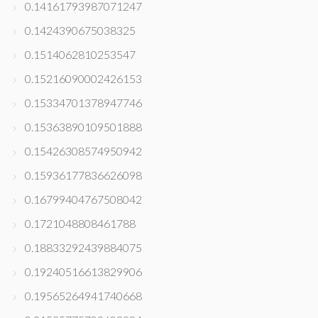
0.14161793987071247
0.1424390675038325
0.1514062810253547
0.15216090002426153
0.15334701378947746
0.15363890109501888
0.15426308574950942
0.15936177836626098
0.16799404767508042
0.1721048808461788
0.18833292439884075
0.19240516613829906
0.19565264941740668