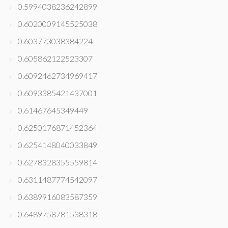
0.5994038236242899
0.6020009145525038
0.603773038384224
0.605862122523307
0.6092462734969417
0.6093385421437001
0.61467645349449
0.6250176871452364
0.6254148040033849
0.6278328355559814
0.6311487774542097
0.6389916083587359
0.6489758781538318