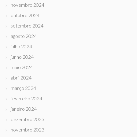
novembro 2024
outubro 2024
setembro 2024
agosto 2024
julho 2024
junho 2024
maio 2024
abril 2024
março 2024
fevereiro 2024
janeiro 2024
dezembro 2023
novembro 2023