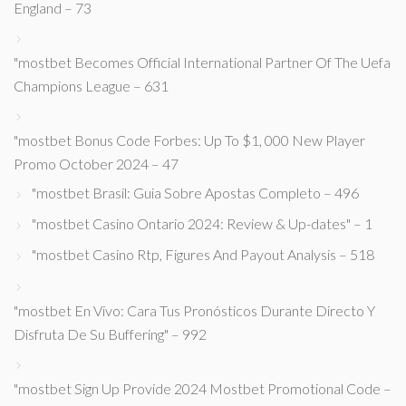
England – 73
"mostbet Becomes Official International Partner Of The Uefa
Champions League – 631
"mostbet Bonus Code Forbes: Up To $1, 000 New Player
Promo October 2024 – 47
"mostbet Brasil: Guia Sobre Apostas Completo – 496
"mostbet Casino Ontario 2024: Review & Up-dates" – 1
"mostbet Casino Rtp, Figures And Payout Analysis – 518
"mostbet En Vivo: Cara Tus Pronósticos Durante Directo Y
Disfruta De Su Buffering" – 992
"mostbet Sign Up Provide 2024 Mostbet Promotional Code –