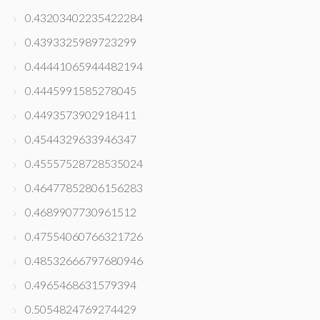
0.43203402235422284
0.4393325989723299
0.44441065944482194
0.4445991585278045
0.4493573902918411
0.4544329633946347
0.45557528728535024
0.46477852806156283
0.4689907730961512
0.47554060766321726
0.48532666797680946
0.4965468631579394
0.5054824769274429