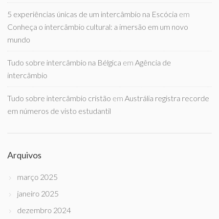
5 experiências únicas de um intercâmbio na Escócia
em
Conheça o intercâmbio cultural: a imersão em um novo
mundo
Tudo sobre intercâmbio na Bélgica
em
Agência de
intercâmbio
Tudo sobre intercâmbio cristão
em
Austrália registra recorde
em números de visto estudantil
Arquivos
março 2025
janeiro 2025
dezembro 2024