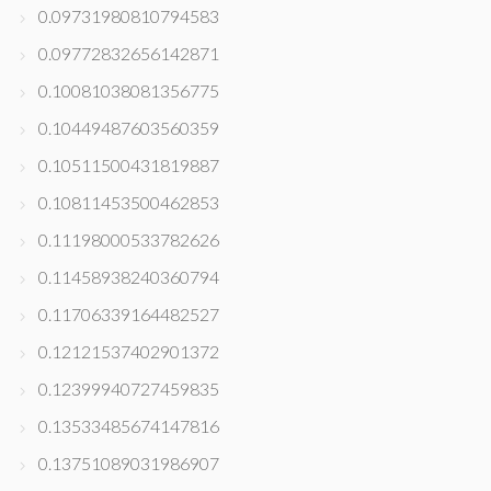
0.09731980810794583
0.09772832656142871
0.10081038081356775
0.10449487603560359
0.10511500431819887
0.10811453500462853
0.11198000533782626
0.11458938240360794
0.11706339164482527
0.12121537402901372
0.12399940727459835
0.13533485674147816
0.13751089031986907