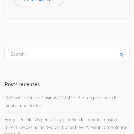
Posts recentes
10 Seriöse Online Casinos 2025Die Besten pro Land der
dichter und denker
Forget Purple, Wager Totally play skip kitty online casino
mFortune casino no deposit bonus free, A real income Render