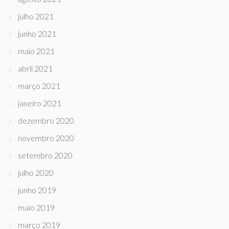
julho 2021
junho 2021
maio 2021
abril 2021
março 2021
janeiro 2021
dezembro 2020
novembro 2020
setembro 2020
julho 2020
junho 2019
maio 2019
março 2019