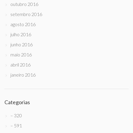
outubro 2016
setembro 2016
agosto 2016
julho 2016
junho 2016
maio 2016
abril 2016
janeiro 2016
Categorias
– 320
– 591