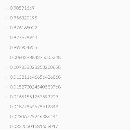
0,90591669
0,956320195
0,976165022
0,977678943
0,992904905
0.008039884395005248
0.009853323253220858
0.013811646656426868
0.015273024540583768
0.01651551257593209
0.01877854578612348
0.02306729246386141
0.03220301681609017