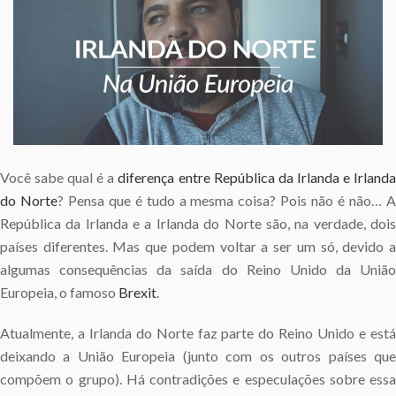
Você sabe qual é a
diferença entre República da Irlanda e Irland
do Norte
? Pensa que é tudo a mesma coisa? Pois não é não… 
República da Irlanda e a Irlanda do Norte são, na verdade, dois
países diferentes. Mas que podem voltar a ser um só, devido a
algumas consequências da saída do Reino Unido da União
Europeia, o famoso
Brexit
.
Atualmente, a Irlanda do Norte faz parte do Reino Unido e está
deixando a União Europeia (junto com os outros países que
compõem o grupo). Há contradições e especulações sobre essa