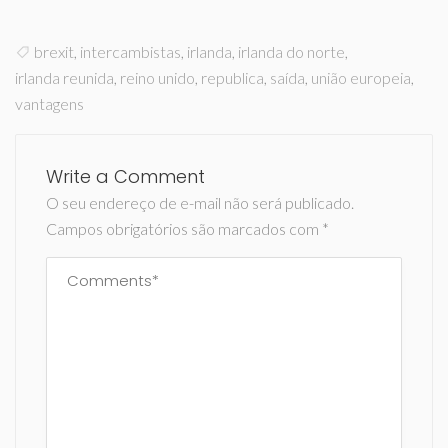
brexit
,
intercambistas
,
irlanda
,
irlanda do norte
,
irlanda reunida
,
reino unido
,
republica
,
saída
,
união europeia
,
vantagens
Write a Comment
O seu endereço de e-mail não será publicado.
Campos obrigatórios são marcados com
*