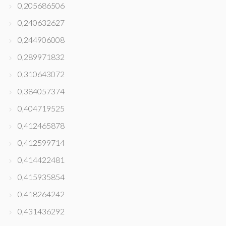
0,205686506
0,240632627
0,244906008
0,289971832
0,310643072
0,384057374
0,404719525
0,412465878
0,412599714
0,414422481
0,415935854
0,418264242
0,431436292