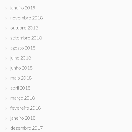
janeiro 2019
novembro 2018
outubro 2018
setembro 2018
agosto 2018
julho 2018
junho 2018
maio 2018
abril 2018
março 2018
fevereiro 2018
janeiro 2018
dezembro 2017