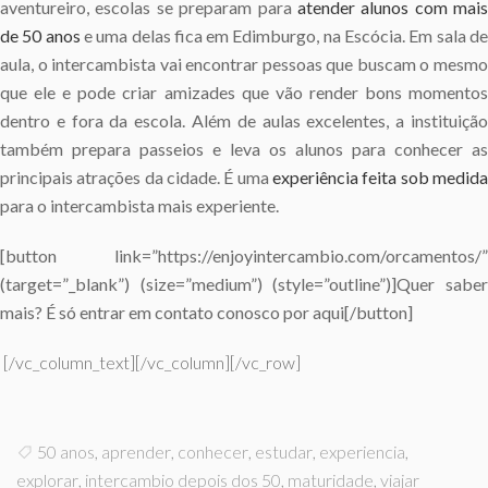
aventureiro, escolas se preparam para
atender alunos com mais
de 50 anos
e uma delas fica em Edimburgo, na Escócia. Em sala d
aula, o intercambista vai encontrar pessoas que buscam o mesmo
que ele e pode criar amizades que vão render bons momentos
dentro e fora da escola. Além de aulas excelentes, a instituição
também prepara passeios e leva os alunos para conhecer as
principais atrações da cidade. É uma
experiência feita sob medida
para o intercambista mais experiente.
[button link=”https://enjoyintercambio.com/orcamentos/”
(target=”_blank”) (size=”medium”) (style=”outline”)]Quer saber
mais? É só entrar em contato conosco por aqui[/button]
[/vc_column_text][/vc_column][/vc_row]
50 anos
,
aprender
,
conhecer
,
estudar
,
experiencia
,
explorar
,
intercambio depois dos 50
,
maturidade
,
viajar