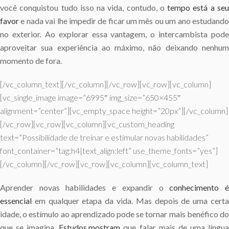
você conquistou tudo isso na vida, contudo, o
tempo está a se
favor
e nada vai lhe impedir de ficar um mês ou um ano estudando
no exterior. Ao explorar essa vantagem, o intercambista pode
aproveitar sua experiência ao máximo, não deixando nenhum
momento de fora.
[/vc_column_text][/vc_column][/vc_row][vc_row][vc_column]
[vc_single_image image=”6995″ img_size=”650×455″
alignment=”center”][vc_empty_space height=”20px”][/vc_column]
[/vc_row][vc_row][vc_column][vc_custom_heading
text=”Possibilidade de treinar e estimular novas habilidades”
font_container=”tag:h4|text_align:left” use_theme_fonts=”yes”]
[/vc_column][/vc_row][vc_row][vc_column][vc_column_text]
Aprender novas habilidades e expandir o
conhecimento 
essencial
em qualquer etapa da vida. Mas depois de uma cert
idade, o estímulo ao aprendizado pode se tornar mais benéfico do
que se imagina.
Estudos mostram
que falar mais de uma língu