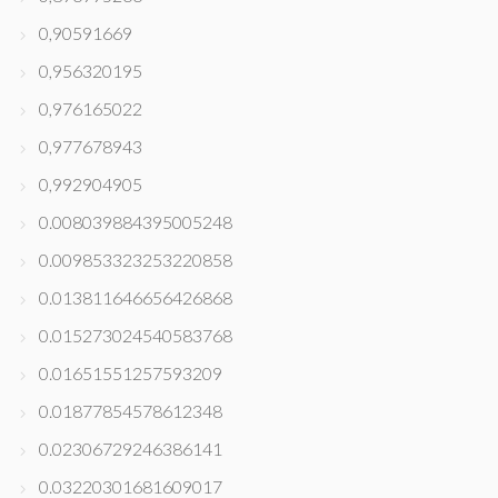
0,90591669
0,956320195
0,976165022
0,977678943
0,992904905
0.008039884395005248
0.009853323253220858
0.013811646656426868
0.015273024540583768
0.01651551257593209
0.01877854578612348
0.02306729246386141
0.03220301681609017