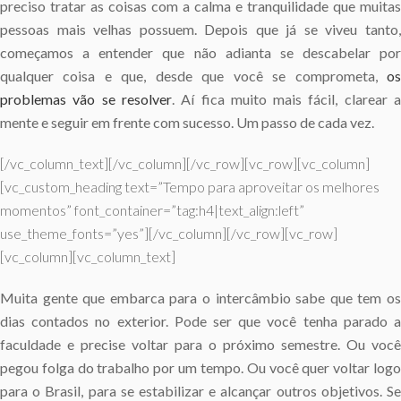
preciso tratar as coisas com a calma e tranquilidade que muitas
pessoas mais velhas possuem. Depois que já se viveu tanto,
começamos a entender que não adianta se descabelar por
qualquer coisa e que, desde que você se comprometa,
os
problemas vão se resolver
. Aí fica muito mais fácil, clarear 
mente e seguir em frente com sucesso. Um passo de cada vez.
[/vc_column_text][/vc_column][/vc_row][vc_row][vc_column]
[vc_custom_heading text=”Tempo para aproveitar os melhores
momentos” font_container=”tag:h4|text_align:left”
use_theme_fonts=”yes”][/vc_column][/vc_row][vc_row]
[vc_column][vc_column_text]
Muita gente que embarca para o intercâmbio sabe que tem os
dias contados no exterior. Pode ser que você tenha parado a
faculdade e precise voltar para o próximo semestre. Ou você
pegou folga do trabalho por um tempo. Ou você quer voltar logo
para o Brasil, para se estabilizar e alcançar outros objetivos. Se