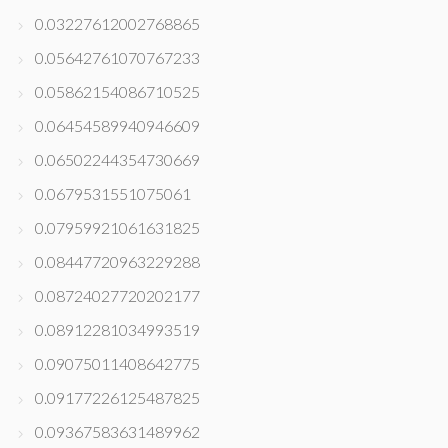
0.03227612002768865
0.05642761070767233
0.05862154086710525
0.06454589940946609
0.06502244354730669
0.0679531551075061
0.07959921061631825
0.08447720963229288
0.08724027720202177
0.08912281034993519
0.09075011408642775
0.09177226125487825
0.09367583631489962