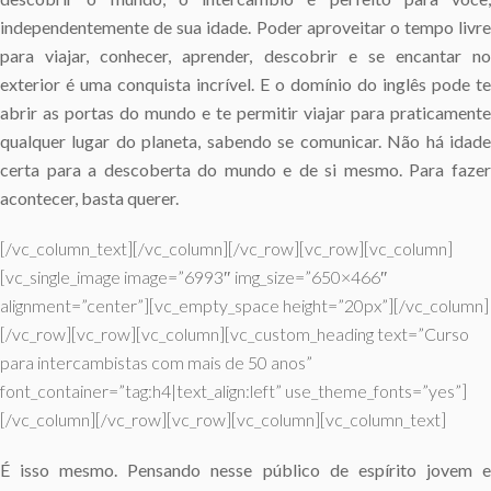
independentemente de sua idade. Poder aproveitar o tempo livre
para viajar, conhecer, aprender, descobrir e se encantar no
exterior é uma conquista incrível. E o domínio do inglês pode te
abrir as portas do mundo e te permitir viajar para praticamente
qualquer lugar do planeta, sabendo se comunicar. Não há idade
certa para a descoberta do mundo e de si mesmo. Para fazer
acontecer, basta querer.
[/vc_column_text][/vc_column][/vc_row][vc_row][vc_column]
[vc_single_image image=”6993″ img_size=”650×466″
alignment=”center”][vc_empty_space height=”20px”][/vc_column]
[/vc_row][vc_row][vc_column][vc_custom_heading text=”Curso
para intercambistas com mais de 50 anos”
font_container=”tag:h4|text_align:left” use_theme_fonts=”yes”]
[/vc_column][/vc_row][vc_row][vc_column][vc_column_text]
É isso mesmo. Pensando nesse público de espírito jovem e