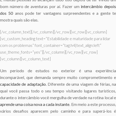
bom número de aventuras por aí. Fazer um
intercâmbio depoi
dos 50
anos pode ter vantagens surpreendentes e a gente t
mostra quais são elas.
[/vc_column_text][/vc_column][/vc_row][vc_row][vc_column]
[vc_custom_heading text=”Estabilidade e maturidade para lidar
com os problemas” font_container=”tag:h4|text_align:left”
use_theme_fonts=”yes”][/vc_column][/vc_row][vc_row]
[vc_column][vc_column_text]
Um período de estudos no exterior é uma experiência
incomparável, que demanda sempre muito comprometimento e
capacidade de adaptação
. Diferente de uma viagem de férias, n
qual você passa todo o seu tempo visitando lugares turísticos,
durante o intercâmbio você mergulha de verdade na rotina local e
aprende uma coisa nova a cada instante
. Em meio a este processo,
vários desafios aparecem pelo caminho e para superá-los é