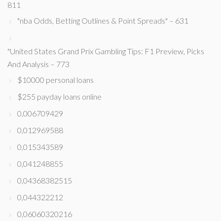
811
"nba Odds, Betting Outlines & Point Spreads" – 631
"United States Grand Prix Gambling Tips: F1 Preview, Picks
And Analysis – 773
$10000 personal loans
$255 payday loans online
0,006709429
0,012969588
0,015343589
0,041248855
0,04368382515
0,044322212
0,06060320216