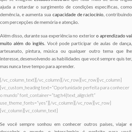
ajuda a retardar o surgimento de condições específicas, como
demência, e aumenta sua
capacidade de raciocínio
, contribuind
com percepções de memória e atenção.
Além disso, durante sua experiência no exterior
o aprendizado va
muito além do inglês
. Você pode participar de aulas de dança
artesanato, pintura, música ou qualquer outro tema que lhe
interesse, desenvolvendo as habilidades que você sempre quis ter,
mas nunca teve tempo para aprender.
[/vc_column_text][/vc_column][/vc_row][vc_row][vc_column]
[vc_custom_heading text=”Oportunidade perfeita para conhecer
o mundo” font_container=”tag:h4|text_align:left”
use_theme_fonts=”yes”][/vc_column][/vc_row][vc_row]
[vc_column][vc_column_text]
Se você sempre sonhou em conhecer outros países, viajar e
descobrir o mundo, o intercâmbio é perfeito para você,