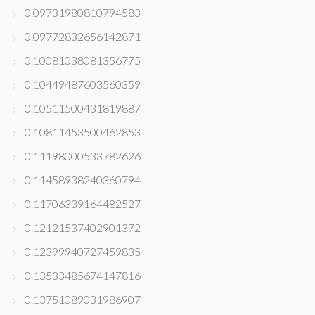
0.09731980810794583
0.09772832656142871
0.10081038081356775
0.10449487603560359
0.10511500431819887
0.10811453500462853
0.11198000533782626
0.11458938240360794
0.11706339164482527
0.12121537402901372
0.12399940727459835
0.13533485674147816
0.13751089031986907