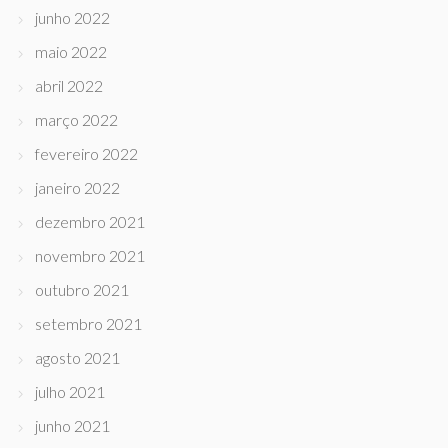
junho 2022
maio 2022
abril 2022
março 2022
fevereiro 2022
janeiro 2022
dezembro 2021
novembro 2021
outubro 2021
setembro 2021
agosto 2021
julho 2021
junho 2021