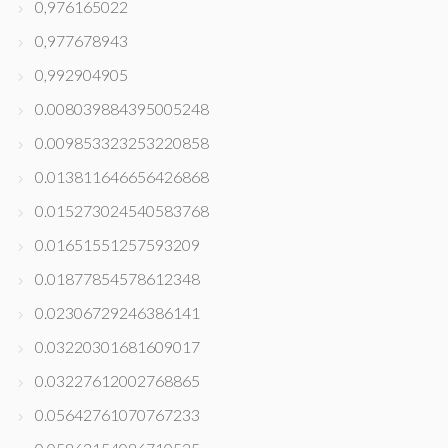
0,976165022
0,977678943
0,992904905
0.008039884395005248
0.009853323253220858
0.013811646656426868
0.015273024540583768
0.01651551257593209
0.01877854578612348
0.02306729246386141
0.03220301681609017
0.03227612002768865
0.05642761070767233