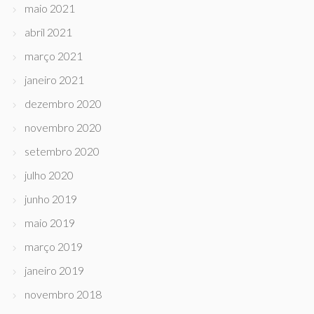
maio 2021
abril 2021
março 2021
janeiro 2021
dezembro 2020
novembro 2020
setembro 2020
julho 2020
junho 2019
maio 2019
março 2019
janeiro 2019
novembro 2018