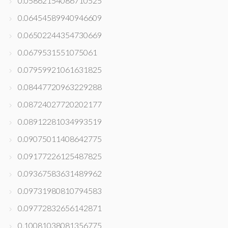
0.05862154086710525
0.06454589940946609
0.06502244354730669
0.0679531551075061
0.07959921061631825
0.08447720963229288
0.08724027720202177
0.08912281034993519
0.09075011408642775
0.09177226125487825
0.09367583631489962
0.09731980810794583
0.09772832656142871
0.10081038081356775