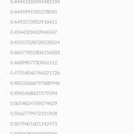
0.44441065944482194
0.4445991585278045
0.4493573902918411
0.4544329633946347
0.45557528728535024
0.46477852806156283
0.4689907730961512
0.47554060766321726
0.48532666797680946
0.4965468631579394
0.5054824769274429
0.5062779972331958
0.5079601601142473
0.5083290584955096