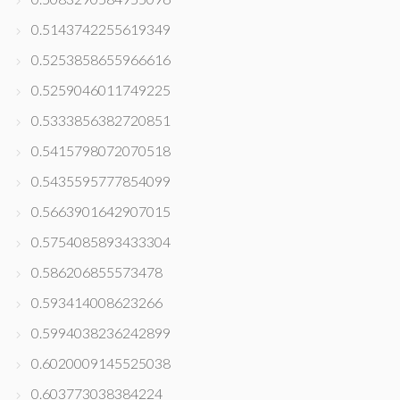
0.5143742255619349
0.5253858655966616
0.5259046011749225
0.5333856382720851
0.5415798072070518
0.5435595777854099
0.5663901642907015
0.5754085893433304
0.586206855573478
0.593414008623266
0.5994038236242899
0.6020009145525038
0.603773038384224