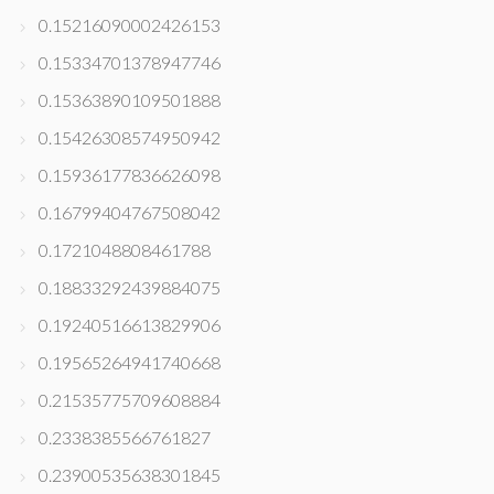
0.15216090002426153
0.15334701378947746
0.15363890109501888
0.15426308574950942
0.15936177836626098
0.16799404767508042
0.1721048808461788
0.18833292439884075
0.19240516613829906
0.19565264941740668
0.21535775709608884
0.2338385566761827
0.23900535638301845