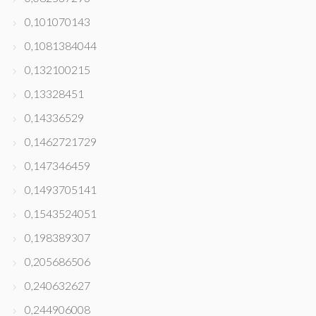
0,101070143
0,1081384044
0,132100215
0,13328451
0,14336529
0,1462721729
0,147346459
0,1493705141
0,1543524051
0,198389307
0,205686506
0,240632627
0,244906008