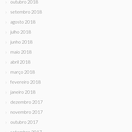
outubro 2018
setembro 2018
agosto 2018
julho 2018
junho 2018
maio 2018
abril 2018
março 2018
fevereiro 2018
janeiro 2018
dezembro 2017
novembro 2017
outubro 2017
setembro 2017