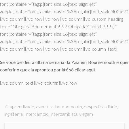
font_container=”tag:p|font_size:16|text_align:left”
google_fonts=”font_family:Lobster%3Aregular|font_style:400%
[/vc_column][/vc_row][vc_row][vc_column][vc_custom_heading
text=”Obrigada Bournemouth!!!!!! Obrigada Capital!!!!!!! :)”
font_container=”tag:p|font_size:16|text_align:left”
google_fonts=”font_family:Lobster%3Aregular|font_style:400%
[/vc_column][/vc_row][vc_row][vc_column][vc_column_text]
Se você perdeu a última semana da Ana em Bournemouth e quer
conferir o que ela aprontou por lá é só clicar
aqui
.
[/vc_column_text][/vc_column][/vc_row]
aprendizado
,
aventura
,
bournemouth
,
despedida
,
diário
,
inglaterra
,
Intercâmbio
,
intercambista
,
viagem