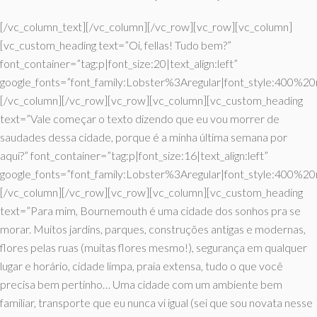
[/vc_column_text][/vc_column][/vc_row][vc_row][vc_column]
[vc_custom_heading text=”Oi, fellas! Tudo bem?”
font_container=”tag:p|font_size:20|text_align:left”
google_fonts=”font_family:Lobster%3Aregular|font_style:400%
[/vc_column][/vc_row][vc_row][vc_column][vc_custom_heading
text=”Vale começar o texto dizendo que eu vou morrer de
saudades dessa cidade, porque é a minha última semana por
aqui?” font_container=”tag:p|font_size:16|text_align:left”
google_fonts=”font_family:Lobster%3Aregular|font_style:400%
[/vc_column][/vc_row][vc_row][vc_column][vc_custom_heading
text=”Para mim, Bournemouth é uma cidade dos sonhos pra se
morar. Muitos jardins, parques, construções antigas e modernas,
flores pelas ruas (muitas flores mesmo!), segurança em qualquer
lugar e horário, cidade limpa, praia extensa, tudo o que você
precisa bem pertinho… Uma cidade com um ambiente bem
familiar, transporte que eu nunca vi igual (sei que sou novata nesse