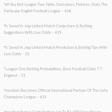
"efl Sky Bet League Two Table, Outcomes, Fixtures, Stats The
Particular English Football League – 418
"fc Seoul Vs Jeju United Match Conjecture & Betting
Suggestions With Live Odds – 619
"fc Seoul Vs Jeju United Match Prediction & Betting Tips With
Live Odds – 55
"League One Betting Probabilities: Best Football Odds 7 7
England – 73
"mostbet Becomes Official International Partner Of The Uefa
Champions League – 631
"mostbet Bonus Code Forbes: Up To $1, 000 New Player