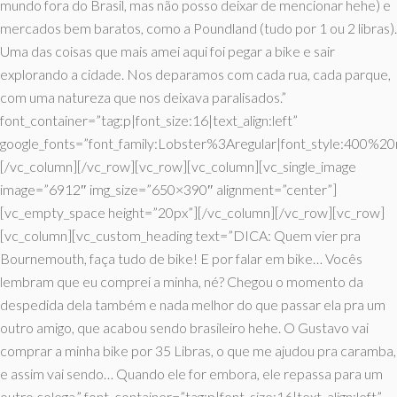
mundo fora do Brasil, mas não posso deixar de mencionar hehe) e
mercados bem baratos, como a Poundland (tudo por 1 ou 2 libras).
Uma das coisas que mais amei aqui foi pegar a bike e sair
explorando a cidade. Nos deparamos com cada rua, cada parque,
com uma natureza que nos deixava paralisados.”
font_container=”tag:p|font_size:16|text_align:left”
google_fonts=”font_family:Lobster%3Aregular|font_style:400%
[/vc_column][/vc_row][vc_row][vc_column][vc_single_image
image=”6912″ img_size=”650×390″ alignment=”center”]
[vc_empty_space height=”20px”][/vc_column][/vc_row][vc_row]
[vc_column][vc_custom_heading text=”DICA: Quem vier pra
Bournemouth, faça tudo de bike! E por falar em bike… Vocês
lembram que eu comprei a minha, né? Chegou o momento da
despedida dela também e nada melhor do que passar ela pra um
outro amigo, que acabou sendo brasileiro hehe. O Gustavo vai
comprar a minha bike por 35 Libras, o que me ajudou pra caramba,
e assim vai sendo… Quando ele for embora, ele repassa para um
outro colega.” font_container=”tag:p|font_size:16|text_align:left”