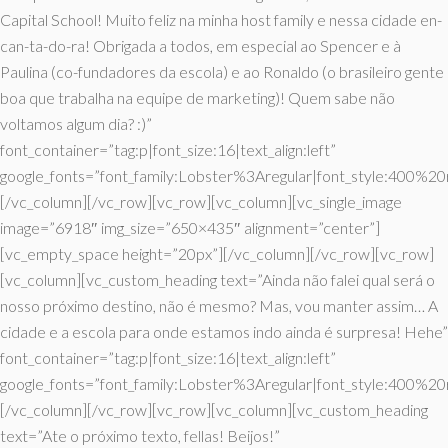
Capital School! Muito feliz na minha host family e nessa cidade en-
can-ta-do-ra! Obrigada a todos, em especial ao Spencer e à
Paulina (co-fundadores da escola) e ao Ronaldo (o brasileiro gente
boa que trabalha na equipe de marketing)! Quem sabe não
voltamos algum dia? :)”
font_container=”tag:p|font_size:16|text_align:left”
google_fonts=”font_family:Lobster%3Aregular|font_style:400%
[/vc_column][/vc_row][vc_row][vc_column][vc_single_image
image=”6918″ img_size=”650×435″ alignment=”center”]
[vc_empty_space height=”20px”][/vc_column][/vc_row][vc_row]
[vc_column][vc_custom_heading text=”Ainda não falei qual será o
nosso próximo destino, não é mesmo? Mas, vou manter assim… A
cidade e a escola para onde estamos indo ainda é surpresa! Hehe”
font_container=”tag:p|font_size:16|text_align:left”
google_fonts=”font_family:Lobster%3Aregular|font_style:400%
[/vc_column][/vc_row][vc_row][vc_column][vc_custom_heading
text=”Ate o próximo texto, fellas! Beijos!”