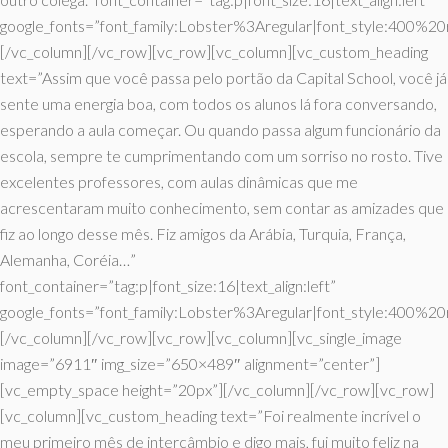
google_fonts=”font_family:Lobster%3Aregular|font_style:400%
[/vc_column][/vc_row][vc_row][vc_column][vc_custom_heading
text=”Assim que você passa pelo portão da Capital School, você já
sente uma energia boa, com todos os alunos lá fora conversando,
esperando a aula começar. Ou quando passa algum funcionário da
escola, sempre te cumprimentando com um sorriso no rosto. Tive
excelentes professores, com aulas dinâmicas que me
acrescentaram muito conhecimento, sem contar as amizades que
fiz ao longo desse mês. Fiz amigos da Arábia, Turquia, França,
Alemanha, Coréia…”
font_container=”tag:p|font_size:16|text_align:left”
google_fonts=”font_family:Lobster%3Aregular|font_style:400%
[/vc_column][/vc_row][vc_row][vc_column][vc_single_image
image=”6911″ img_size=”650×489″ alignment=”center”]
[vc_empty_space height=”20px”][/vc_column][/vc_row][vc_row]
[vc_column][vc_custom_heading text=”Foi realmente incrível o
meu primeiro mês de intercâmbio e digo mais, fui muito feliz na