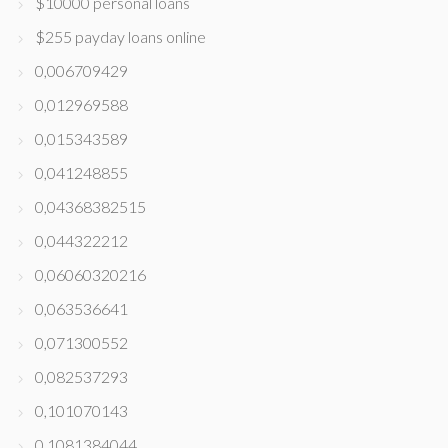
$10000 personal loans
$255 payday loans online
0,006709429
0,012969588
0,015343589
0,041248855
0,04368382515
0,044322212
0,06060320216
0,063536641
0,071300552
0,082537293
0,101070143
0,1081384044