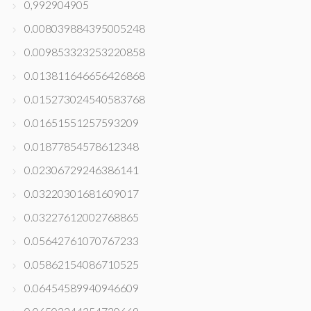
0,992904905
0.008039884395005248
0.009853323253220858
0.013811646656426868
0.015273024540583768
0.01651551257593209
0.01877854578612348
0.02306729246386141
0.03220301681609017
0.03227612002768865
0.05642761070767233
0.05862154086710525
0.06454589940946609