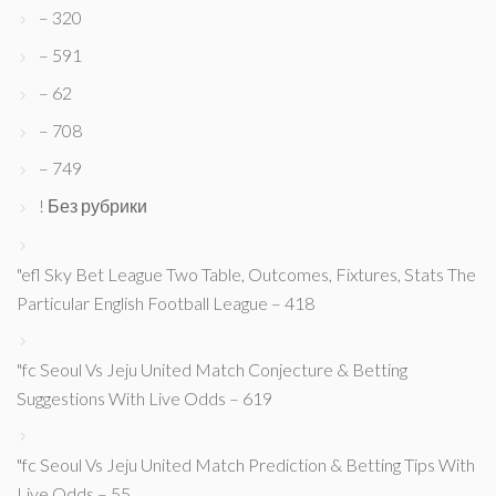
– 320
– 591
– 62
– 708
– 749
! Без рубрики
"efl Sky Bet League Two Table, Outcomes, Fixtures, Stats The
Particular English Football League – 418
"fc Seoul Vs Jeju United Match Conjecture & Betting
Suggestions With Live Odds – 619
"fc Seoul Vs Jeju United Match Prediction & Betting Tips With
Live Odds – 55