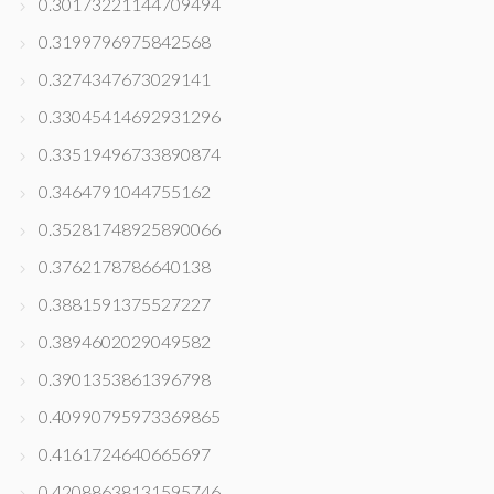
0.30173221144709494
0.3199796975842568
0.3274347673029141
0.33045414692931296
0.33519496733890874
0.3464791044755162
0.35281748925890066
0.3762178786640138
0.3881591375527227
0.3894602029049582
0.3901353861396798
0.40990795973369865
0.4161724640665697
0.42088638131595746