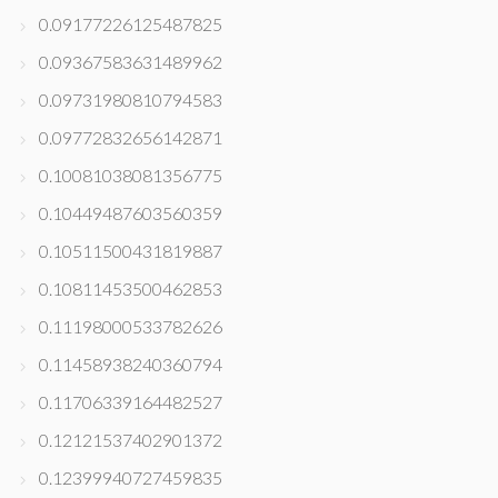
0.09177226125487825
0.09367583631489962
0.09731980810794583
0.09772832656142871
0.10081038081356775
0.10449487603560359
0.10511500431819887
0.10811453500462853
0.11198000533782626
0.11458938240360794
0.11706339164482527
0.12121537402901372
0.12399940727459835