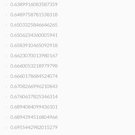
0.6389916083587359
0.6489758781538318
0.6503325846646265
0.6506234360005941
0.6583910465092918
0.6623070013980167
0.6660053218979798
0.6660178684524074
0.6708266996210843
0.6760637825346314
0.6894084099436101
0.6894394516804966
0.6955442982015279