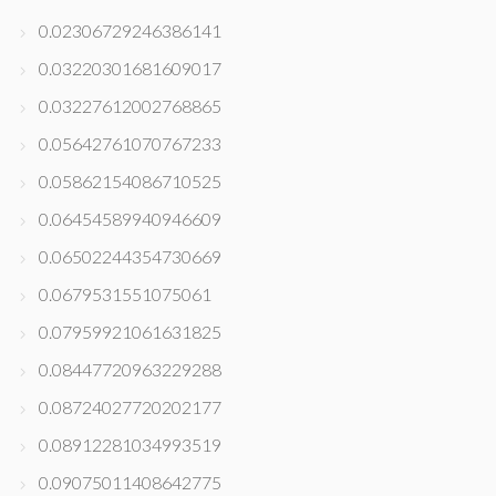
0.02306729246386141
0.03220301681609017
0.03227612002768865
0.05642761070767233
0.05862154086710525
0.06454589940946609
0.06502244354730669
0.0679531551075061
0.07959921061631825
0.08447720963229288
0.08724027720202177
0.08912281034993519
0.09075011408642775