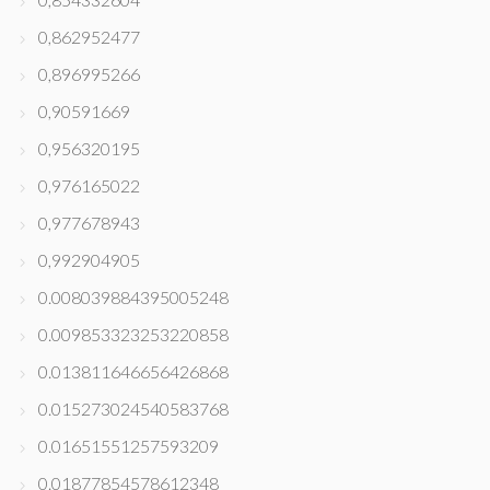
0,862952477
0,896995266
0,90591669
0,956320195
0,976165022
0,977678943
0,992904905
0.008039884395005248
0.009853323253220858
0.013811646656426868
0.015273024540583768
0.01651551257593209
0.01877854578612348