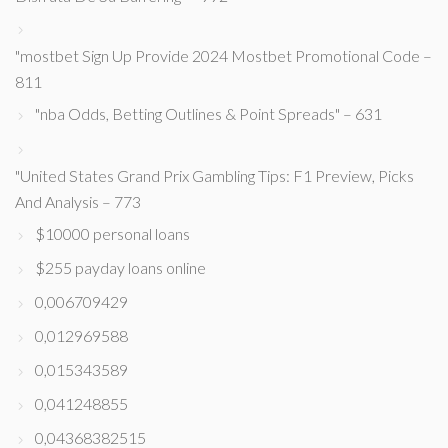
"mostbet Sign Up Provide 2024 Mostbet Promotional Code –
811
"nba Odds, Betting Outlines & Point Spreads" – 631
"United States Grand Prix Gambling Tips: F1 Preview, Picks
And Analysis – 773
$10000 personal loans
$255 payday loans online
0,006709429
0,012969588
0,015343589
0,041248855
0,04368382515