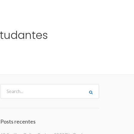
me
Destinos
Orçamentos
Blog
A Enjoy
studantes
Posts recentes