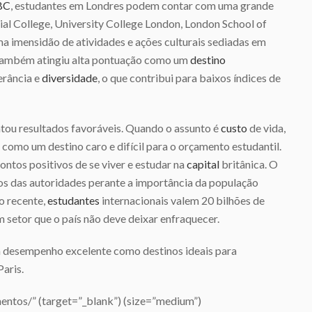
BC
, estudantes em Londres podem contar com uma grande
al College, University College London, London School of
a imensidão de atividades e ações culturais sediadas em
e também atingiu alta pontuação como um
destino
lerância e
diversidade
, o que contribui para baixos índices de
ntou resultados favoráveis. Quando o assunto é
custo
de vida,
 como um destino caro e difícil para o orçamento estudantil.
ontos positivos de se viver e estudar na
capital
britânica. O
os das autoridades perante a importância da população
o recente,
estudantes
internacionais valem 20 bilhões de
m setor que o país não deve deixar enfraquecer.
m desempenho excelente como destinos ideais para
aris.
entos/” (target=”_blank”) (size=”medium”)