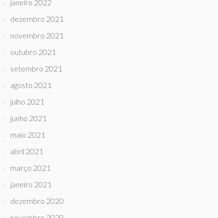
janeiro 2022
dezembro 2021
novembro 2021
outubro 2021
setembro 2021
agosto 2021
julho 2021
junho 2021
maio 2021
abril 2021
março 2021
janeiro 2021
dezembro 2020
novembro 2020