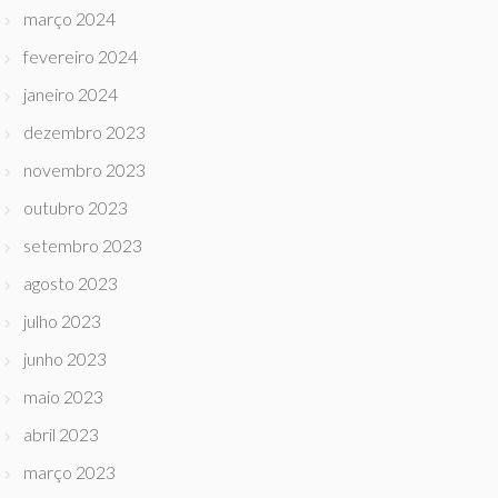
março 2024
fevereiro 2024
janeiro 2024
dezembro 2023
novembro 2023
outubro 2023
setembro 2023
agosto 2023
julho 2023
junho 2023
maio 2023
abril 2023
março 2023