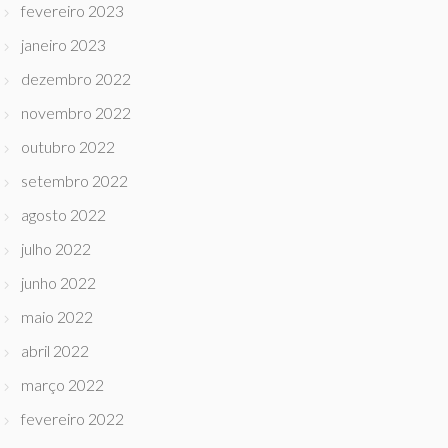
fevereiro 2023
janeiro 2023
dezembro 2022
novembro 2022
outubro 2022
setembro 2022
agosto 2022
julho 2022
junho 2022
maio 2022
abril 2022
março 2022
fevereiro 2022