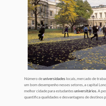
Número de
universidades
locais, mercado de trabal
um bom desempenho nesses setores, a capital Londr
melhor cidade para estudantes
universitários
. A pe
quantifica qualidades e desvantagens de destinos 