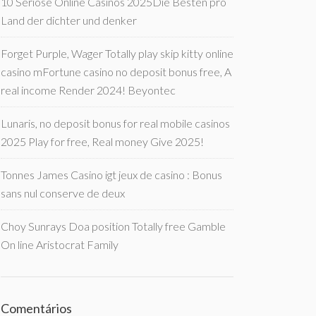
10 Seriöse Online Casinos 2025Die Besten pro
Land der dichter und denker
Forget Purple, Wager Totally play skip kitty online
casino mFortune casino no deposit bonus free, A
real income Render 2024! Beyontec
Lunaris, no deposit bonus for real mobile casinos
2025 Play for free, Real money Give 2025!
Tonnes James Casino igt jeux de casino : Bonus
sans nul conserve de deux
Choy Sunrays Doa position Totally free Gamble
On line Aristocrat Family
Comentários