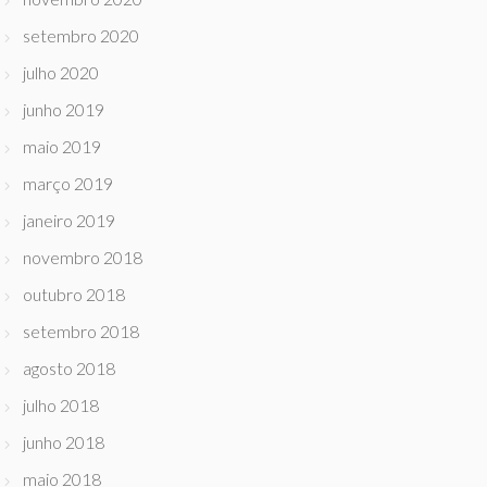
setembro 2020
julho 2020
junho 2019
maio 2019
março 2019
janeiro 2019
novembro 2018
outubro 2018
setembro 2018
agosto 2018
julho 2018
junho 2018
maio 2018