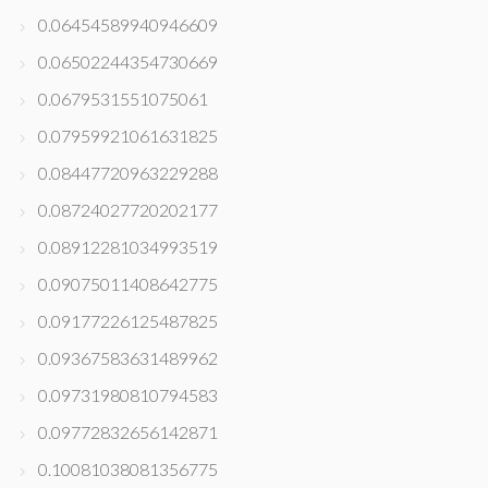
0.06454589940946609
0.06502244354730669
0.0679531551075061
0.07959921061631825
0.08447720963229288
0.08724027720202177
0.08912281034993519
0.09075011408642775
0.09177226125487825
0.09367583631489962
0.09731980810794583
0.09772832656142871
0.10081038081356775