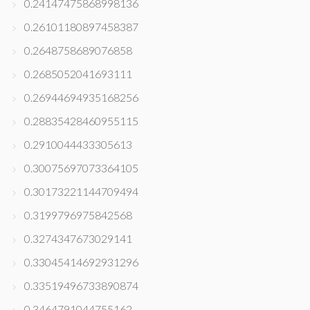
0.24147475868998136
0.26101180897458387
0.2648758689076858
0.2685052041693111
0.26944694935168256
0.28835428460955115
0.2910044433305613
0.30075697073364105
0.30173221144709494
0.3199796975842568
0.3274347673029141
0.33045414692931296
0.33519496733890874
0.3464791044755162