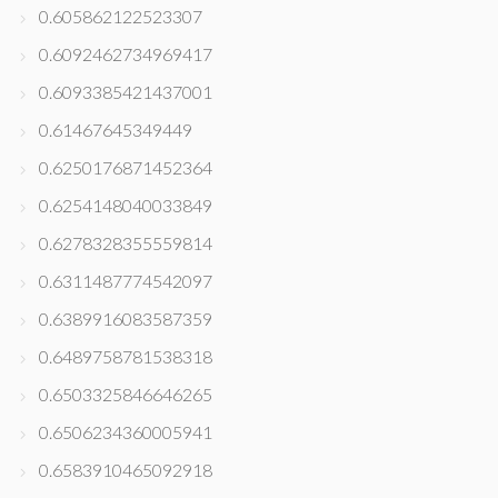
0.605862122523307
0.6092462734969417
0.6093385421437001
0.61467645349449
0.6250176871452364
0.6254148040033849
0.6278328355559814
0.6311487774542097
0.6389916083587359
0.6489758781538318
0.6503325846646265
0.6506234360005941
0.6583910465092918