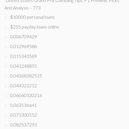
"United States Grand Prix Gambling Tips: F1 Preview, Picks
And Analysis – 773
$10000 personal loans
$255 payday loans online
0,006709429
0,012969588
0,015343589
0,041248855
0,04368382515
0,044322212
0,06060320216
0,063536641
0,071300552
0,082537293