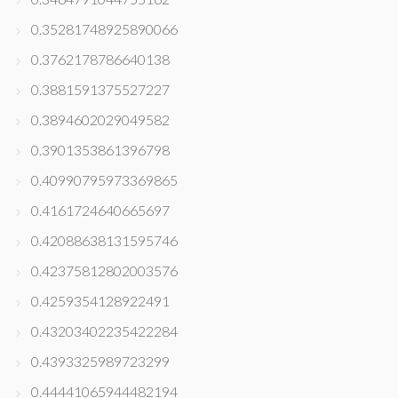
0.35281748925890066
0.3762178786640138
0.3881591375527227
0.3894602029049582
0.3901353861396798
0.40990795973369865
0.4161724640665697
0.42088638131595746
0.42375812802003576
0.4259354128922491
0.43203402235422284
0.4393325989723299
0.44441065944482194