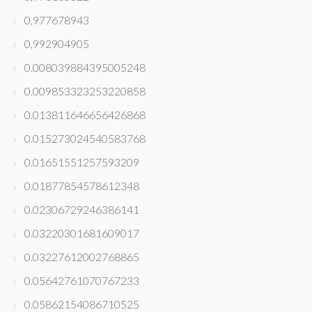
0,977678943
0,992904905
0.008039884395005248
0.009853323253220858
0.013811646656426868
0.015273024540583768
0.01651551257593209
0.01877854578612348
0.02306729246386141
0.03220301681609017
0.03227612002768865
0.05642761070767233
0.05862154086710525