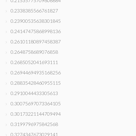
0.21535775709608884
0.2338385566761827
0.23900535638301845
0.24147475868998136
0.26101180897458387
0.2648758689076858
0.2685052041693111
0.26944694935168256
0.28835428460955115
0.2910044433305613
0.30075697073364105
0.30173221144709494
0.3199796975842568
0.3274347673029141