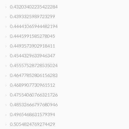
0.43203402235422284
0.4393325989723299
0.44441065944482194
0.4445991585278045
0.4493573902918411
0.4544329633946347
0.45557528728535024
0.46477852806156283
0.4689907730961512
0.47554060766321726
0.48532666797680946
0.4965468631579394
0.5054824769274429