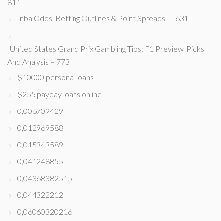
811
"nba Odds, Betting Outlines & Point Spreads" – 631
"United States Grand Prix Gambling Tips: F1 Preview, Picks
And Analysis – 773
$10000 personal loans
$255 payday loans online
0,006709429
0,012969588
0,015343589
0,041248855
0,04368382515
0,044322212
0,06060320216