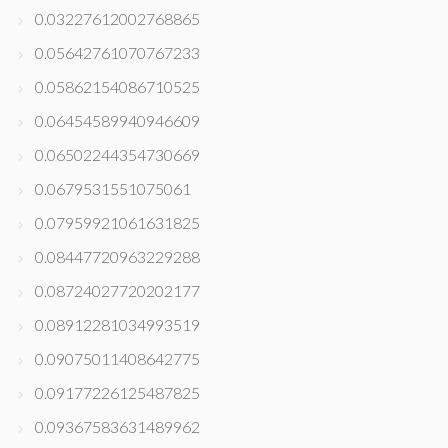
0.03227612002768865
0.05642761070767233
0.05862154086710525
0.06454589940946609
0.06502244354730669
0.0679531551075061
0.07959921061631825
0.08447720963229288
0.08724027720202177
0.08912281034993519
0.09075011408642775
0.09177226125487825
0.09367583631489962