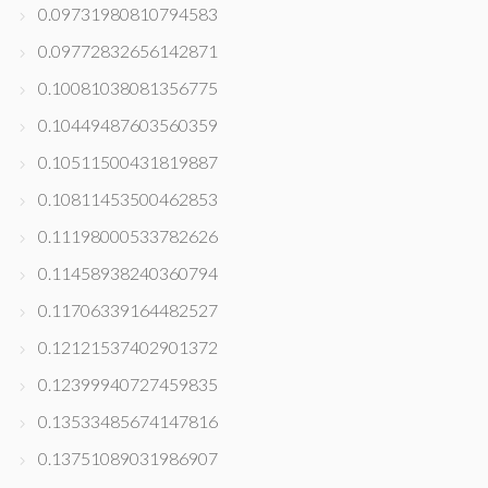
0.09731980810794583
0.09772832656142871
0.10081038081356775
0.10449487603560359
0.10511500431819887
0.10811453500462853
0.11198000533782626
0.11458938240360794
0.11706339164482527
0.12121537402901372
0.12399940727459835
0.13533485674147816
0.13751089031986907