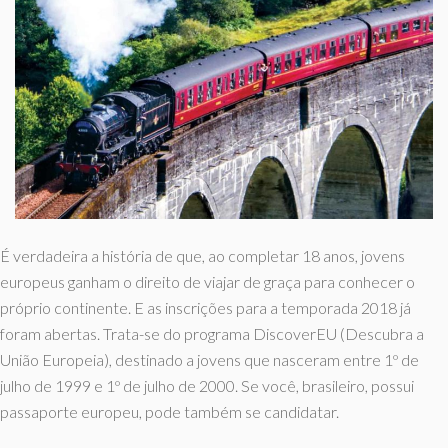
É verdadeira a história de que, ao completar 18 anos, jovens
europeus ganham o direito de viajar de graça para conhecer o
próprio continente. E as inscrições para a temporada 2018 já
foram abertas. Trata-se do programa DiscoverEU (Descubra a
União Europeia), destinado a jovens que nasceram entre 1º de
julho de 1999 e 1º de julho de 2000. Se você, brasileiro, possui
passaporte europeu, pode também se candidatar.