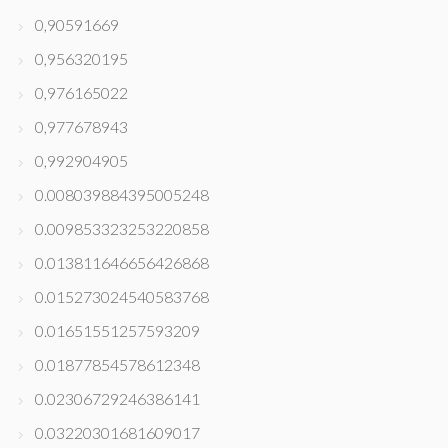
0,90591669
0,956320195
0,976165022
0,977678943
0,992904905
0.008039884395005248
0.009853323253220858
0.013811646656426868
0.015273024540583768
0.01651551257593209
0.01877854578612348
0.02306729246386141
0.03220301681609017