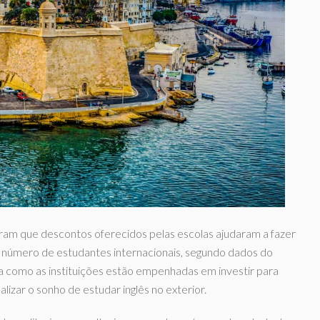
m que descontos oferecidos pelas escolas ajudaram a fazer
úmero de estudantes internacionais, segundo dados do
ra como as instituições estão empenhadas em investir para
lizar o sonho de estudar inglês no exterior.