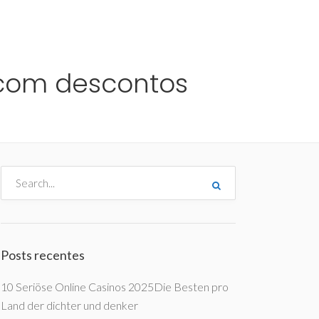
me
Destinos
Orçamentos
Blog
A Enjoy
 com descontos
Posts recentes
10 Seriöse Online Casinos 2025Die Besten pro
Land der dichter und denker