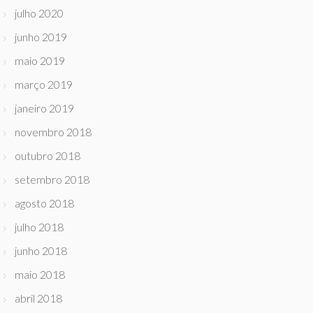
julho 2020
junho 2019
maio 2019
março 2019
janeiro 2019
novembro 2018
outubro 2018
setembro 2018
agosto 2018
julho 2018
junho 2018
maio 2018
abril 2018