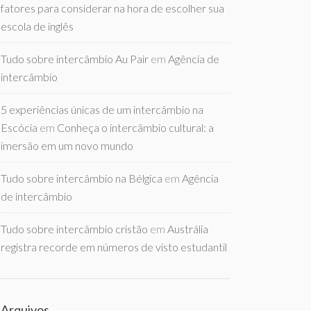
fatores para considerar na hora de escolher sua
escola de inglês
Tudo sobre intercâmbio Au Pair
em
Agência de
intercâmbio
5 experiências únicas de um intercâmbio na
Escócia
em
Conheça o intercâmbio cultural: a
imersão em um novo mundo
Tudo sobre intercâmbio na Bélgica
em
Agência
de intercâmbio
Tudo sobre intercâmbio cristão
em
Austrália
registra recorde em números de visto estudantil
Arquivos