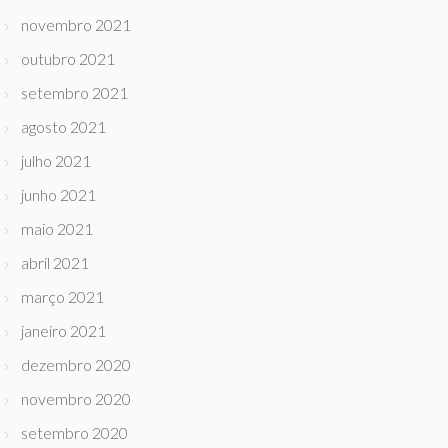
novembro 2021
outubro 2021
setembro 2021
agosto 2021
julho 2021
junho 2021
maio 2021
abril 2021
março 2021
janeiro 2021
dezembro 2020
novembro 2020
setembro 2020