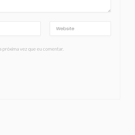
a próxima vez que eu comentar.