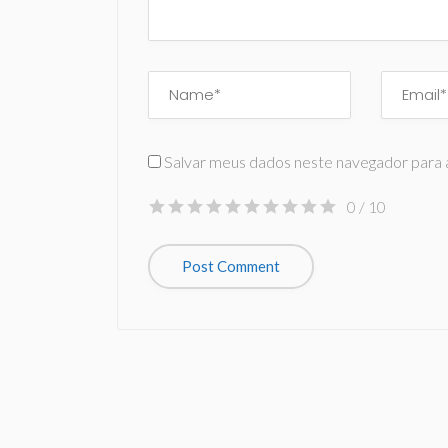
Salvar meus dados neste navegador para 
0
/ 10