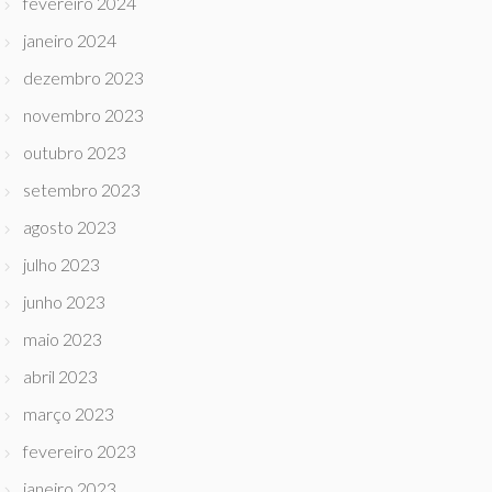
fevereiro 2024
janeiro 2024
dezembro 2023
novembro 2023
outubro 2023
setembro 2023
agosto 2023
julho 2023
junho 2023
maio 2023
abril 2023
março 2023
fevereiro 2023
janeiro 2023