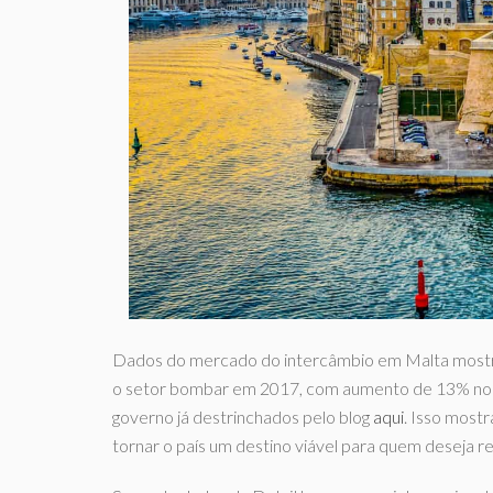
Dados do mercado do intercâmbio em Malta mostra
o setor bombar em 2017, com aumento de 13% no n
governo já destrinchados pelo blog
aqui
. Isso most
tornar o país um destino viável para quem deseja rea