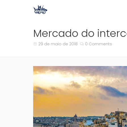
Mercado do inter
29 de maio de 2018
0 Comments