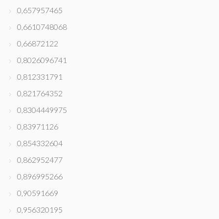
0,657957465
0,6610748068
0,66872122
0,8026096741
0,812331791
0,821764352
0,8304449975
0,83971126
0,854332604
0,862952477
0,896995266
0,90591669
0,956320195