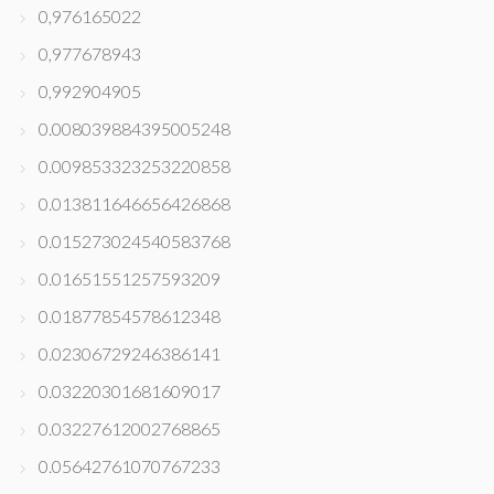
0,976165022
0,977678943
0,992904905
0.008039884395005248
0.009853323253220858
0.013811646656426868
0.015273024540583768
0.01651551257593209
0.01877854578612348
0.02306729246386141
0.03220301681609017
0.03227612002768865
0.05642761070767233