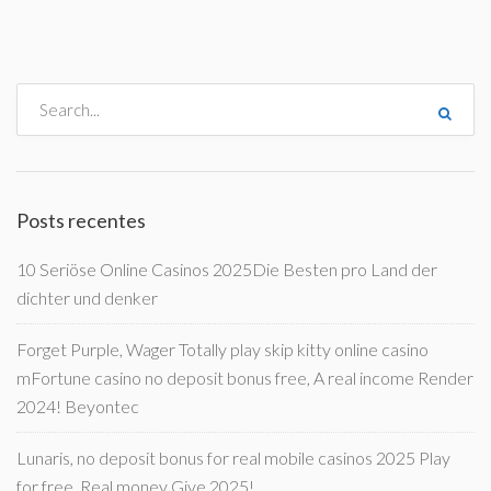
Posts recentes
10 Seriöse Online Casinos 2025Die Besten pro Land der
dichter und denker
Forget Purple, Wager Totally play skip kitty online casino
mFortune casino no deposit bonus free, A real income Render
2024! Beyontec
Lunaris, no deposit bonus for real mobile casinos 2025 Play
for free, Real money Give 2025!