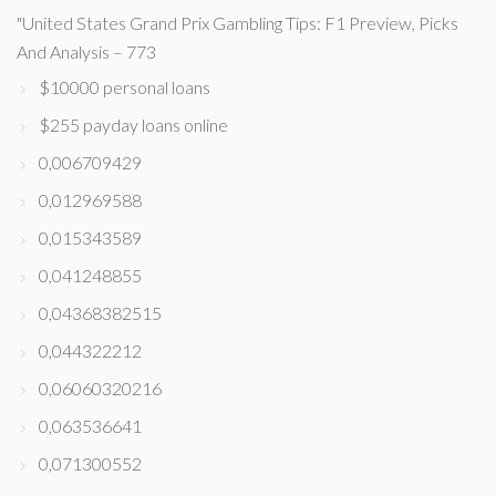
"United States Grand Prix Gambling Tips: F1 Preview, Picks
And Analysis – 773
$10000 personal loans
$255 payday loans online
0,006709429
0,012969588
0,015343589
0,041248855
0,04368382515
0,044322212
0,06060320216
0,063536641
0,071300552