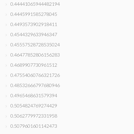
0.44441065944482194
0.4445991585278045
0.4493573902918411
0.4544329633946347
0.45557528728535024
0.46477852806156283
0.4689907730961512
0.47554060766321726
0.48532666797680946
0.4965468631579394
0.5054824769274429
0.5062779972331958
0.5079601601142473