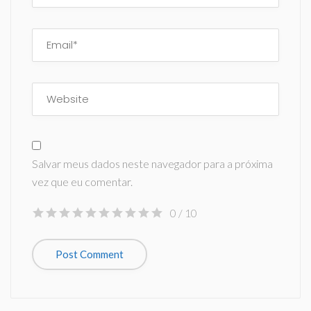
Salvar meus dados neste navegador para a próxima
vez que eu comentar.
0
/ 10