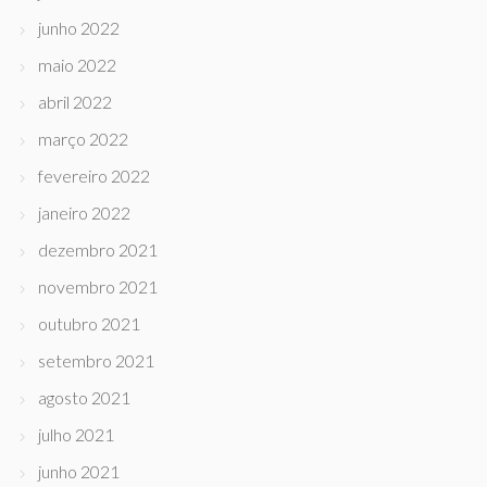
junho 2022
maio 2022
abril 2022
março 2022
fevereiro 2022
janeiro 2022
dezembro 2021
novembro 2021
outubro 2021
setembro 2021
agosto 2021
julho 2021
junho 2021