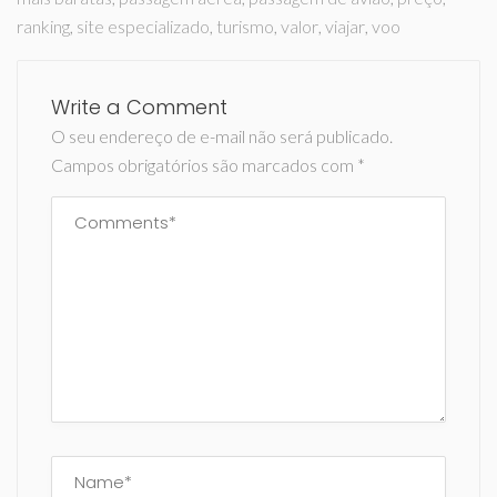
ranking
,
site especializado
,
turismo
,
valor
,
viajar
,
voo
Write a Comment
O seu endereço de e-mail não será publicado.
Campos obrigatórios são marcados com
*