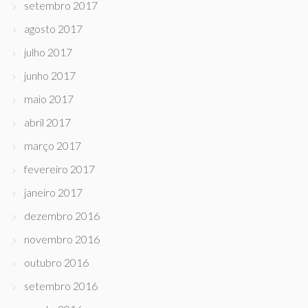
setembro 2017
agosto 2017
julho 2017
junho 2017
maio 2017
abril 2017
março 2017
fevereiro 2017
janeiro 2017
dezembro 2016
novembro 2016
outubro 2016
setembro 2016