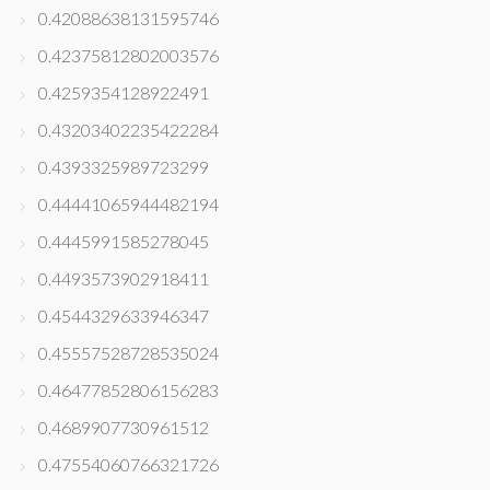
0.42088638131595746
0.42375812802003576
0.4259354128922491
0.43203402235422284
0.4393325989723299
0.44441065944482194
0.4445991585278045
0.4493573902918411
0.4544329633946347
0.45557528728535024
0.46477852806156283
0.4689907730961512
0.47554060766321726