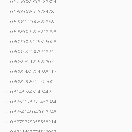
0.5754085893433304
0.586206855573478
0.593414008623266
0.5994038236242899
0.6020009145525038
0.603773038384224
0.605862122523307
0.6092462734969417
0.6093385421437001
0.61467645349449
0.6250176871452364
0.6254148040033849
0.6278328355559814
0.6311487774542097