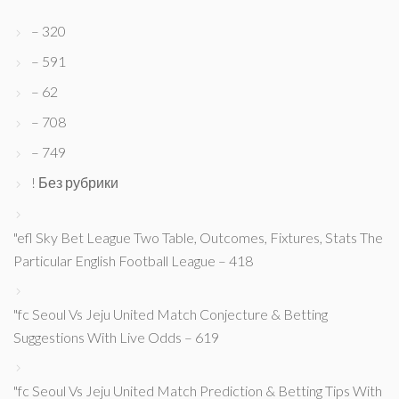
– 320
– 591
– 62
– 708
– 749
! Без рубрики
"efl Sky Bet League Two Table, Outcomes, Fixtures, Stats The
Particular English Football League – 418
"fc Seoul Vs Jeju United Match Conjecture & Betting
Suggestions With Live Odds – 619
"fc Seoul Vs Jeju United Match Prediction & Betting Tips With