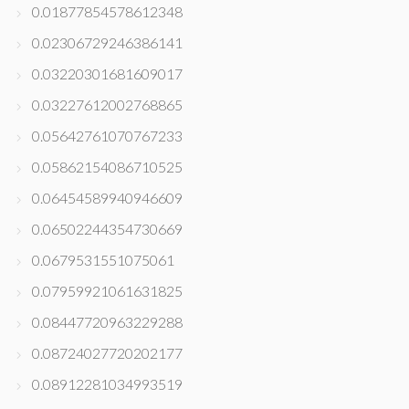
0.01877854578612348
0.02306729246386141
0.03220301681609017
0.03227612002768865
0.05642761070767233
0.05862154086710525
0.06454589940946609
0.06502244354730669
0.0679531551075061
0.07959921061631825
0.08447720963229288
0.08724027720202177
0.08912281034993519