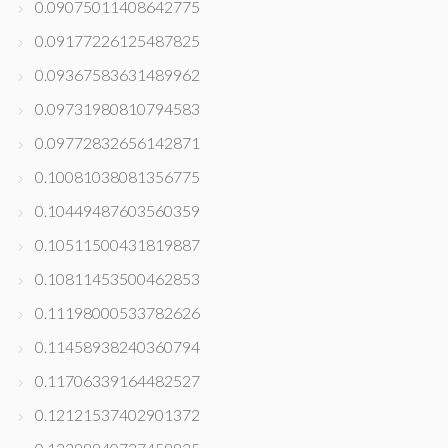
0.09075011408642775
0.09177226125487825
0.09367583631489962
0.09731980810794583
0.09772832656142871
0.10081038081356775
0.10449487603560359
0.10511500431819887
0.10811453500462853
0.11198000533782626
0.11458938240360794
0.11706339164482527
0.12121537402901372