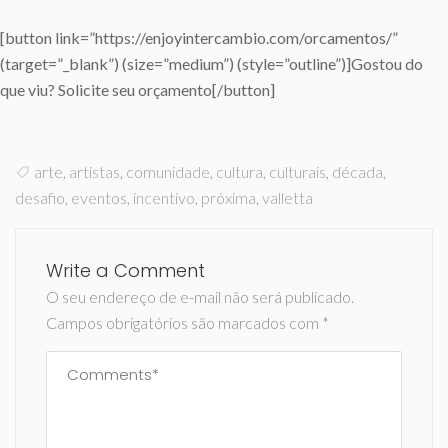
[button link=”https://enjoyintercambio.com/orcamentos/”
(target=”_blank”) (size=”medium”) (style=”outline”)]Gostou do
que viu? Solicite seu orçamento[/button]
arte
,
artistas
,
comunidade
,
cultura
,
culturais
,
década
,
desafio
,
eventos
,
incentivo
,
próxima
,
valletta
Write a Comment
O seu endereço de e-mail não será publicado.
Campos obrigatórios são marcados com
*