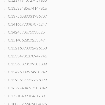
0.12399940727459835
0.13533485674147816
0.13751089031986907
0.14161793987071247
0.1424390675038325
0.1514062810253547
0.15216090002426153
0.15334701378947746
0.15363890109501888
0.15426308574950942
0.15936177836626098
0.16799404767508042
0.1721048808461788
0.18833292439884075