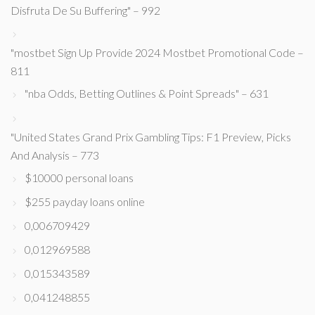
Disfruta De Su Buffering" – 992
"mostbet Sign Up Provide 2024 Mostbet Promotional Code –
811
"nba Odds, Betting Outlines & Point Spreads" – 631
"United States Grand Prix Gambling Tips: F1 Preview, Picks
And Analysis – 773
$10000 personal loans
$255 payday loans online
0,006709429
0,012969588
0,015343589
0,041248855