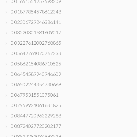
0.01651551257593209
0.01877854578612348
0.02306729246386141
0.03220301681609017
0.03227612002768865
0.05642761070767233
0.05862154086710525
0.06454589940946609
0.06502244354730669
0.0679531551075061
0.07959921061631825
0.08447720963229288
0.08724027720202177
0.08912281034993519