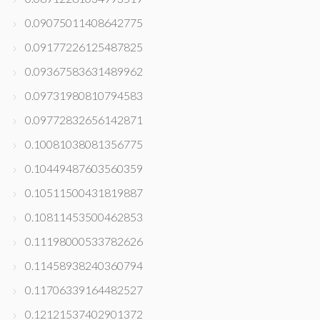
0.09075011408642775
0.09177226125487825
0.09367583631489962
0.09731980810794583
0.09772832656142871
0.10081038081356775
0.10449487603560359
0.10511500431819887
0.10811453500462853
0.11198000533782626
0.11458938240360794
0.11706339164482527
0.12121537402901372