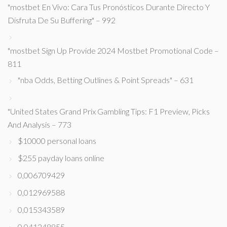
"mostbet En Vivo: Cara Tus Pronósticos Durante Directo Y
Disfruta De Su Buffering" – 992
"mostbet Sign Up Provide 2024 Mostbet Promotional Code –
811
"nba Odds, Betting Outlines & Point Spreads" – 631
"United States Grand Prix Gambling Tips: F1 Preview, Picks
And Analysis – 773
$10000 personal loans
$255 payday loans online
0,006709429
0,012969588
0,015343589
0,041248855