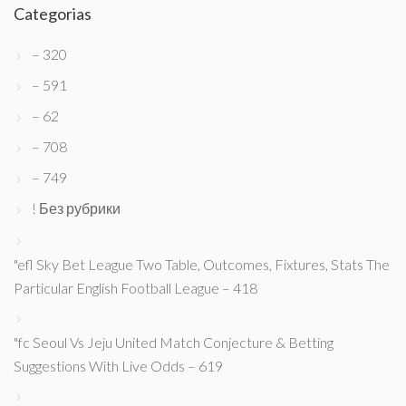
Categorias
– 320
– 591
– 62
– 708
– 749
! Без рубрики
"efl Sky Bet League Two Table, Outcomes, Fixtures, Stats The
Particular English Football League – 418
"fc Seoul Vs Jeju United Match Conjecture & Betting
Suggestions With Live Odds – 619