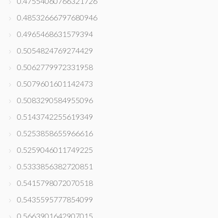
0.47554060766321726
0.48532666797680946
0.4965468631579394
0.5054824769274429
0.5062779972331958
0.5079601601142473
0.5083290584955096
0.5143742255619349
0.5253858655966616
0.5259046011749225
0.5333856382720851
0.5415798072070518
0.5435595777854099
0.5663901642907015