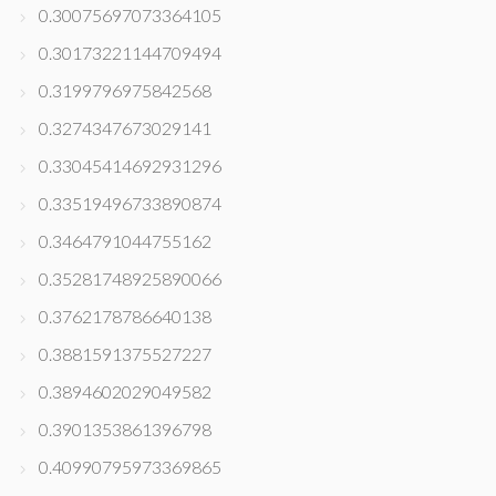
0.30075697073364105
0.30173221144709494
0.3199796975842568
0.3274347673029141
0.33045414692931296
0.33519496733890874
0.3464791044755162
0.35281748925890066
0.3762178786640138
0.3881591375527227
0.3894602029049582
0.3901353861396798
0.40990795973369865