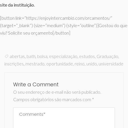
site da instituição
.
[button link=”https://enjoyintercambio.com/orcamentos/”
(target=”_blank”) (size=”medium”) (style=”outline”)]Gostou do que
viu? Solicite seu orçamento[/button]
abertas
,
bath
,
bolsa
,
especialização
,
estudos
,
Graduação
,
inscrições
,
mestrado
,
oportunidade
,
reino
,
unido
,
universidade
Write a Comment
O seu endereço de e-mail não será publicado.
Campos obrigatórios são marcados com
*