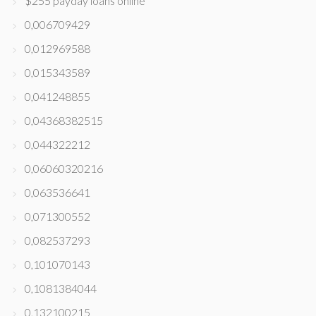
$255 payday loans online
0,006709429
0,012969588
0,015343589
0,041248855
0,04368382515
0,044322212
0,06060320216
0,063536641
0,071300552
0,082537293
0,101070143
0,1081384044
0,132100215