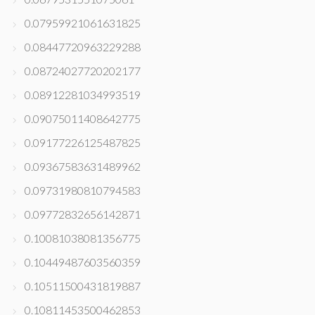
0.07959921061631825
0.08447720963229288
0.08724027720202177
0.08912281034993519
0.09075011408642775
0.09177226125487825
0.09367583631489962
0.09731980810794583
0.09772832656142871
0.10081038081356775
0.10449487603560359
0.10511500431819887
0.10811453500462853