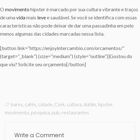
O
movimento
hipster é marcado por sua cultura vibrante e traços
de uma
vida
mais
leve
e saudável. Se você se identifica com essas
características não pode deixar de dar uma passadinha em pelo
menos algumas das cidades marcadas nessa lista.
[button link=”https://enjoyintercambio.com/orcamentos/”
(target=”_blank”) (size=”medium”) (style=”outline”)]Gostou do
que viu? Solicite seu orçamento[/button]
bares
,
cafés
,
cidade
,
Cork
,
cultura
,
dublin
,
hipster
,
movimento
,
pesquisa
,
pub
,
restaurantes
Write a Comment