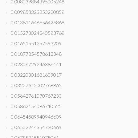
0.008039884395005248
0.009853323253220858
0.013811646656426868
0.015273024540583768
0.01651551257593209
0.01877854578612348
0.02306729246386141
0.03220301681609017
0.03227612002768865
0.05642761070767233
0.05862154086710525
0.06454589940946609
0.06502244354730669
0.0679531551075061