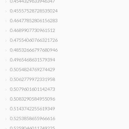
0.4544329633946347
0.45557528728535024
0.46477852806156283
0.4689907730961512
0.47554060766321726
0.48532666797680946
0.4965468631579394
0.5054824769274429
0.5062779972331958
0.5079601601142473
0.5083290584955096
0.5143742255619349
0.5253858655966616
0.5259046011749225