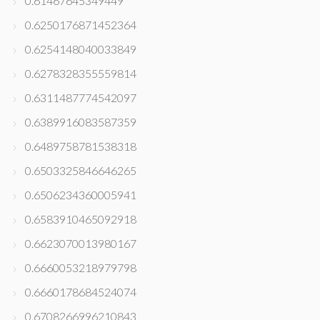
0.61467645349449
0.6250176871452364
0.6254148040033849
0.6278328355559814
0.6311487774542097
0.6389916083587359
0.6489758781538318
0.6503325846646265
0.6506234360005941
0.6583910465092918
0.6623070013980167
0.6660053218979798
0.6660178684524074
0.6708266996210843