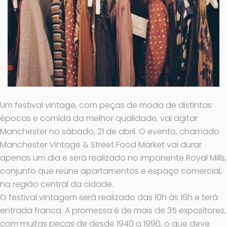
Um festival vintage, com peças de moda de distintas
épocas e comida da melhor qualidade, vai agitar
Manchester no sábado, 21 de abril. O evento, chamado
Manchester Vintage & Street Food Market vai durar
apenas um dia e será realizado no imponente Royal Mills,
conjunto que reúne apartamentos e espaço comercial,
na região central da cidade.
O festival vintagem será realizado das 10h às 16h e terá
entrada franca. A promessa é de mais de 35 expositores,
com muitas peças de desde 1940 a 1990, o que deve