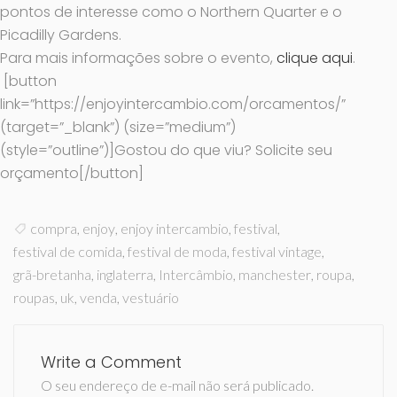
pontos de interesse como o Northern Quarter e o
Picadilly Gardens.
Para mais informações sobre o evento,
clique aqui
.
[button
link=”https://enjoyintercambio.com/orcamentos/”
(target=”_blank”) (size=”medium”)
(style=”outline”)]Gostou do que viu? Solicite seu
orçamento[/button]
compra
,
enjoy
,
enjoy intercambio
,
festival
,
festival de comida
,
festival de moda
,
festival vintage
,
grã-bretanha
,
inglaterra
,
Intercâmbio
,
manchester
,
roupa
,
roupas
,
uk
,
venda
,
vestuário
Write a Comment
O seu endereço de e-mail não será publicado.