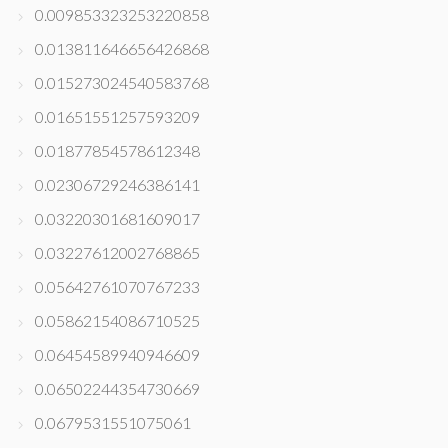
0.009853323253220858
0.013811646656426868
0.015273024540583768
0.01651551257593209
0.01877854578612348
0.02306729246386141
0.03220301681609017
0.03227612002768865
0.05642761070767233
0.05862154086710525
0.06454589940946609
0.06502244354730669
0.0679531551075061