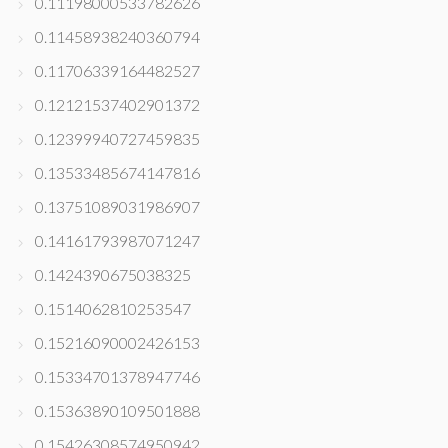
0.11198000533782626
0.11458938240360794
0.11706339164482527
0.12121537402901372
0.12399940727459835
0.13533485674147816
0.13751089031986907
0.14161793987071247
0.1424390675038325
0.1514062810253547
0.15216090002426153
0.15334701378947746
0.15363890109501888
0.15426308574950942