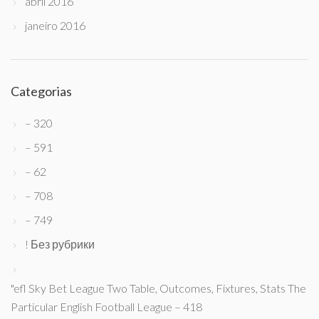
abril 2016
janeiro 2016
Categorias
– 320
– 591
– 62
– 708
– 749
! Без рубрики
"efl Sky Bet League Two Table, Outcomes, Fixtures, Stats The
Particular English Football League – 418