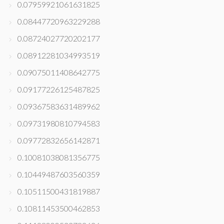
0.07959921061631825
0.08447720963229288
0.08724027720202177
0.08912281034993519
0.09075011408642775
0.09177226125487825
0.09367583631489962
0.09731980810794583
0.09772832656142871
0.10081038081356775
0.10449487603560359
0.10511500431819887
0.10811453500462853