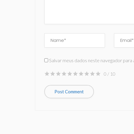
Salvar meus dados neste navegador para 
0
/ 10