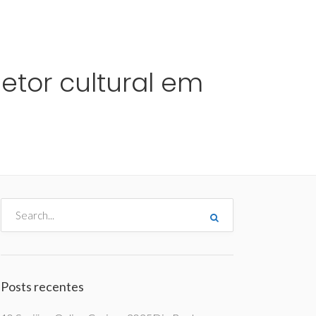
me
Destinos
Orçamentos
Blog
A Enjoy
etor cultural em
Posts recentes