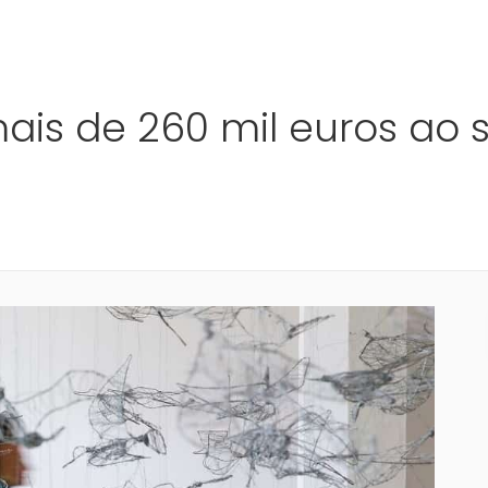
Ho
s de 260 mil euros ao s