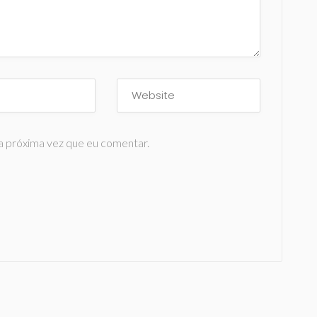
a próxima vez que eu comentar.