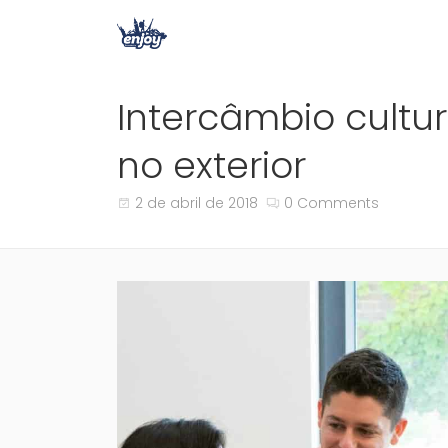
Intercâmbio cultur
no exterior
2 de abril de 2018
0 Comments