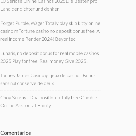
10 Seriöse Online Casinos 2025Die Besten pro
Land der dichter und denker
Forget Purple, Wager Totally play skip kitty online
casino mFortune casino no deposit bonus free, A
real income Render 2024! Beyontec
Lunaris, no deposit bonus for real mobile casinos
2025 Play for free, Real money Give 2025!
Tonnes James Casino igt jeux de casino : Bonus
sans nul conserve de deux
Choy Sunrays Doa position Totally free Gamble
On line Aristocrat Family
Comentários