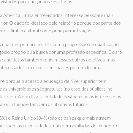
istadas para chegar aos resultados.
a América Latina entrevistados, interesse pessoal é mais
ior. O dado foi destaco pelo relatório porque boa parte dos
intercâmbio cultural como principal motivação.
upações primordiais, tais como progressão de qualificação,
ócio próprio ou a busca por uma profissão específica. É claro
 os candidatos também tenham esses outros objetivos, mas
interessados em deixar seus países por um diploma.
orre porque o acesso à educação de nível superior tem
as universidades são gratuitas (no caso das públicas, no
arizado. Além disso, a entidade destaca que os interessados
ator influencie também os objetivos futuros.
45%) e Reino Unido (34%) são os países que mais atraem
e possuem as universidades mais bem avaliadas do mundo. O