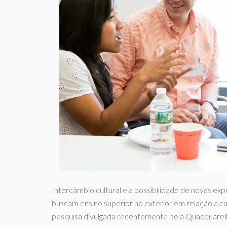
Intercâmbio cultural e a possibilidade de novas ex
buscam ensino superior no exterior em relação a ca
pesquisa divulgada recentemente pela Quacquarell