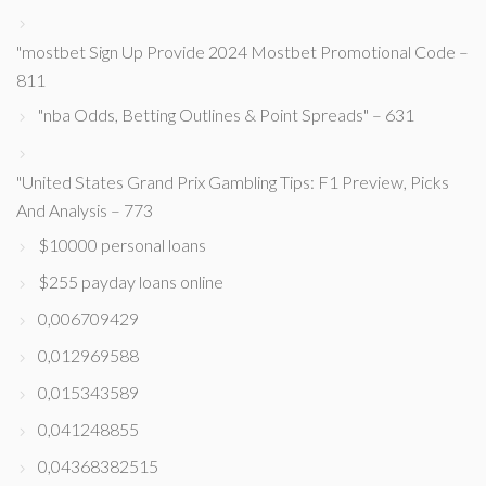
"mostbet Sign Up Provide 2024 Mostbet Promotional Code –
811
"nba Odds, Betting Outlines & Point Spreads" – 631
"United States Grand Prix Gambling Tips: F1 Preview, Picks
And Analysis – 773
$10000 personal loans
$255 payday loans online
0,006709429
0,012969588
0,015343589
0,041248855
0,04368382515