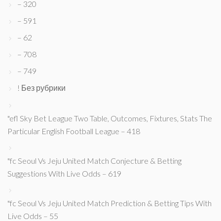
– 320
– 591
– 62
– 708
– 749
! Без рубрики
"efl Sky Bet League Two Table, Outcomes, Fixtures, Stats The
Particular English Football League – 418
"fc Seoul Vs Jeju United Match Conjecture & Betting
Suggestions With Live Odds – 619
"fc Seoul Vs Jeju United Match Prediction & Betting Tips With
Live Odds – 55