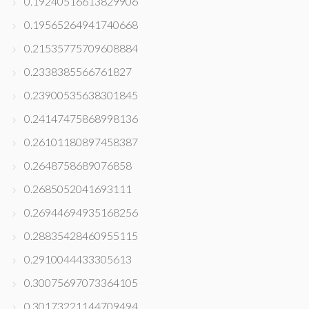
0.19240516613829906
0.19565264941740668
0.21535775709608884
0.2338385566761827
0.23900535638301845
0.24147475868998136
0.26101180897458387
0.2648758689076858
0.2685052041693111
0.26944694935168256
0.28835428460955115
0.2910044433305613
0.30075697073364105
0.30173221144709494