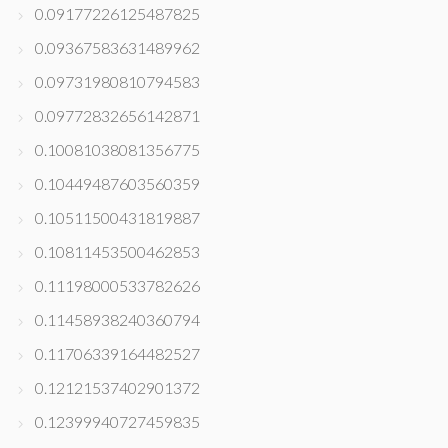
0.09177226125487825
0.09367583631489962
0.09731980810794583
0.09772832656142871
0.10081038081356775
0.10449487603560359
0.10511500431819887
0.10811453500462853
0.11198000533782626
0.11458938240360794
0.11706339164482527
0.12121537402901372
0.12399940727459835