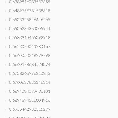
0.6389916083587359
0.6489758781538318
0.6503325846646265
0.6506234360005941
0.6583910465092918
0.6623070013980167
0.6660053218979798
0.6660178684524074
0.6708266996210843
0.6760637825346314
0.6894084099436101
0.6894394516804966
0.6955442982015279
0.6980597017431887