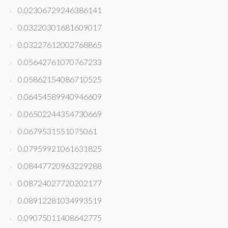
0.02306729246386141
0.03220301681609017
0.03227612002768865
0.05642761070767233
0.05862154086710525
0.06454589940946609
0.06502244354730669
0.0679531551075061
0.07959921061631825
0.08447720963229288
0.08724027720202177
0.08912281034993519
0.09075011408642775