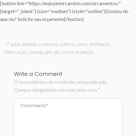
[button link=”https://enjoyintercambio.com/orcamentos/”
(target=”_blank”) (size=”medium”) (style=”outline”)]Gostou do
que viu? Solicite seu orçamento[/button]
aulas
,
bebida
,
company
,
cultura
,
curso
,
destilação
,
fabricação
,
Galway
,
gim
,
gin
,
jovem
,
tradição
Write a Comment
O seu endereço de e-mail não será publicado.
Campos obrigatórios são marcados com
*