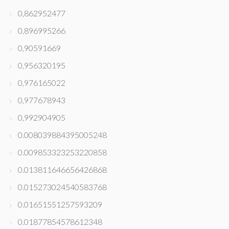
0,862952477
0,896995266
0,90591669
0,956320195
0,976165022
0,977678943
0,992904905
0.008039884395005248
0.009853323253220858
0.013811646656426868
0.015273024540583768
0.01651551257593209
0.01877854578612348