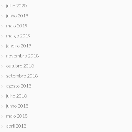
julho 2020
junho 2019
maio 2019
março 2019
janeiro 2019
novembro 2018
outubro 2018
setembro 2018
agosto 2018
julho 2018
junho 2018
maio 2018
abril 2018