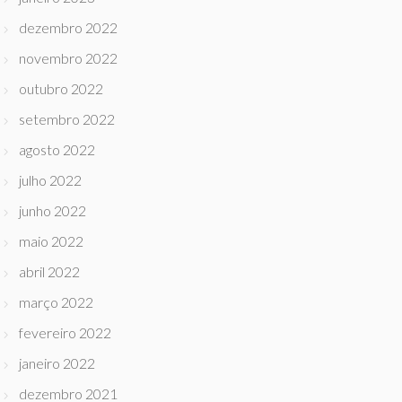
dezembro 2022
novembro 2022
outubro 2022
setembro 2022
agosto 2022
julho 2022
junho 2022
maio 2022
abril 2022
março 2022
fevereiro 2022
janeiro 2022
dezembro 2021