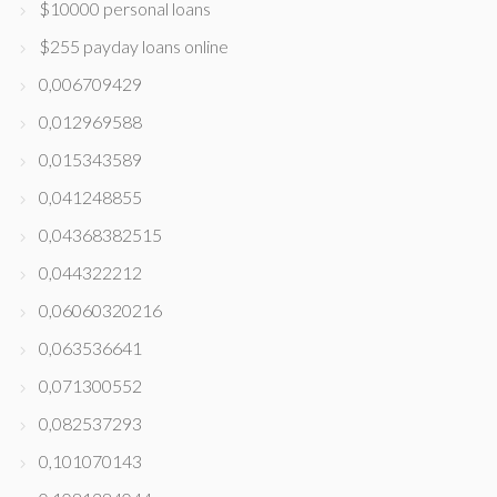
$10000 personal loans
$255 payday loans online
0,006709429
0,012969588
0,015343589
0,041248855
0,04368382515
0,044322212
0,06060320216
0,063536641
0,071300552
0,082537293
0,101070143