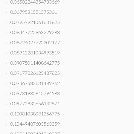
0.06502244354730669
0.0679531551075061
0.07959921061631825
0.08447720963229288
0.08724027720202177
0.08912281034993519
0.09075011408642775
0.09177226125487825
0.09367583631489962
0.09731980810794583
0.09772832656142871
0.10081038081356775
0.10449487603560359
0.10511500431819887