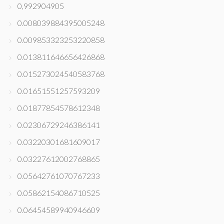
0,992904905
0.008039884395005248
0.009853323253220858
0.013811646656426868
0.015273024540583768
0.01651551257593209
0.01877854578612348
0.02306729246386141
0.03220301681609017
0.03227612002768865
0.05642761070767233
0.05862154086710525
0.06454589940946609