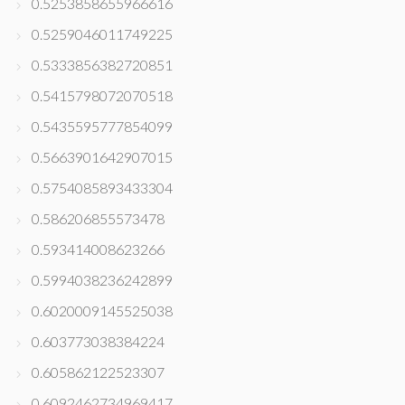
0.5253858655966616
0.5259046011749225
0.5333856382720851
0.5415798072070518
0.5435595777854099
0.5663901642907015
0.5754085893433304
0.586206855573478
0.593414008623266
0.5994038236242899
0.6020009145525038
0.603773038384224
0.605862122523307
0.6092462734969417