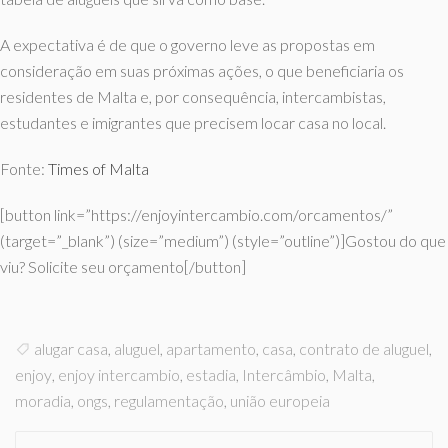
A expectativa é de que o governo leve as propostas em
consideração em suas próximas ações, o que beneficiaria os
residentes de Malta e, por consequência, intercambistas,
estudantes e imigrantes que precisem locar casa no local.
Fonte:
Times of Malta
[button link=”https://enjoyintercambio.com/orcamentos/”
(target=”_blank”) (size=”medium”) (style=”outline”)]Gostou do que
viu? Solicite seu orçamento[/button]
alugar casa
,
aluguel
,
apartamento
,
casa
,
contrato de aluguel
,
enjoy
,
enjoy intercambio
,
estadia
,
Intercâmbio
,
Malta
,
moradia
,
ongs
,
regulamentação
,
união europeia