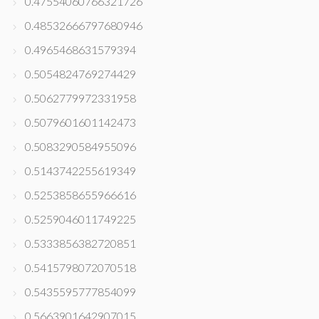
0.47554060766321726
0.48532666797680946
0.4965468631579394
0.5054824769274429
0.5062779972331958
0.5079601601142473
0.5083290584955096
0.5143742255619349
0.5253858655966616
0.5259046011749225
0.5333856382720851
0.5415798072070518
0.5435595777854099
0.5663901642907015