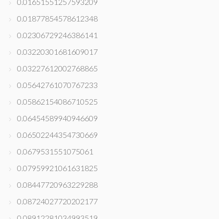
0.01651551257593209
0.01877854578612348
0.02306729246386141
0.03220301681609017
0.03227612002768865
0.05642761070767233
0.05862154086710525
0.06454589940946609
0.06502244354730669
0.0679531551075061
0.07959921061631825
0.08447720963229288
0.08724027720202177
0.08912281034993519