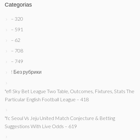
Categorias
– 320
– 591
– 62
– 708
– 749
! Без рубрики
"efl Sky Bet League Two Table, Outcomes, Fixtures, Stats The
Particular English Football League – 418
"fc Seoul Vs Jeju United Match Conjecture & Betting
Suggestions With Live Odds – 619