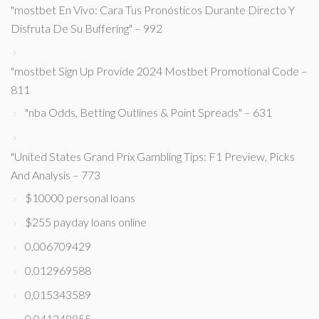
"mostbet En Vivo: Cara Tus Pronósticos Durante Directo Y
Disfruta De Su Buffering" – 992
"mostbet Sign Up Provide 2024 Mostbet Promotional Code –
811
"nba Odds, Betting Outlines & Point Spreads" – 631
"United States Grand Prix Gambling Tips: F1 Preview, Picks
And Analysis – 773
$10000 personal loans
$255 payday loans online
0,006709429
0,012969588
0,015343589
0,041248855