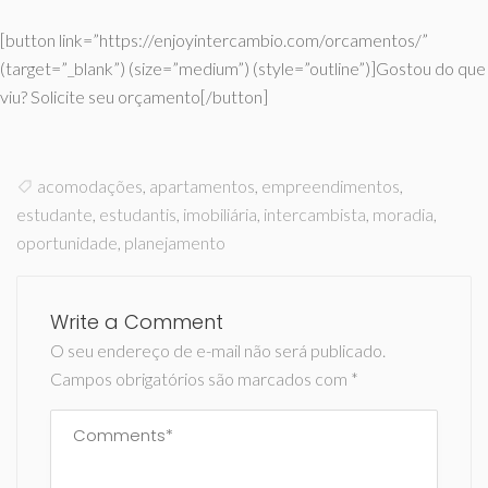
[button link=”https://enjoyintercambio.com/orcamentos/”
(target=”_blank”) (size=”medium”) (style=”outline”)]Gostou do que
viu? Solicite seu orçamento[/button]
acomodações
,
apartamentos
,
empreendimentos
,
estudante
,
estudantis
,
imobiliária
,
intercambista
,
moradia
,
oportunidade
,
planejamento
Write a Comment
O seu endereço de e-mail não será publicado.
Campos obrigatórios são marcados com
*