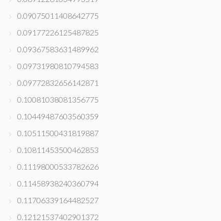
0.09075011408642775
0.09177226125487825
0.09367583631489962
0.09731980810794583
0.09772832656142871
0.10081038081356775
0.10449487603560359
0.10511500431819887
0.10811453500462853
0.11198000533782626
0.11458938240360794
0.11706339164482527
0.12121537402901372