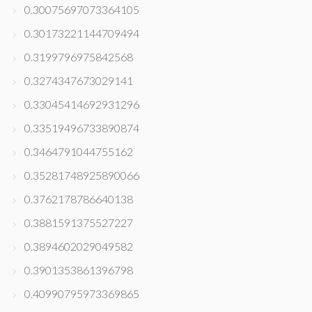
0.30075697073364105
0.30173221144709494
0.3199796975842568
0.3274347673029141
0.33045414692931296
0.33519496733890874
0.3464791044755162
0.35281748925890066
0.3762178786640138
0.3881591375527227
0.3894602029049582
0.3901353861396798
0.40990795973369865