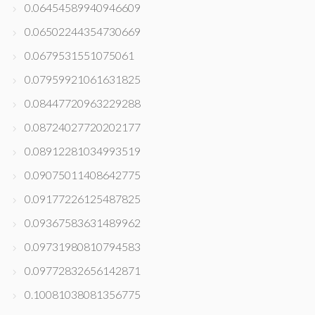
0.06454589940946609
0.06502244354730669
0.0679531551075061
0.07959921061631825
0.08447720963229288
0.08724027720202177
0.08912281034993519
0.09075011408642775
0.09177226125487825
0.09367583631489962
0.09731980810794583
0.09772832656142871
0.10081038081356775