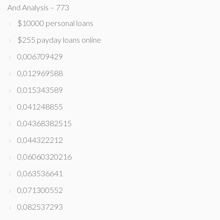
And Analysis – 773
$10000 personal loans
$255 payday loans online
0,006709429
0,012969588
0,015343589
0,041248855
0,04368382515
0,044322212
0,06060320216
0,063536641
0,071300552
0,082537293