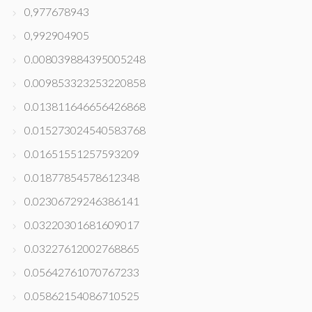
0,977678943
0,992904905
0.008039884395005248
0.009853323253220858
0.013811646656426868
0.015273024540583768
0.01651551257593209
0.01877854578612348
0.02306729246386141
0.03220301681609017
0.03227612002768865
0.05642761070767233
0.05862154086710525