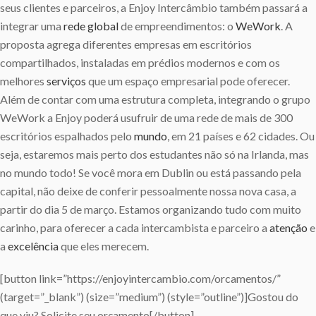
seus clientes e parceiros, a Enjoy Intercâmbio também passará a
integrar uma
rede
global
de empreendimentos: o
WeWork
. A
proposta agrega diferentes empresas em escritórios
compartilhados, instaladas em prédios modernos e com os
melhores
serviços
que um espaço empresarial pode oferecer.
Além de contar com uma estrutura completa, integrando o grupo
WeWork a Enjoy poderá usufruir de uma rede de mais de 300
escritórios espalhados pelo
mundo
, em 21 países e 62 cidades. Ou
seja, estaremos mais perto dos estudantes não só na Irlanda, mas
no mundo todo! Se você mora em Dublin ou está passando pela
capital, não deixe de conferir pessoalmente nossa nova casa, a
partir do dia 5 de março. Estamos organizando tudo com muito
carinho, para oferecer a cada intercambista e parceiro a
atenção
e
a
excelência
que eles merecem.
[button link=”https://enjoyintercambio.com/orcamentos/”
(target=”_blank”) (size=”medium”) (style=”outline”)]Gostou do
que viu? Solicite seu orçamento[/button]