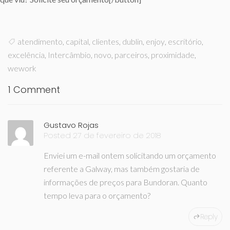
atendimento
,
capital
,
clientes
,
dublin
,
enjoy
,
escritório
,
excelência
,
Intercâmbio
,
novo
,
parceiros
,
proximidade
,
wework
1 Comment
Gustavo Rojas
Posted 27 de fevereiro de 2018
Enviei um e-mail ontem solicitando um orçamento
referente a Galway, mas também gostaria de
informações de preços para Bundoran. Quanto
tempo leva para o orçamento?
Reply