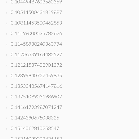
0.10449487603560359
0.10511500431819887
0.10811453500462853
0.11198000533782626
0.11458938240360794
0.11706339164482527
0.12121537402901372
0.12399940727459835
0.13533485674147816
0.13751089031986907
0.14161793987071247
0.1424390675038325
0.1514062810253547
0.15216090002426153