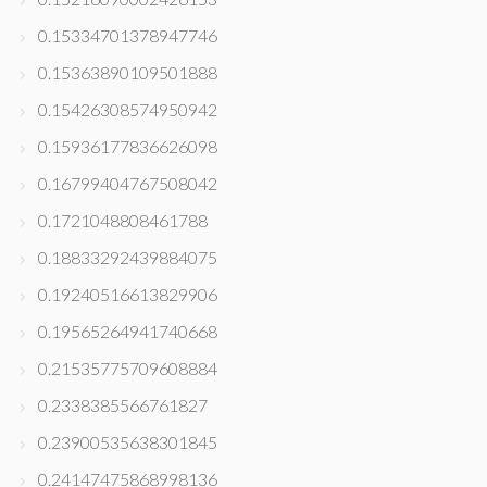
0.15334701378947746
0.15363890109501888
0.15426308574950942
0.15936177836626098
0.16799404767508042
0.1721048808461788
0.18833292439884075
0.19240516613829906
0.19565264941740668
0.21535775709608884
0.2338385566761827
0.23900535638301845
0.24147475868998136