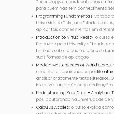
Technology, ambos localizados em Israe
para quem não tem conhecimento sob
Programming Fundamentals
: voltado
Universidade Duke, nos Estados Unido
aplicar tais conhecimentos em diferen
Introduction to Virtual Reality
: o curso 
Produzido pela University of London,
histórica sobre o que é e o que se torn
suas formas de aplicação.
Modern Masterpieces of World Literatu
encantar os apaixonados por
literatur
analisar criticamente textos literários. 
iniciativa HarvardX e exige dedicação 
Understanding Your Data – Analytical T
pós-doutorando na Universidade de Vir
Calculus Applied
: o curso explica com
a dia e exige conhecimento introdutór