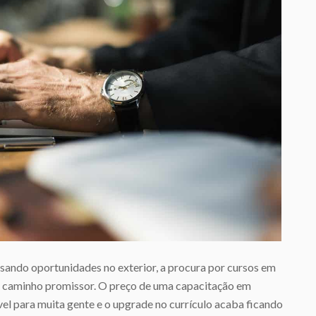
visando oportunidades no exterior, a procura por cursos em
 caminho promissor. O preço de uma capacitação em
vel para muita gente e o upgrade no currículo acaba ficando