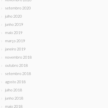
setembro 2020
julho 2020
junho 2019
maio 2019
março 2019
janeiro 2019
novembro 2018
outubro 2018
setembro 2018
agosto 2018
julho 2018
junho 2018
maio 2018