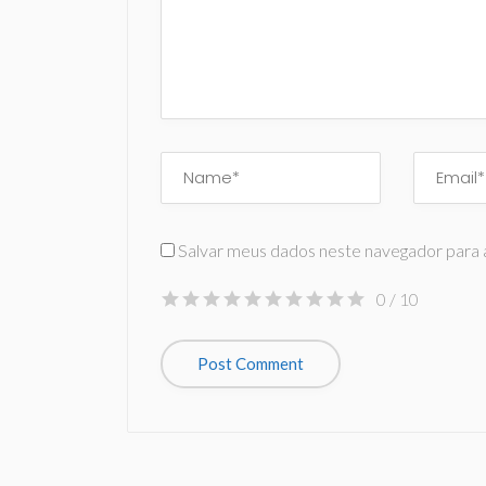
Salvar meus dados neste navegador para 
0
/ 10