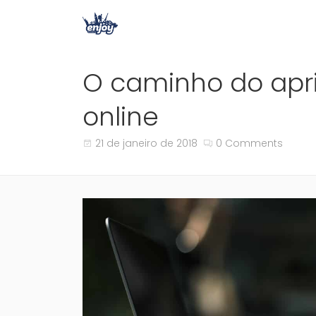
O caminho do apr
online
21 de janeiro de 2018
0 Comments