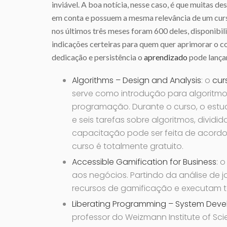
inviável. A boa notícia, nesse caso, é que muitas d
em conta e possuem a mesma relevância de um curs
nos últimos três meses foram 600 deles, disponibi
indicações certeiras para quem quer aprimorar o c
dedicação e persistência o
aprendizado
pode lança
Algorithms – Design and Analysis
: o
cur
serve como introdução para algoritmo
programação. Durante o curso, o estud
e seis tarefas sobre algoritmos, divid
capacitação pode ser feita de acordo
curso é totalmente gratuito.
Accessible Gamification for Business
: 
aos negócios. Partindo da análise de
recursos de gamificação e executam t
Liberating Programming – System Deve
professor do Weizmann Institute of Sci