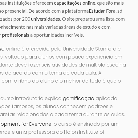
essas instituições oferecem
capacitações
online
, que são mais
o presencial. De acordo com a plataforma
Estudar Fora
, só
lizados por 200
universidades
. O site preparou uma lista com
onhecimento nas mais variadas áreas de estudo e com
r
profissionais
a oportunidades incríveis.
so
online é oferecido pela Universidade Stanford e
s, voltado para alunos com pouca experiência em
ante deve fazer seis atividades de múltipla escolha
idas de acordo com o tema de cada aula. A
 com o ritmo do aluno e o melhor de tudo é que o
o curso introdutório explica
gamificação
aplicada
 jogos famosos, os alunos conhecem padrões e
arefas relacionadas a cada tema durante as aulas.
lopment for Everyone
: o curso é ensinado por um
ence e uma professora do Holon Institute of