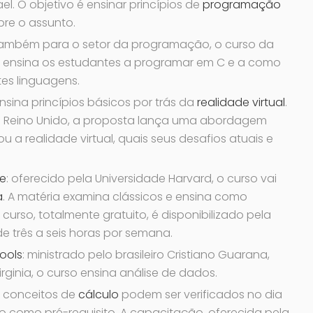
l. O objetivo é ensinar princípios de
programação
re o assunto.
 também para o setor da programação, o curso da
s, ensina os estudantes a programar em C e a como
tes linguagens.
ensina princípios básicos por trás da
realidade
virtual
.
 no Reino Unido, a proposta lança uma abordagem
ou a realidade virtual, quais seus desafios atuais e
re
: oferecido pela Universidade Harvard, o curso vai
a
. A matéria examina clássicos e ensina como
O curso, totalmente gratuito, é disponibilizado pela
de três a seis horas por semana.
ools
: ministrado pelo brasileiro Cristiano Guarana,
ginia, o curso ensina análise de dados.
o conceitos de
cálculo
podem ser verificados no dia
io como pré-requisito. A capacitação, oferecida pela