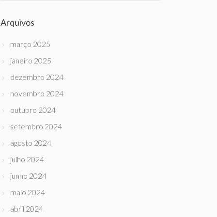
Arquivos
março 2025
janeiro 2025
dezembro 2024
novembro 2024
outubro 2024
setembro 2024
agosto 2024
julho 2024
junho 2024
maio 2024
abril 2024