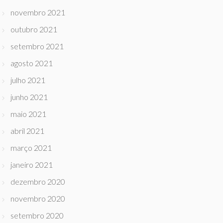
novembro 2021
outubro 2021
setembro 2021
agosto 2021
julho 2021
junho 2021
maio 2021
abril 2021
março 2021
janeiro 2021
dezembro 2020
novembro 2020
setembro 2020