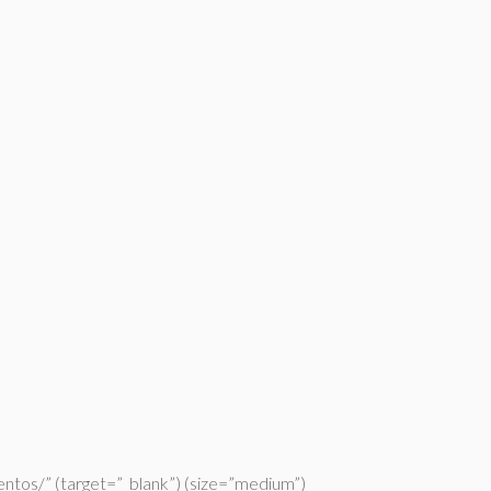
ntos/” (target=”_blank”) (size=”medium”)