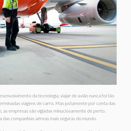
envolvimento da tecnologia, viajar de avião nunca foi tão
eterminadas viagens de carro. Mas justamente por conta das
e, as empresas são vigiadas minuciosamente de perto.
ista das companhias aéreas mais seguras do mundo.