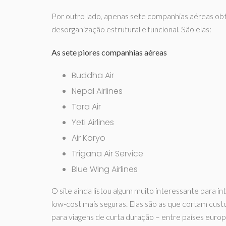
Por outro lado, apenas sete companhias aéreas obti
desorganização estrutural e funcional. São elas:
As sete piores companhias aéreas
Buddha Air
Nepal Airlines
Tara Air
Yeti Airlines
Air Koryo
Trigana Air Service
Blue Wing Airlines
O site ainda listou algum muito interessante para in
low-cost mais seguras. Elas são as que cortam c
para viagens de curta duração – entre países euro