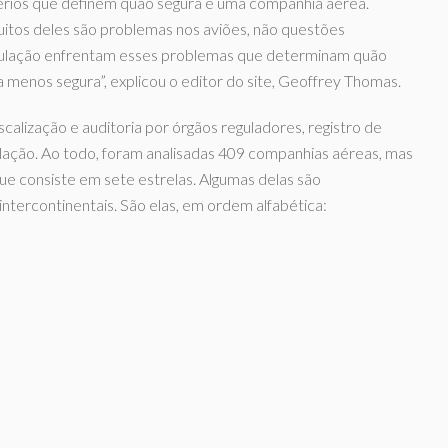
itérios que definem quão segura é uma companhia aérea.
muitos deles são problemas nos aviões, não questões
ripulação enfrentam esses problemas que determinam quão
enos segura”, explicou o editor do site, Geoffrey Thomas.
scalização e auditoria por órgãos reguladores, registro de
pulação. Ao todo, foram analisadas 409 companhias aéreas, mas
ue consiste em sete estrelas. Algumas delas são
ntercontinentais. São elas, em ordem alfabética: