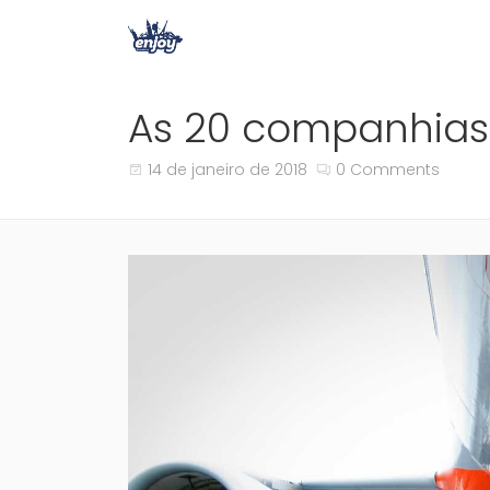
As 20 companhias
14 de janeiro de 2018
0 Comments