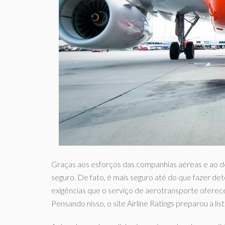
Graças aos esforços das companhias aéreas e ao des
seguro. De fato, é mais seguro até do que fazer d
exigências que o serviço de aerotransporte oferec
Pensando nisso, o site Airline Ratings preparou a l