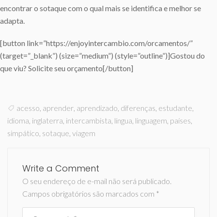
encontrar o sotaque com o qual mais se identifica e melhor se
adapta.
[button link=”https://enjoyintercambio.com/orcamentos/”
(target=”_blank”) (size=”medium”) (style=”outline”)]Gostou do
que viu? Solicite seu orçamento[/button]
acesso
,
aprender
,
aprendizado
,
diferenças
,
estudante
,
idioma
,
inglaterra
,
intercambista
,
língua
,
linguagem
,
países
,
simpático
,
sotaque
,
viagem
Write a Comment
O seu endereço de e-mail não será publicado.
Campos obrigatórios são marcados com
*