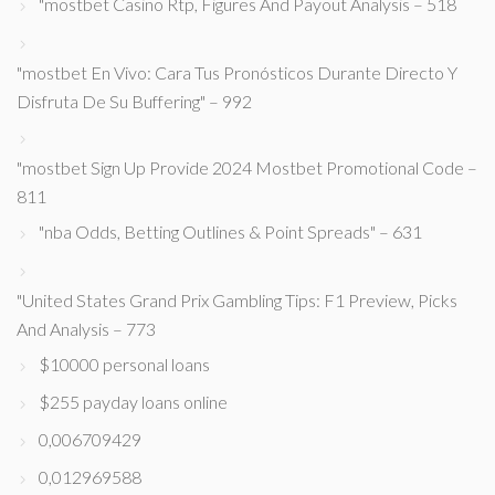
"mostbet Casino Rtp, Figures And Payout Analysis – 518
"mostbet En Vivo: Cara Tus Pronósticos Durante Directo Y
Disfruta De Su Buffering" – 992
"mostbet Sign Up Provide 2024 Mostbet Promotional Code –
811
"nba Odds, Betting Outlines & Point Spreads" – 631
"United States Grand Prix Gambling Tips: F1 Preview, Picks
And Analysis – 773
$10000 personal loans
$255 payday loans online
0,006709429
0,012969588