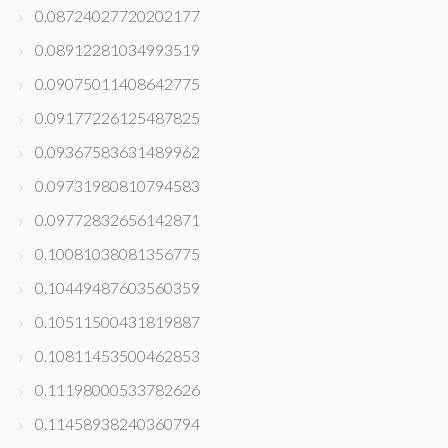
0.08724027720202177
0.08912281034993519
0.09075011408642775
0.09177226125487825
0.09367583631489962
0.09731980810794583
0.09772832656142871
0.10081038081356775
0.10449487603560359
0.10511500431819887
0.10811453500462853
0.11198000533782626
0.11458938240360794