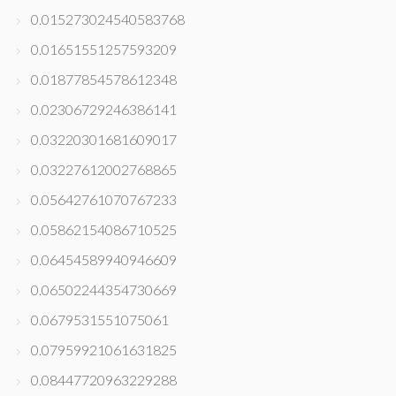
0.015273024540583768
0.01651551257593209
0.01877854578612348
0.02306729246386141
0.03220301681609017
0.03227612002768865
0.05642761070767233
0.05862154086710525
0.06454589940946609
0.06502244354730669
0.0679531551075061
0.07959921061631825
0.08447720963229288