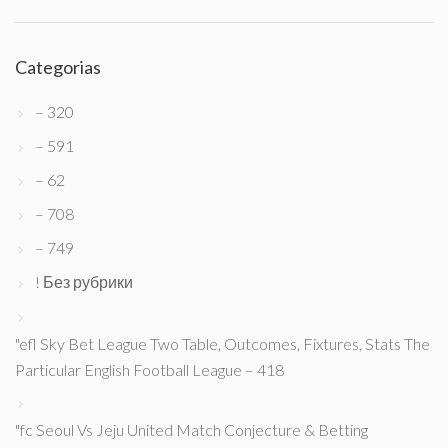
Categorias
– 320
– 591
– 62
– 708
– 749
! Без рубрики
"efl Sky Bet League Two Table, Outcomes, Fixtures, Stats The
Particular English Football League – 418
"fc Seoul Vs Jeju United Match Conjecture & Betting