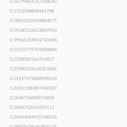
0.16799404767508042
0.1721048808461788
0.18833292439884075
0.19240516613829906
0.19565264941740668
0.21535775709608884
0.2338385566761827
0.23900535638301845
0.24147475868998136
0.26101180897458387
0.2648758689076858
0.2685052041693111
0.26944694935168256
0.28835428460955115