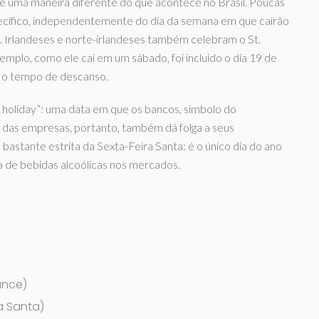
de uma maneira diferente do que acontece no Brasil. Poucas
cífico, independentemente do dia da semana em que cairão
. Irlandeses e norte-irlandeses também celebram o St.
plo, como ele cai em um sábado, foi incluído o dia 19 de
r o tempo de descanso.
 holiday”: uma data em que os bancos, símbolo do
e das empresas, portanto, também dá folga a seus
bastante estrita da Sexta-Feira Santa: é o único dia do ano
 de bebidas alcoólicas nos mercados.
ance)
a Santa)