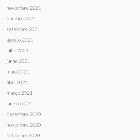
novembro 2021
outubro 2021
setembro 2021
agosto 2021
julho 2021
junho 2021
maio 2021
abril 2021
março 2021
janeiro 2021
dezembro 2020
novembro 2020
setembro 2020