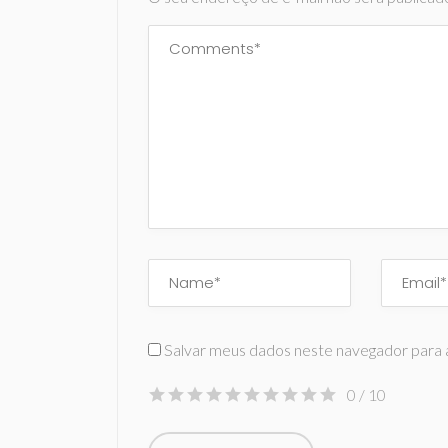
Salvar meus dados neste navegador para 
0
/ 10