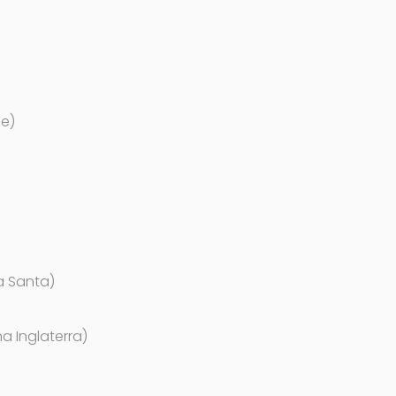
e)
a Santa)
a Inglaterra)