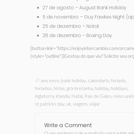
27 de agosto – August Bank Holiday
5 de novembro – Guy Fawkes Night (ap
25 de dezembro – Natal
26 de dezembro – Boxing Day
[button link=”https://enjoyintercambio.com/orcame
(style=”outline”)]Gostou do que viu? Solicite seu 
ano novo
,
bank holiday
,
calendario
,
feriado
,
feriados
,
férias
,
grã-bretanha
,
holiday
,
holidays
,
inglaterra
,
irlanda
,
Natal
,
País de Gales
,
reino unid
st patricks day
,
uk
,
viagem
,
viajar
Write a Comment
O seu endereço de e-mail não será publicad