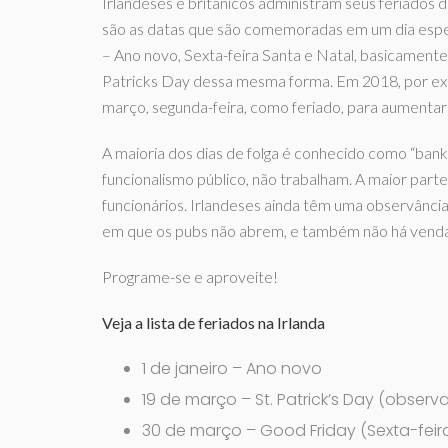
Irlandeses e britânicos administram seus feriados 
são as datas que são comemoradas em um dia espe
– Ano novo, Sexta-feira Santa e Natal, basicamente
Patricks Day dessa mesma forma. Em 2018, por exem
março, segunda-feira, como feriado, para aumenta
A maioria dos dias de folga é conhecido como “bank
funcionalismo público, não trabalham. A maior part
funcionários. Irlandeses ainda têm uma observância 
em que os pubs não abrem, e também não há venda
Programe-se e aproveite!
Veja a lista de feriados na Irlanda
1 de janeiro – Ano novo
19 de março – St. Patrick’s Day (observ
30 de março – Good Friday (Sexta-feir