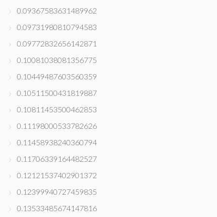
0.09367583631489962
0.09731980810794583
0.09772832656142871
0.10081038081356775
0.10449487603560359
0.10511500431819887
0.10811453500462853
0.11198000533782626
0.11458938240360794
0.11706339164482527
0.12121537402901372
0.12399940727459835
0.13533485674147816