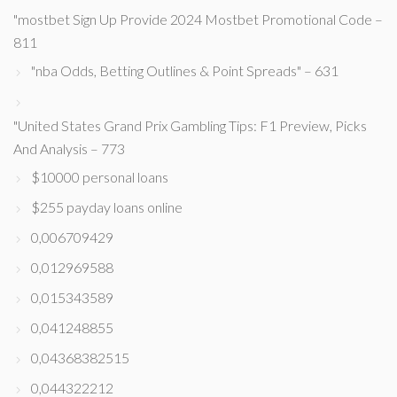
"mostbet Sign Up Provide 2024 Mostbet Promotional Code –
811
"nba Odds, Betting Outlines & Point Spreads" – 631
"United States Grand Prix Gambling Tips: F1 Preview, Picks
And Analysis – 773
$10000 personal loans
$255 payday loans online
0,006709429
0,012969588
0,015343589
0,041248855
0,04368382515
0,044322212