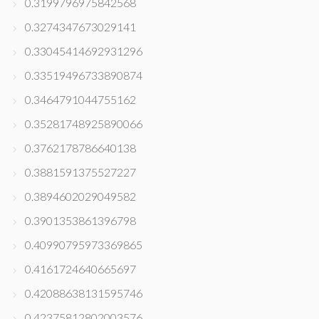
0.3199796975842568
0.3274347673029141
0.33045414692931296
0.33519496733890874
0.3464791044755162
0.35281748925890066
0.3762178786640138
0.3881591375527227
0.3894602029049582
0.3901353861396798
0.40990795973369865
0.4161724640665697
0.42088638131595746
0.42375812802003576