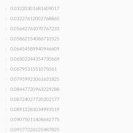
0.03220301681609017
0.03227612002768865
0.05642761070767233
0.05862154086710525
0.06454589940946609
0.06502244354730669
0.0679531551075061
0.07959921061631825
0.08447720963229288
0.08724027720202177
0.08912281034993519
0.09075011408642775
0.09177226125487825