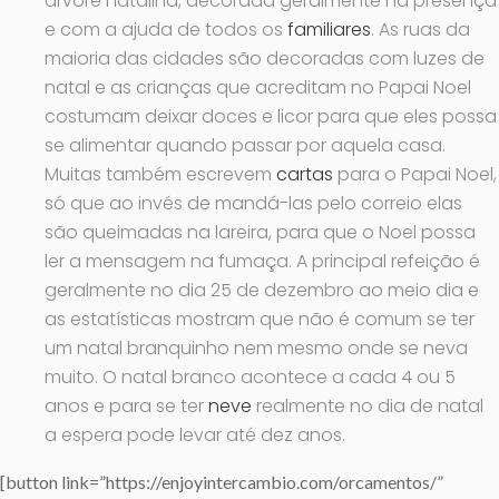
árvore natalina, decorada geralmente na presença
e com a ajuda de todos os
familiares
. As ruas da
maioria das cidades são decoradas com luzes de
natal e as crianças que acreditam no Papai Noel
costumam deixar doces e licor para que eles possa
se alimentar quando passar por aquela casa.
Muitas também escrevem
cartas
para o Papai Noel,
só que ao invés de mandá-las pelo correio elas
são queimadas na lareira, para que o Noel possa
ler a mensagem na fumaça. A principal refeição é
geralmente no dia 25 de dezembro ao meio dia e
as estatísticas mostram que não é comum se ter
um natal branquinho nem mesmo onde se neva
muito. O natal branco acontece a cada 4 ou 5
anos e para se ter
neve
realmente no dia de natal
a espera pode levar até dez anos.
[button link=”https://enjoyintercambio.com/orcamentos/”