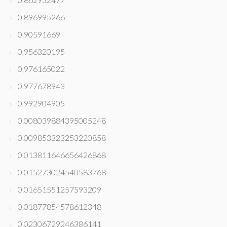
0,896995266
0,90591669
0,956320195
0,976165022
0,977678943
0,992904905
0.008039884395005248
0.009853323253220858
0.013811646656426868
0.015273024540583768
0.01651551257593209
0.01877854578612348
0.02306729246386141