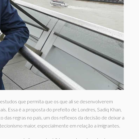
-estudos que permita que os que ali se desenvolverem
ís. Essa é a proposta do prefeito de Londres, Sadiq Khan,
as regras no país, um dos reflexos da decisão de deixar a
ecionismo maior, especialmente em relação a imigrantes.