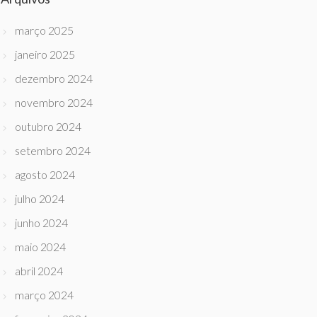
março 2025
janeiro 2025
dezembro 2024
novembro 2024
outubro 2024
setembro 2024
agosto 2024
julho 2024
junho 2024
maio 2024
abril 2024
março 2024