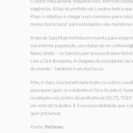
O setor educacional, enquanto isso, tem feito lob
exigências. A fala do prefeito de Londres indica 
Khan, o objetivo é chegar a um consenso para colo
menos burocracia” para estudantes não-membros da
A fala de Saiq Khan foi feita em evento para empre
sua enorme população, seu status de ex-colônia ing
Reino Unido – os talentos por lá encontrados hist
com a Grã-Bretanha. A chegada de estudantes de i
do mundo – também é um dos focos.
Mas, é claro, isso beneficiaria todos os outros cand
para quem quer se estabelecer fora do país é: fazer
resultados nos testes de proficiência (IELTS, TOE
um visto de trabalho. E é essa possibilidade que o
quer preservar.
Fonte:
PieNews