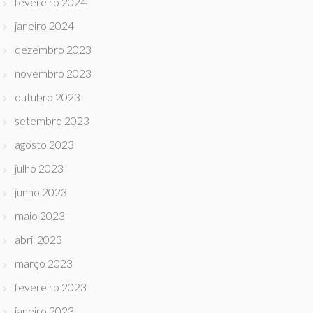
fevereiro 2024
janeiro 2024
dezembro 2023
novembro 2023
outubro 2023
setembro 2023
agosto 2023
julho 2023
junho 2023
maio 2023
abril 2023
março 2023
fevereiro 2023
janeiro 2023