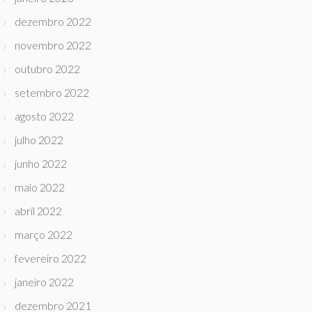
dezembro 2022
novembro 2022
outubro 2022
setembro 2022
agosto 2022
julho 2022
junho 2022
maio 2022
abril 2022
março 2022
fevereiro 2022
janeiro 2022
dezembro 2021