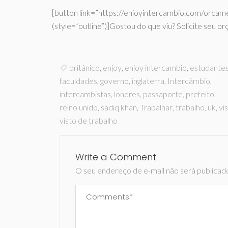
[button link=”https://enjoyintercambio.com/orcame
(style=”outline”)]Gostou do que viu? Solicite seu 
britânico
,
enjoy
,
enjoy intercambio
,
estudante
faculdades
,
governo
,
inglaterra
,
Intercâmbio
,
intercambistas
,
londres
,
passaporte
,
prefeito
,
reino unido
,
sadiq khan
,
Trabalhar
,
trabalho
,
uk
,
vi
visto de trabalho
Write a Comment
O seu endereço de e-mail não será publicad