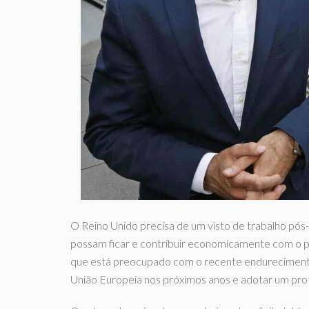
O Reino Unido precisa de um visto de trabalho pós
possam ficar e contribuir economicamente com o pa
que está preocupado com o recente endurecimento d
União Europeia nos próximos anos e adotar um prot