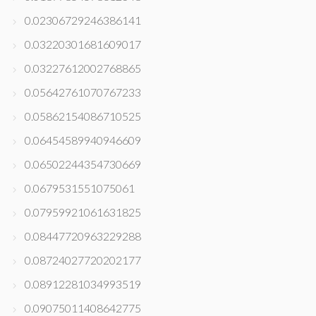
0.02306729246386141
0.03220301681609017
0.03227612002768865
0.05642761070767233
0.05862154086710525
0.06454589940946609
0.06502244354730669
0.0679531551075061
0.07959921061631825
0.08447720963229288
0.08724027720202177
0.08912281034993519
0.09075011408642775