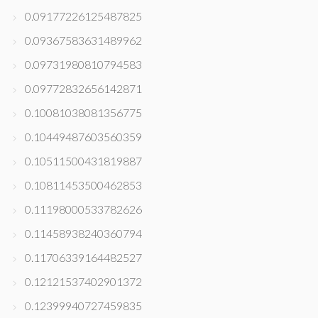
0.09177226125487825
0.09367583631489962
0.09731980810794583
0.09772832656142871
0.10081038081356775
0.10449487603560359
0.10511500431819887
0.10811453500462853
0.11198000533782626
0.11458938240360794
0.11706339164482527
0.12121537402901372
0.12399940727459835