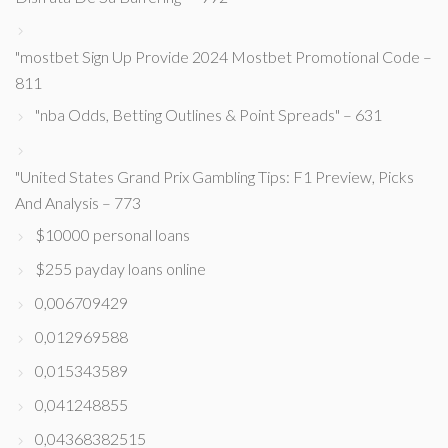
"mostbet Sign Up Provide 2024 Mostbet Promotional Code –
811
"nba Odds, Betting Outlines & Point Spreads" – 631
"United States Grand Prix Gambling Tips: F1 Preview, Picks
And Analysis – 773
$10000 personal loans
$255 payday loans online
0,006709429
0,012969588
0,015343589
0,041248855
0,04368382515