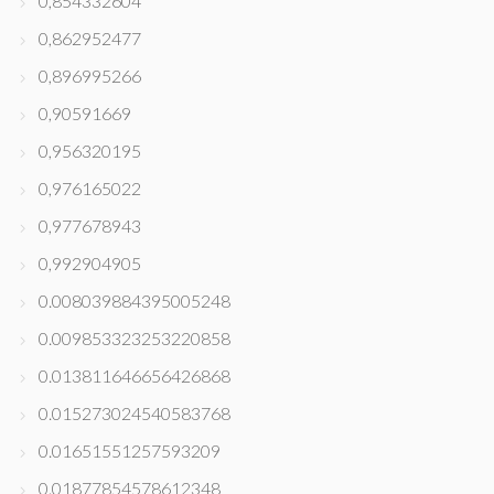
0,854332604
0,862952477
0,896995266
0,90591669
0,956320195
0,976165022
0,977678943
0,992904905
0.008039884395005248
0.009853323253220858
0.013811646656426868
0.015273024540583768
0.01651551257593209
0.01877854578612348