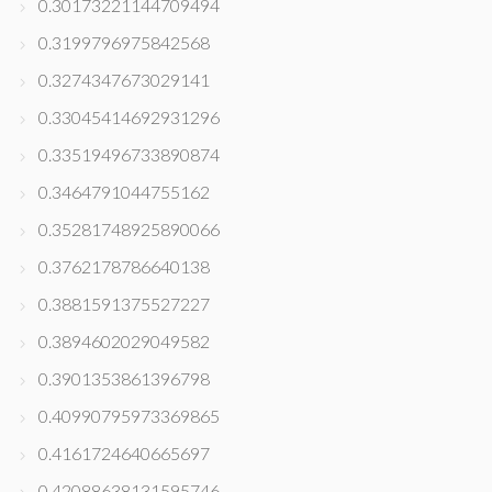
0.30173221144709494
0.3199796975842568
0.3274347673029141
0.33045414692931296
0.33519496733890874
0.3464791044755162
0.35281748925890066
0.3762178786640138
0.3881591375527227
0.3894602029049582
0.3901353861396798
0.40990795973369865
0.4161724640665697
0.42088638131595746