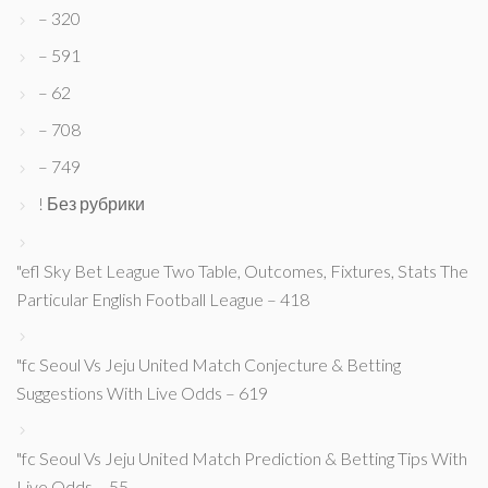
– 320
– 591
– 62
– 708
– 749
! Без рубрики
"efl Sky Bet League Two Table, Outcomes, Fixtures, Stats The
Particular English Football League – 418
"fc Seoul Vs Jeju United Match Conjecture & Betting
Suggestions With Live Odds – 619
"fc Seoul Vs Jeju United Match Prediction & Betting Tips With
Live Odds – 55