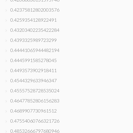
0.42375812802003576
0.4259354128922491
0.43203402235422284
0.4393325989723299
0.44441065944482194
0.4445991585278045
0.4493573902918411
0.4544329633946347
0.45557528728535024
0.46477852806156283
0.4689907730961512
0.47554060766321726
0.48532666797680946