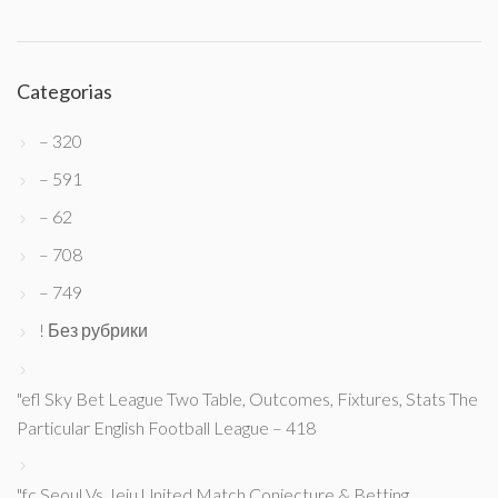
Categorias
– 320
– 591
– 62
– 708
– 749
! Без рубрики
"efl Sky Bet League Two Table, Outcomes, Fixtures, Stats The
Particular English Football League – 418
"fc Seoul Vs Jeju United Match Conjecture & Betting