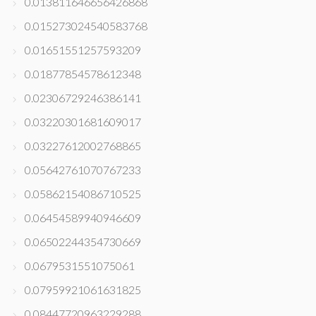
0.013811646656426868
0.015273024540583768
0.01651551257593209
0.01877854578612348
0.02306729246386141
0.03220301681609017
0.03227612002768865
0.05642761070767233
0.05862154086710525
0.06454589940946609
0.06502244354730669
0.0679531551075061
0.07959921061631825
0.08447720963229288