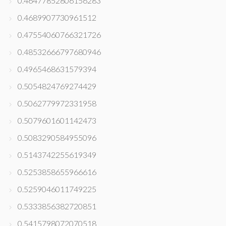
0.46477852806156283
0.4689907730961512
0.47554060766321726
0.48532666797680946
0.4965468631579394
0.5054824769274429
0.5062779972331958
0.5079601601142473
0.5083290584955096
0.5143742255619349
0.5253858655966616
0.5259046011749225
0.5333856382720851
0.5415798072070518