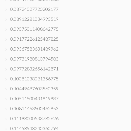
0.08724027720202177
0.08912281034993519
0.09075011408642775
0.09177226125487825
0.09367583631489962
0.09731980810794583
0.09772832656142871
0.10081038081356775
0.10449487603560359
0.10511500431819887
0.10811453500462853
0.11198000533782626
0.11458938240360794