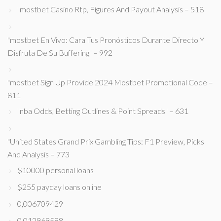
"mostbet Casino Rtp, Figures And Payout Analysis – 518
"mostbet En Vivo: Cara Tus Pronósticos Durante Directo Y
Disfruta De Su Buffering" – 992
"mostbet Sign Up Provide 2024 Mostbet Promotional Code –
811
"nba Odds, Betting Outlines & Point Spreads" – 631
"United States Grand Prix Gambling Tips: F1 Preview, Picks
And Analysis – 773
$10000 personal loans
$255 payday loans online
0,006709429
0,012969588