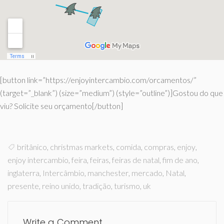
[button link=”https://enjoyintercambio.com/orcamentos/”
(target=”_blank”) (size=”medium”) (style=”outline”)]Gostou do que
viu? Solicite seu orçamento[/button]
britânico
,
christmas markets
,
comida
,
compras
,
enjoy
,
enjoy intercambio
,
feira
,
feiras
,
feiras de natal
,
fim de ano
,
inglaterra
,
Intercâmbio
,
manchester
,
mercado
,
Natal
,
presente
,
reino unido
,
tradição
,
turismo
,
uk
Write a Comment