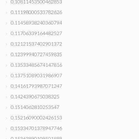
0.10811453500462853
0.11198000533782626
0.11458938240360794
0.11706339164482527
0.12121537402901372
0.12399940727459835
0.13533485674147816
0.13751089031986907
0.14161793987071247
0.1424390675038325
0.1514062810253547
0.15216090002426153
0.15334701378947746
0.15363890109501888