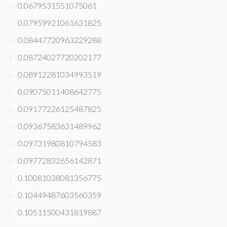
0.0679531551075061
0.07959921061631825
0.08447720963229288
0.08724027720202177
0.08912281034993519
0.09075011408642775
0.09177226125487825
0.09367583631489962
0.09731980810794583
0.09772832656142871
0.10081038081356775
0.10449487603560359
0.10511500431819887