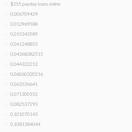
$255 payday loans online
0,006709429
0,012969588
0,015343589
0,041248855
0,04368382515
0,044322212
0,06060320216
0,063536641
0,071300552
0,082537293
0,101070143
0,1081384044