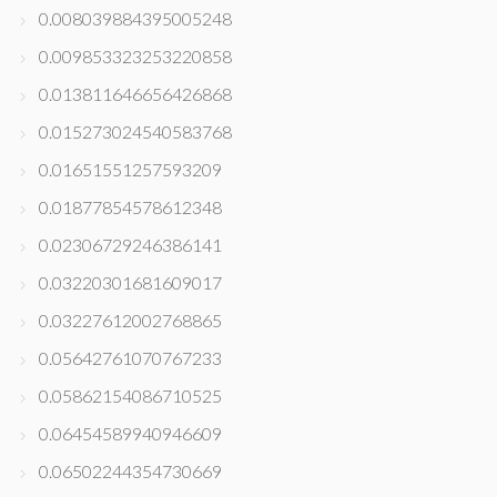
0.008039884395005248
0.009853323253220858
0.013811646656426868
0.015273024540583768
0.01651551257593209
0.01877854578612348
0.02306729246386141
0.03220301681609017
0.03227612002768865
0.05642761070767233
0.05862154086710525
0.06454589940946609
0.06502244354730669