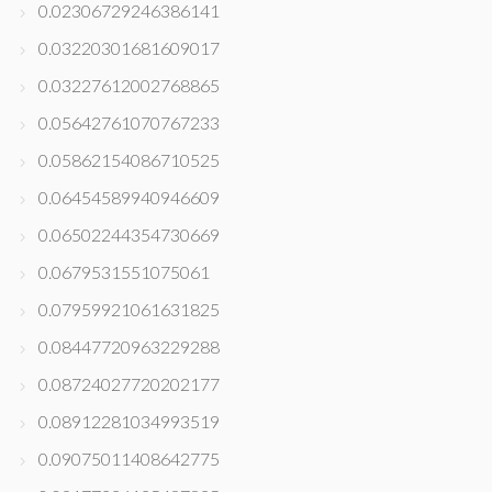
0.02306729246386141
0.03220301681609017
0.03227612002768865
0.05642761070767233
0.05862154086710525
0.06454589940946609
0.06502244354730669
0.0679531551075061
0.07959921061631825
0.08447720963229288
0.08724027720202177
0.08912281034993519
0.09075011408642775