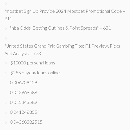
"mostbet Sign Up Provide 2024 Mostbet Promotional Code –
811
"nba Odds, Betting Outlines & Point Spreads" – 631
"United States Grand Prix Gambling Tips: F1 Preview, Picks
And Analysis – 773
$10000 personal loans
$255 payday loans online
0,006709429
0,012969588
0,015343589
0,041248855
0,04368382515