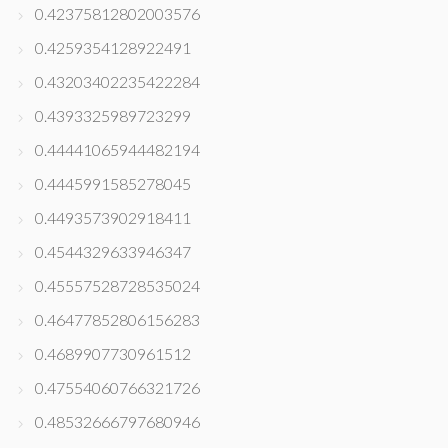
0.42375812802003576
0.4259354128922491
0.43203402235422284
0.4393325989723299
0.44441065944482194
0.4445991585278045
0.4493573902918411
0.4544329633946347
0.45557528728535024
0.46477852806156283
0.4689907730961512
0.47554060766321726
0.48532666797680946