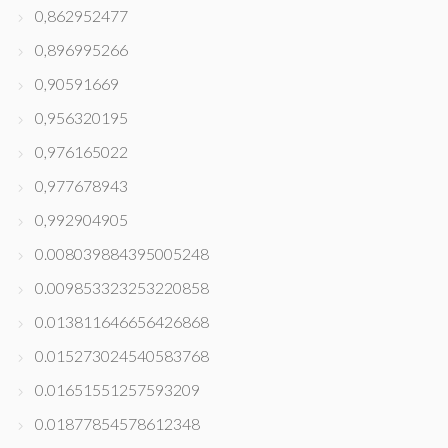
0,862952477
0,896995266
0,90591669
0,956320195
0,976165022
0,977678943
0,992904905
0.008039884395005248
0.009853323253220858
0.013811646656426868
0.015273024540583768
0.01651551257593209
0.01877854578612348