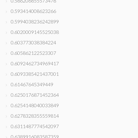
0.586206855573478
0.593414008623266
0.5994038236242899
0.6020009145525038
0.603773038384224
0.605862122523307
0.6092462734969417
0.6093385421437001
0.61467645349449
0.6250176871452364
0.6254148040033849
0.6278328355559814
0.6311487774542097
0.6389916083587359