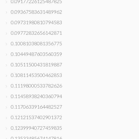
0.09177226125487825
0.09367583631489962
0.09731980810794583
0.09772832656142871
0.10081038081356775
0.10449487603560359
0.10511500431819887
0.10811453500462853
0.11198000533782626
0.11458938240360794
0.11706339164482527
0.12121537402901372
0.12399940727459835
0.13533485674147816