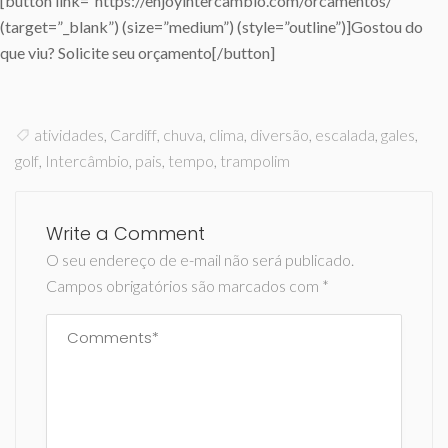
[button link=”https://enjoyintercambio.com/orcamentos/”
(target=”_blank”) (size=”medium”) (style=”outline”)]Gostou do
que viu? Solicite seu orçamento[/button]
atividades
,
Cardiff
,
chuva
,
clima
,
diversão
,
escalada
,
gales
,
golf
,
Intercâmbio
,
pais
,
tempo
,
trampolim
Write a Comment
O seu endereço de e-mail não será publicado.
Campos obrigatórios são marcados com
*