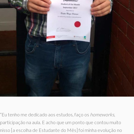
“Eu tenho me dedicado aos estudos, faço os
homeworks
,
participação na aula. E acho que um ponto que contou muito
nisso [a escolha de Estudante do Mês] foi minha evolução no