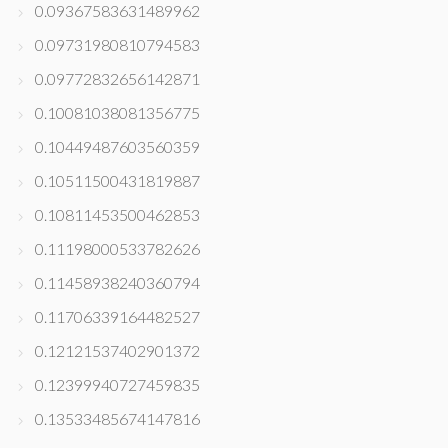
0.09367583631489962
0.09731980810794583
0.09772832656142871
0.10081038081356775
0.10449487603560359
0.10511500431819887
0.10811453500462853
0.11198000533782626
0.11458938240360794
0.11706339164482527
0.12121537402901372
0.12399940727459835
0.13533485674147816