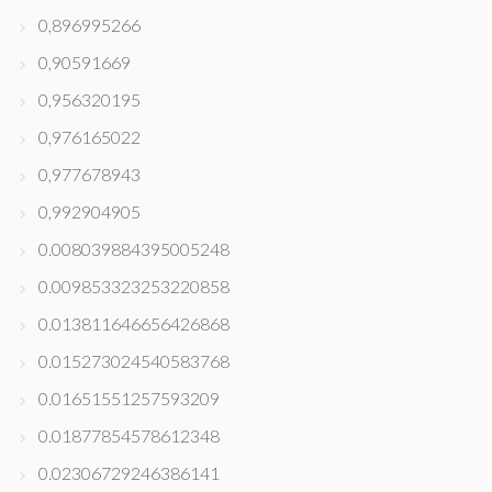
0,896995266
0,90591669
0,956320195
0,976165022
0,977678943
0,992904905
0.008039884395005248
0.009853323253220858
0.013811646656426868
0.015273024540583768
0.01651551257593209
0.01877854578612348
0.02306729246386141