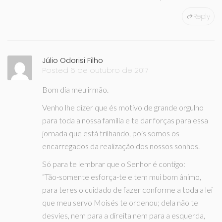
Reply
Júlio Odorisi Filho
Posted 6 de outubro de 2017
Bom dia meu irmão.
Venho lhe dizer que és motivo de grande orgulho
para toda a nossa família e te dar forças para essa
jornada que está trilhando, pois somos os
encarregados da realização dos nossos sonhos.
Só para te lembrar que o Senhor é contigo:
“Tão-somente esforça-te e tem mui bom ânimo,
para teres o cuidado de fazer conforme a toda a lei
que meu servo Moisés te ordenou; dela não te
desvies, nem para a direita nem para a esquerda,