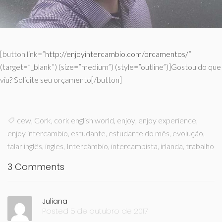
[button link=”
http://enjoyintercambio.
com/orcamentos/
”
(target=”_blank”) (size=”medium”) (style=”outline”)]Gostou do que
viu? Solicite seu orçamento[/button]
cew
,
Cork
,
cork english world
,
enjoy
,
enjoy experience
,
enjoy intercambio
,
estudante
,
estudante do mês
,
evolução
,
falar inglês
,
ingles
,
Intercâmbio
,
intercambista
,
irlanda
,
trabalho
3 Comments
Juliana
Posted 5 de outubro de 2017