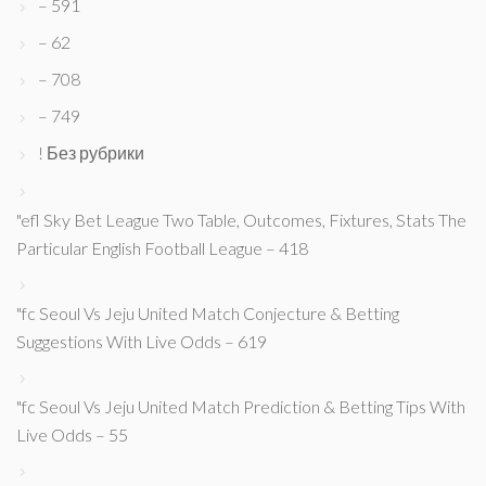
– 591
– 62
– 708
– 749
! Без рубрики
"efl Sky Bet League Two Table, Outcomes, Fixtures, Stats The
Particular English Football League – 418
"fc Seoul Vs Jeju United Match Conjecture & Betting
Suggestions With Live Odds – 619
"fc Seoul Vs Jeju United Match Prediction & Betting Tips With
Live Odds – 55