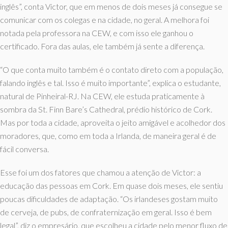
inglês”, conta Victor, que em menos de dois meses já consegue se
comunicar com os colegas e na cidade, no geral. A melhora foi
notada pela professora na CEW, e com isso ele ganhou o
certificado. Fora das aulas, ele também já sente a diferença.
“O que conta muito também é o contato direto com a população,
falando inglês e tal. Isso é muito importante”, explica o estudante,
natural de Pinheiral-RJ. Na CEW, ele estuda praticamente à
sombra da St. Finn Bare’s Cathedral, prédio histórico de Cork.
Mas por toda a cidade, aproveita o jeito amigável e acolhedor dos
moradores, que, como em toda a Irlanda, de maneira geral é de
fácil conversa.
Esse foi um dos fatores que chamou a atenção de Victor: a
educação das pessoas em Cork. Em quase dois meses, ele sentiu
poucas dificuldades de adaptação. “Os irlandeses gostam muito
de cerveja, de pubs, de confraternização em geral. Isso é bem
legal”, diz o empresário, que escolheu a cidade pelo menor fluxo de