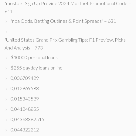
"mostbet Sign Up Provide 2024 Mostbet Promotional Code –
811
"nba Odds, Betting Outlines & Point Spreads" – 631
"United States Grand Prix Gambling Tips: F1 Preview, Picks
And Analysis – 773
$10000 personal loans
$255 payday loans online
0,006709429
0,012969588
0,015343589
0,041248855
0,04368382515
0,044322212