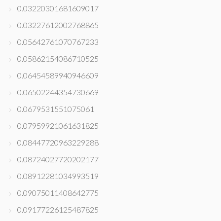
0.03220301681609017
0.03227612002768865
0.05642761070767233
0.05862154086710525
0.06454589940946609
0.06502244354730669
0.0679531551075061
0.07959921061631825
0.08447720963229288
0.08724027720202177
0.08912281034993519
0.09075011408642775
0.09177226125487825