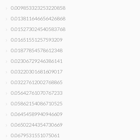
0.009853323253220858
0.013811646656426868
0.015273024540583768
0.01651551257593209
0.01877854578612348
0.02306729246386141
0.03220301681609017
0.03227612002768865
0.05642761070767233
0.05862154086710525
0.06454589940946609
0.06502244354730669
0.0679531551075061