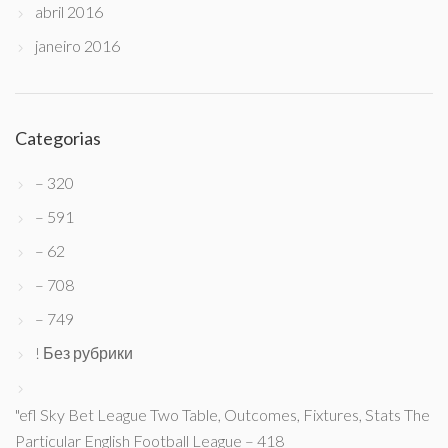
abril 2016
janeiro 2016
Categorias
– 320
– 591
– 62
– 708
– 749
! Без рубрики
"efl Sky Bet League Two Table, Outcomes, Fixtures, Stats The
Particular English Football League – 418