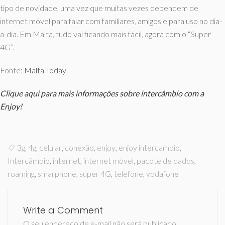
tipo de novidade, uma vez que muitas vezes dependem de
internet móvel para falar com familiares, amigos e para uso no dia-
a-dia. Em Malta, tudo vai ficando mais fácil, agora com o “Super
4G”.
Fonte:
Malta Today
Clique aqui
para mais informações sobre intercâmbio com a
Enjoy!
3g
,
4g
,
celular
,
conexão
,
enjoy
,
enjoy intercambio
,
Intercâmbio
,
internet
,
internet móvel
,
pacote de dados
,
roaming
,
smarphone
,
super 4G
,
telefone
,
vodafone
Write a Comment
O seu endereço de e-mail não será publicado.