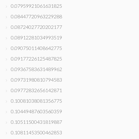
0.07959921061631825
0.08447720963229288
0.08724027720202177
0.08912281034993519
0.09075011408642775
0.09177226125487825
0.09367583631489962
0.09731980810794583
0.09772832656142871
0.10081038081356775
0.10449487603560359
0.10511500431819887
0.10811453500462853