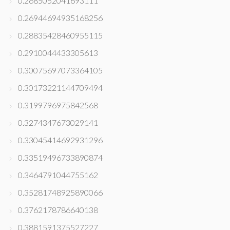
0.2685052041693111
0.26944694935168256
0.28835428460955115
0.2910044433305613
0.30075697073364105
0.30173221144709494
0.3199796975842568
0.3274347673029141
0.33045414692931296
0.33519496733890874
0.3464791044755162
0.35281748925890066
0.3762178786640138
0.3881591375527227