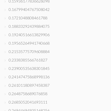
0.15936177836626098
0.16799404767508042
0.1721048808461788
0.18833292439884075
0.19240516613829906
0.19565264941740668
0.21535775709608884
0.2338385566761827
0.23900535638301845
0.24147475868998136
0.26101180897458387
0.2648758689076858
0.2685052041693111
0.26944694935168256