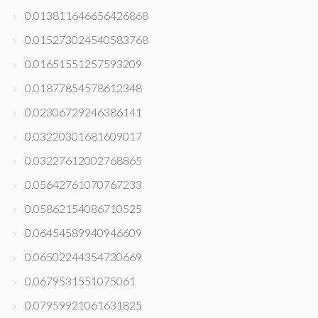
0.013811646656426868
0.015273024540583768
0.01651551257593209
0.01877854578612348
0.02306729246386141
0.03220301681609017
0.03227612002768865
0.05642761070767233
0.05862154086710525
0.06454589940946609
0.06502244354730669
0.0679531551075061
0.07959921061631825