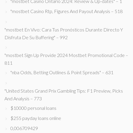
"mostbet Casino Ontario 2024: Review & Up-dates" – 1
"mostbet Casino Rtp, Figures And Payout Analysis – 518
"mostbet En Vivo: Cara Tus Pronósticos Durante Directo Y
Disfruta De Su Buffering" – 992
"mostbet Sign Up Provide 2024 Mostbet Promotional Code –
811
"nba Odds, Betting Outlines & Point Spreads" – 631
"United States Grand Prix Gambling Tips: F1 Preview, Picks
And Analysis – 773
$10000 personal loans
$255 payday loans online
0,006709429