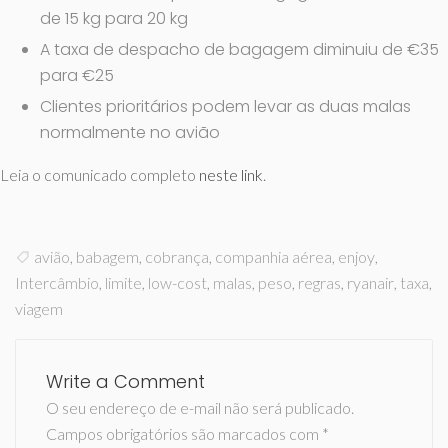
de 15 kg para 20 kg
A taxa de despacho de bagagem diminuiu de €35
para €25
Clientes prioritários podem levar as duas malas
normalmente no avião
Leia o comunicado completo
neste link
.
avião
,
babagem
,
cobrança
,
companhia aérea
,
enjoy
,
Intercâmbio
,
limite
,
low-cost
,
malas
,
peso
,
regras
,
ryanair
,
taxa
,
viagem
Write a Comment
O seu endereço de e-mail não será publicado.
Campos obrigatórios são marcados com
*