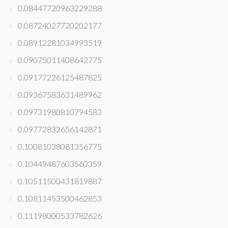
0.08447720963229288
0.08724027720202177
0.08912281034993519
0.09075011408642775
0.09177226125487825
0.09367583631489962
0.09731980810794583
0.09772832656142871
0.10081038081356775
0.10449487603560359
0.10511500431819887
0.10811453500462853
0.11198000533782626