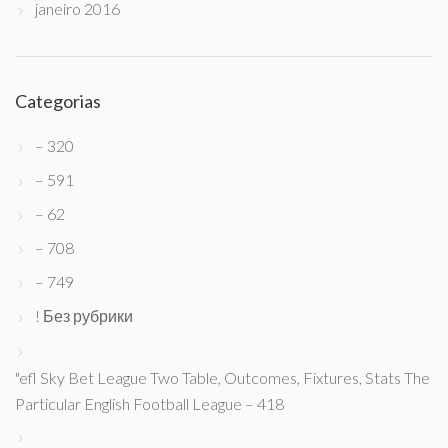
janeiro 2016
Categorias
– 320
– 591
– 62
– 708
– 749
! Без рубрики
"efl Sky Bet League Two Table, Outcomes, Fixtures, Stats The
Particular English Football League – 418