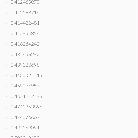
0,412465878
0,412599714
0,414422481
0,415935854
0,418264242
0,431436292
0,439328698
0,4400021413
0,459076957
0,4621212493
0,4712353895
0,474076667
0,484359091
0,500219103