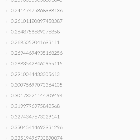
0.24147475868998136
0.26101180897458387
0.2648758689076858
0.2685052041693111
0.26944694935168256
0.28835428460955115
0.2910044433305613
0.30075697073364105
0.30173221144709494
0.3199796975842568
0.3274347673029141
0.33045414692931296
0.33519496733890874