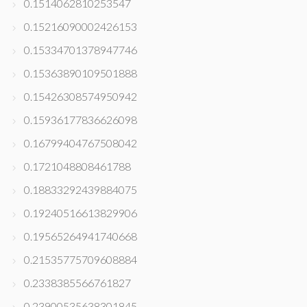
0.1514062810253547
0.15216090002426153
0.15334701378947746
0.15363890109501888
0.15426308574950942
0.15936177836626098
0.16799404767508042
0.1721048808461788
0.18833292439884075
0.19240516613829906
0.19565264941740668
0.21535775709608884
0.2338385566761827
0.23900535638301845