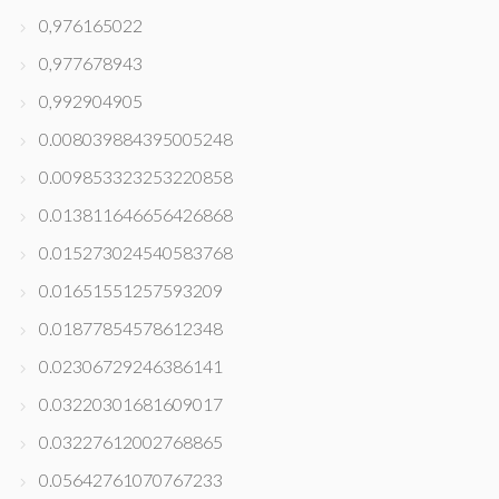
0,976165022
0,977678943
0,992904905
0.008039884395005248
0.009853323253220858
0.013811646656426868
0.015273024540583768
0.01651551257593209
0.01877854578612348
0.02306729246386141
0.03220301681609017
0.03227612002768865
0.05642761070767233