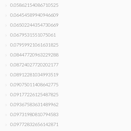
0.05862154086710525
0.06454589940946609
0.06502244354730669
0.0679531551075061
0.07959921061631825
0.08447720963229288
0.08724027720202177
0.08912281034993519
0.09075011408642775
0.09177226125487825
0.09367583631489962
0.09731980810794583
0.09772832656142871