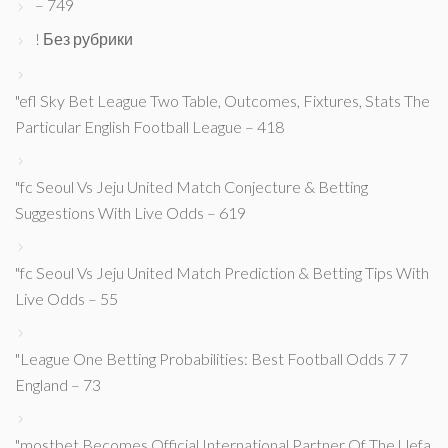
– 749
! Без рубрики
"efl Sky Bet League Two Table, Outcomes, Fixtures, Stats The
Particular English Football League – 418
"fc Seoul Vs Jeju United Match Conjecture & Betting
Suggestions With Live Odds – 619
"fc Seoul Vs Jeju United Match Prediction & Betting Tips With
Live Odds – 55
"League One Betting Probabilities: Best Football Odds 7 7
England – 73
"mostbet Becomes Official International Partner Of The Uefa