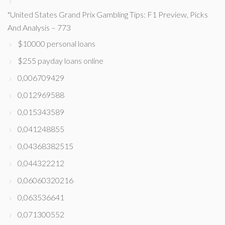
"United States Grand Prix Gambling Tips: F1 Preview, Picks
And Analysis – 773
$10000 personal loans
$255 payday loans online
0,006709429
0,012969588
0,015343589
0,041248855
0,04368382515
0,044322212
0,06060320216
0,063536641
0,071300552