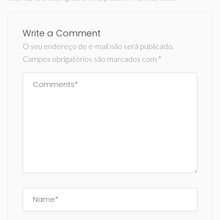
Write a Comment
O seu endereço de e-mail não será publicado.
Campos obrigatórios são marcados com
*