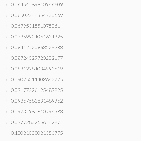
0.06454589940946609
0.06502244354730669
0.0679531551075061
0.07959921061631825
0.08447720963229288
0.08724027720202177
0.08912281034993519
0.09075011408642775
0.09177226125487825
0.09367583631489962
0.09731980810794583
0.09772832656142871
0.10081038081356775