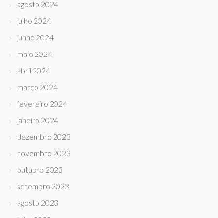
agosto 2024
julho 2024
junho 2024
maio 2024
abril 2024
março 2024
fevereiro 2024
janeiro 2024
dezembro 2023
novembro 2023
outubro 2023
setembro 2023
agosto 2023