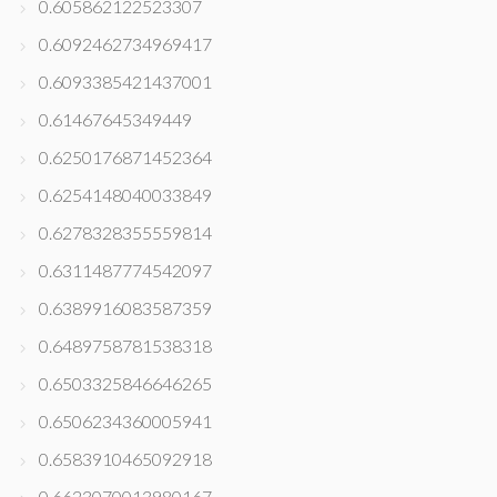
0.605862122523307
0.6092462734969417
0.6093385421437001
0.61467645349449
0.6250176871452364
0.6254148040033849
0.6278328355559814
0.6311487774542097
0.6389916083587359
0.6489758781538318
0.6503325846646265
0.6506234360005941
0.6583910465092918
0.6623070013980167