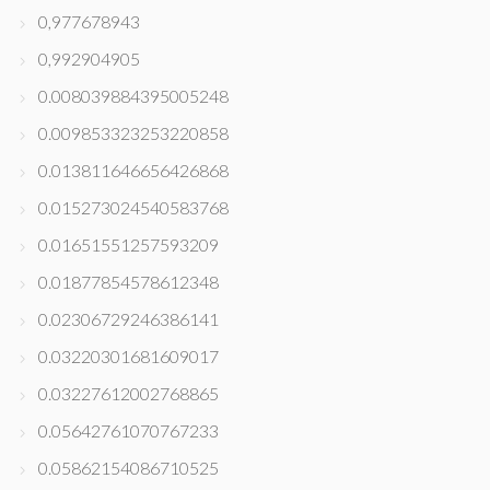
0,977678943
0,992904905
0.008039884395005248
0.009853323253220858
0.013811646656426868
0.015273024540583768
0.01651551257593209
0.01877854578612348
0.02306729246386141
0.03220301681609017
0.03227612002768865
0.05642761070767233
0.05862154086710525