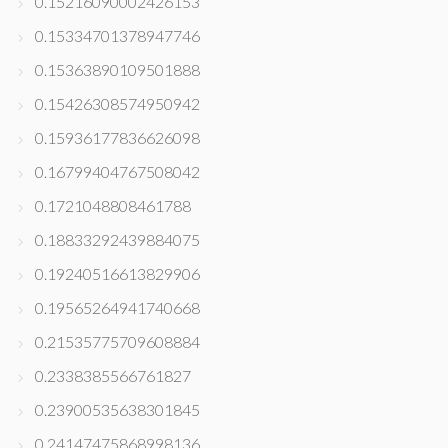
0.15216090002426153
0.15334701378947746
0.15363890109501888
0.15426308574950942
0.15936177836626098
0.16799404767508042
0.1721048808461788
0.18833292439884075
0.19240516613829906
0.19565264941740668
0.21535775709608884
0.2338385566761827
0.23900535638301845
0.24147475868998136