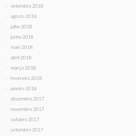
setembro 2018
agosto 2018
julho 2018
junho 2018
maio 2018
abril 2018
março 2018
fevereiro 2018
janeiro 2018
dezembro 2017
novembro 2017
outubro 2017
setembro 2017