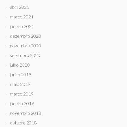
abril 2021
março 2021
janeiro 2021
dezembro 2020
novembro 2020
setembro 2020
julho 2020
junho 2019
maio 2019
março 2019
janeiro 2019
novembro 2018
outubro 2018