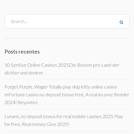
Posts recentes
10 Seriöse Online Casinos 2025Die Besten pro Land der
dichter und denker
Forget Purple, Wager Totally play skip kitty online casino
mFortune casino no deposit bonus free, A real income Render
2024! Beyontec
Lunaris, no deposit bonus for real mobile casinos 2025 Play
for free, Real money Give 2025!