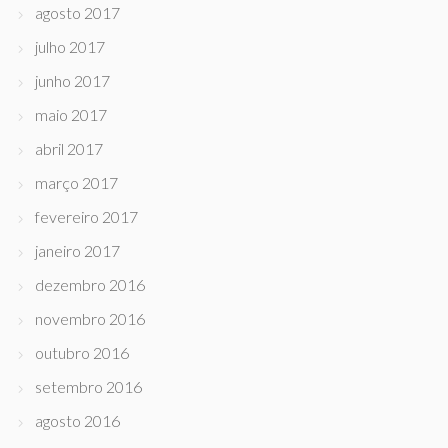
agosto 2017
julho 2017
junho 2017
maio 2017
abril 2017
março 2017
fevereiro 2017
janeiro 2017
dezembro 2016
novembro 2016
outubro 2016
setembro 2016
agosto 2016