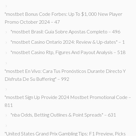
"mostbet Bonus Code Forbes: Up To $1, 000 New Player
Promo October 2024 – 47
"mostbet Brasil: Guia Sobre Apostas Completo – 496
"mostbet Casino Ontario 2024: Review & Up-dates" – 1
"mostbet Casino Rtp, Figures And Payout Analysis – 518
"mostbet En Vivo: Cara Tus Pronósticos Durante Directo Y
Disfruta De Su Buffering" – 992
"mostbet Sign Up Provide 2024 Mostbet Promotional Code –
811
"nba Odds, Betting Outlines & Point Spreads" – 631
"United States Grand Prix Gambling Tips: F1 Preview, Picks