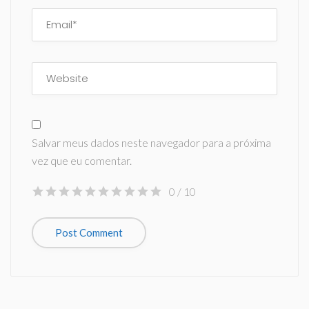
Salvar meus dados neste navegador para a próxima
vez que eu comentar.
0
/ 10