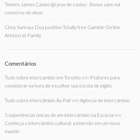
Tonnes James Casino igt jeux de casino : Bonus sans nul
conserve de deux
Choy Sunrays Doa position Totally free Gamble On line
Aristocrat Family
Comentários
Tudo sobre intercambio em Toronto
em
9 fatores para
considerar na hora de escolher sua escola de inglês
Tudo sobre intercâmbio Au Pair
em
Agência de intercâmbio
5 experiências únicas de um intercâmbio na Escócia
em
Conheça o intercâmbio cultural: a imersão em um novo
mundo