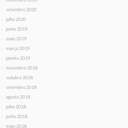
setembro 2020
julho 2020
junho 2019
maio 2019
março 2019
janeiro 2019
novembro 2018
outubro 2018
setembro 2018
agosto 2018
julho 2018
junho 2018
maio 2018