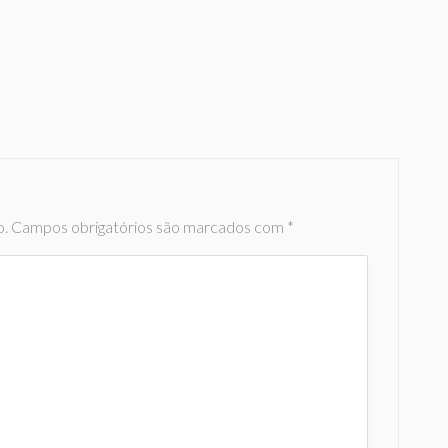
o.
Campos obrigatórios são marcados com
*