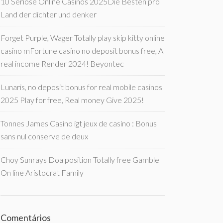
10 Seriöse Online Casinos 2025Die Besten pro
Land der dichter und denker
Forget Purple, Wager Totally play skip kitty online
casino mFortune casino no deposit bonus free, A
real income Render 2024! Beyontec
Lunaris, no deposit bonus for real mobile casinos
2025 Play for free, Real money Give 2025!
Tonnes James Casino igt jeux de casino : Bonus
sans nul conserve de deux
Choy Sunrays Doa position Totally free Gamble
On line Aristocrat Family
Comentários