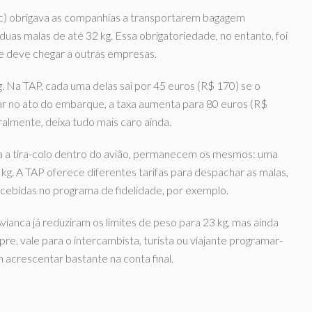
nac) obrigava as companhias a transportarem bagagem
uas malas de até 32 kg. Essa obrigatoriedade, no entanto, foi
ue deve chegar a outras empresas.
kg. Na TAP, cada uma delas sai por 45 euros (R$ 170) se o
r no ato do embarque, a taxa aumenta para 80 euros (R$
ralmente, deixa tudo mais caro ainda.
a a tira-colo dentro do avião, permanecem os mesmos: uma
 kg. A TAP oferece diferentes tarifas para despachar as malas,
recebidas no programa de fidelidade, por exemplo.
ianca já reduziram os limites de peso para 23 kg, mas ainda
 vale para o intercambista, turista ou viajante programar-
 acrescentar bastante na conta final.