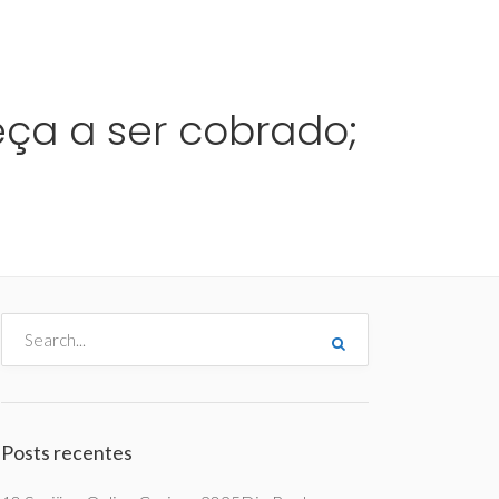
me
Destinos
Orçamentos
Blog
A Enjoy
ça a ser cobrado;
Posts recentes