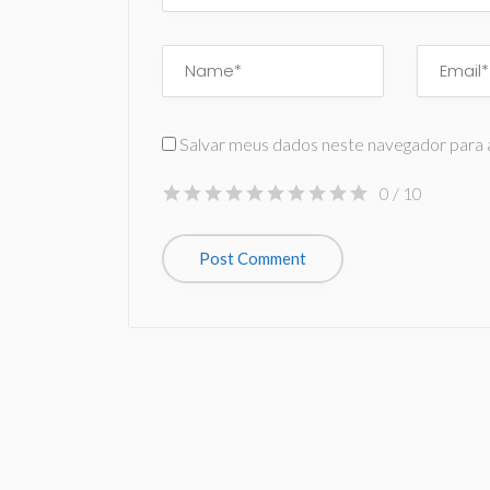
Salvar meus dados neste navegador para 
0
/ 10