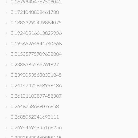
0.16799404767508042
0.1721048808461788
0.18833292439884075
0.19240516613829906
0.19565264941740668
0.21535775709608884
0.2338385566761827
0.23900535638301845
0.24147475868998136
0.26101180897458387
0.2648758689076858
0.2685052041693111
0.26944694935168256
0.28835428460955115