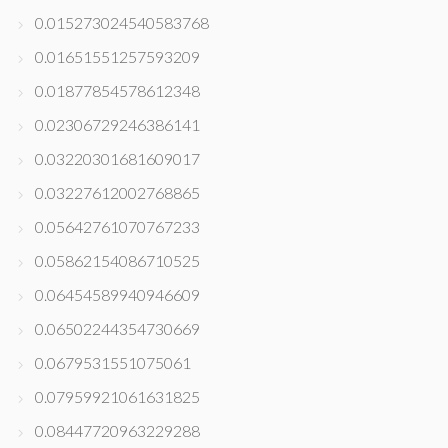
0.015273024540583768
0.01651551257593209
0.01877854578612348
0.02306729246386141
0.03220301681609017
0.03227612002768865
0.05642761070767233
0.05862154086710525
0.06454589940946609
0.06502244354730669
0.0679531551075061
0.07959921061631825
0.08447720963229288