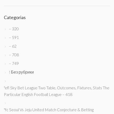
Categorias
– 320
– 591
– 62
– 708
– 749
! Без рубрики
"efl Sky Bet League Two Table, Outcomes, Fixtures, Stats The
Particular English Football League – 418
"fc Seoul Vs Jeju United Match Conjecture & Betting