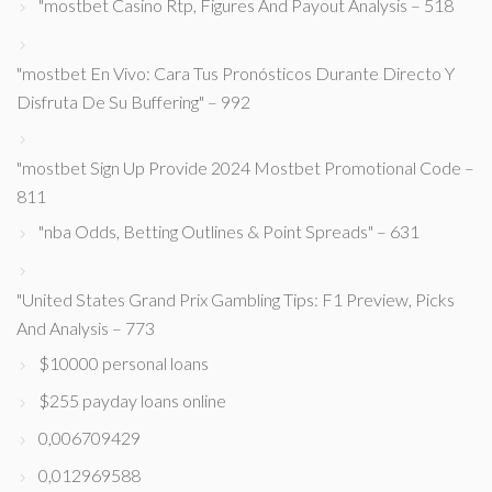
"mostbet Casino Rtp, Figures And Payout Analysis – 518
"mostbet En Vivo: Cara Tus Pronósticos Durante Directo Y
Disfruta De Su Buffering" – 992
"mostbet Sign Up Provide 2024 Mostbet Promotional Code –
811
"nba Odds, Betting Outlines & Point Spreads" – 631
"United States Grand Prix Gambling Tips: F1 Preview, Picks
And Analysis – 773
$10000 personal loans
$255 payday loans online
0,006709429
0,012969588