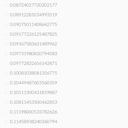
0.08724027720202177
0.08912281034993519
0.09075011408642775
0.09177226125487825
0.09367583631489962
0.09731980810794583
0.09772832656142871
0.10081038081356775
0.10449487603560359
0.10511500431819887
0.10811453500462853
0.11198000533782626
0.11458938240360794