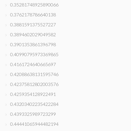
0.35281748925890066
0.3762178786640138
0.3881591375527227
0.3894602029049582
0.3901353861396798
0.40990795973369865
0.4161724640665697
0.42088638131595746
0.42375812802003576
0.4259354128922491
0.43203402235422284
0.4393325989723299
0.44441065944482194