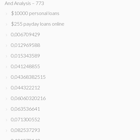
And Analysis – 773
$10000 personal loans
$255 payday loans online
0,006709429
0,012969588
0,015343589
0,041248855
0,04368382515
0,044322212
0,06060320216
0,063536641
0,071300552
0,082537293