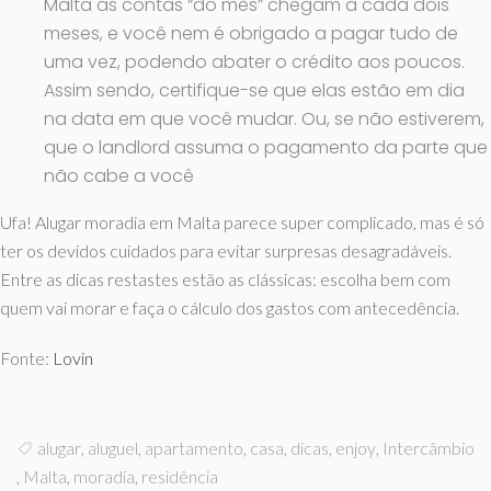
Malta as contas “do mês” chegam a cada dois
meses, e você nem é obrigado a pagar tudo de
uma vez, podendo abater o crédito aos poucos.
Assim sendo, certifique-se que elas estão em dia
na data em que você mudar. Ou, se não estiverem,
que o landlord assuma o pagamento da parte que
não cabe a você
Ufa! Alugar moradia em Malta parece super complicado, mas é só
ter os devidos cuidados para evitar surpresas desagradáveis.
Entre as dicas restastes estão as clássicas: escolha bem com
quem vai morar e faça o cálculo dos gastos com antecedência.
Fonte:
Lovin
alugar
,
aluguel
,
apartamento
,
casa
,
dicas
,
enjoy
,
Intercâmbio
,
Malta
,
moradia
,
residência