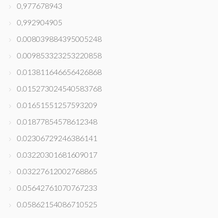
0,977678943
0,992904905
0.008039884395005248
0.009853323253220858
0.013811646656426868
0.015273024540583768
0.01651551257593209
0.01877854578612348
0.02306729246386141
0.03220301681609017
0.03227612002768865
0.05642761070767233
0.05862154086710525