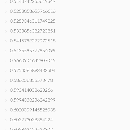
0.5143742255619349
0.5253858655966616
0.5259046011749225
0.5333856382720851
0.5415798072070518
0.5435595777854099
0.5663901642907015
0.5754085893433304
0.586206855573478
0.593414008623266
0.5994038236242899
0.6020009145525038
0.603773038384224
0.605862122523307