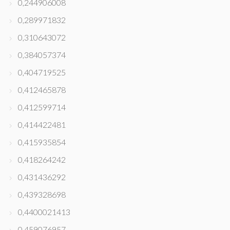
0,244906008
0,289971832
0,310643072
0,384057374
0,404719525
0,412465878
0,412599714
0,414422481
0,415935854
0,418264242
0,431436292
0,439328698
0,4400021413
0,459076957