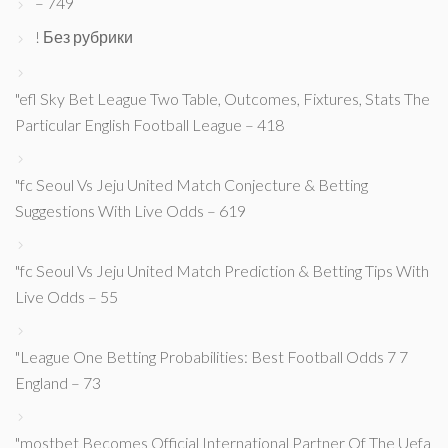
– 749
! Без рубрики
"efl Sky Bet League Two Table, Outcomes, Fixtures, Stats The
Particular English Football League – 418
"fc Seoul Vs Jeju United Match Conjecture & Betting
Suggestions With Live Odds – 619
"fc Seoul Vs Jeju United Match Prediction & Betting Tips With
Live Odds – 55
"League One Betting Probabilities: Best Football Odds 7 7
England – 73
"mostbet Becomes Official International Partner Of The Uefa