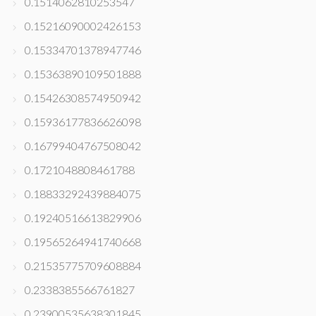
0.1514062810253547
0.15216090002426153
0.15334701378947746
0.15363890109501888
0.15426308574950942
0.15936177836626098
0.16799404767508042
0.1721048808461788
0.18833292439884075
0.19240516613829906
0.19565264941740668
0.21535775709608884
0.2338385566761827
0.23900535638301845