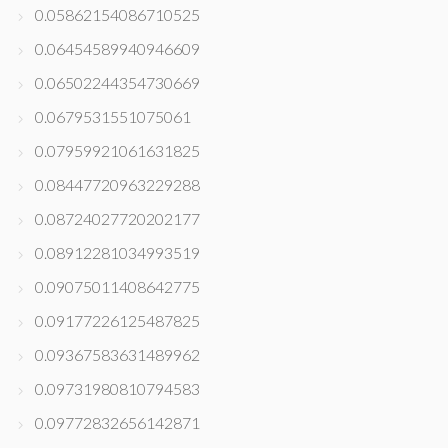
0.05862154086710525
0.06454589940946609
0.06502244354730669
0.0679531551075061
0.07959921061631825
0.08447720963229288
0.08724027720202177
0.08912281034993519
0.09075011408642775
0.09177226125487825
0.09367583631489962
0.09731980810794583
0.09772832656142871