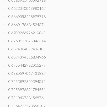
0.6583910465092918
0.6623070013980167
0.6660053218979798
0.6660178684524074
0.6708266996210843
0.6760637825346314
0.6894084099436101
0.6894394516804966
0.6955442982015279
0.6980597017431887
0.7253892320394092
0.7258976821784551
0.731040738156976
0.7364227578558207