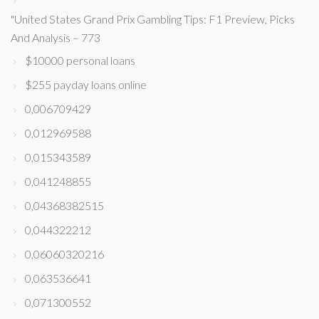
"United States Grand Prix Gambling Tips: F1 Preview, Picks
And Analysis – 773
$10000 personal loans
$255 payday loans online
0,006709429
0,012969588
0,015343589
0,041248855
0,04368382515
0,044322212
0,06060320216
0,063536641
0,071300552