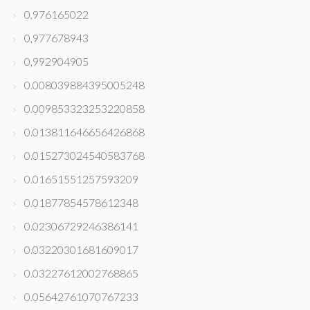
0,976165022
0,977678943
0,992904905
0.008039884395005248
0.009853323253220858
0.013811646656426868
0.015273024540583768
0.01651551257593209
0.01877854578612348
0.02306729246386141
0.03220301681609017
0.03227612002768865
0.05642761070767233