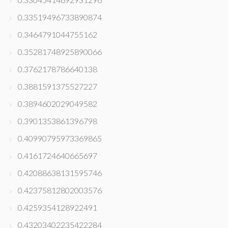
0.33519496733890874
0.3464791044755162
0.35281748925890066
0.3762178786640138
0.3881591375527227
0.3894602029049582
0.3901353861396798
0.40990795973369865
0.4161724640665697
0.42088638131595746
0.42375812802003576
0.4259354128922491
0.43203402235422284