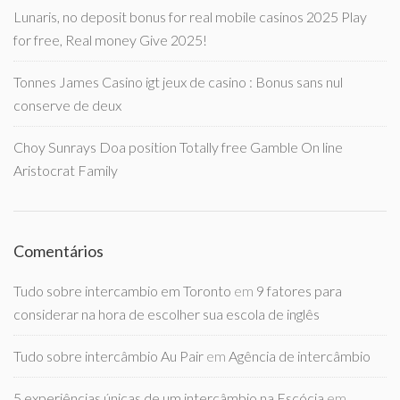
Lunaris, no deposit bonus for real mobile casinos 2025 Play
for free, Real money Give 2025!
Tonnes James Casino igt jeux de casino : Bonus sans nul
conserve de deux
Choy Sunrays Doa position Totally free Gamble On line
Aristocrat Family
Comentários
Tudo sobre intercambio em Toronto
em
9 fatores para
considerar na hora de escolher sua escola de inglês
Tudo sobre intercâmbio Au Pair
em
Agência de intercâmbio
5 experiências únicas de um intercâmbio na Escócia
em