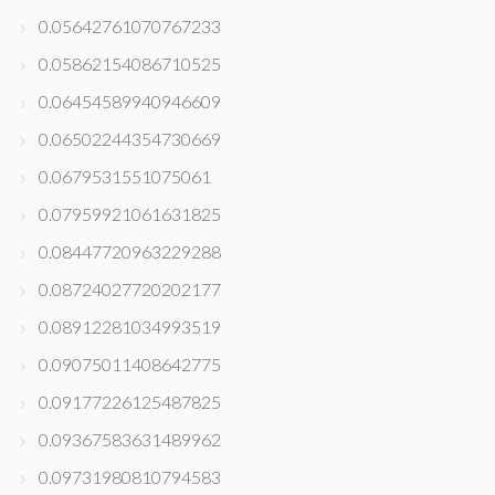
0.05642761070767233
0.05862154086710525
0.06454589940946609
0.06502244354730669
0.0679531551075061
0.07959921061631825
0.08447720963229288
0.08724027720202177
0.08912281034993519
0.09075011408642775
0.09177226125487825
0.09367583631489962
0.09731980810794583