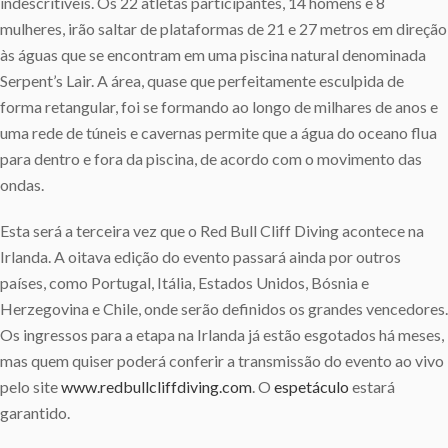
indescritíveis. Os 22 atletas participantes, 14 homens e 8
mulheres, irão saltar de plataformas de 21 e 27 metros em direção
às águas que se encontram em uma piscina natural denominada
Serpent’s Lair. A área, quase que perfeitamente esculpida de
forma retangular, foi se formando ao longo de milhares de anos e
uma rede de túneis e cavernas permite que a água do oceano flua
para dentro e fora da piscina, de acordo com o movimento das
ondas.
Esta será a terceira vez que o Red Bull Cliff Diving acontece na
Irlanda. A oitava edição do evento passará ainda por outros
países, como Portugal, Itália, Estados Unidos, Bósnia e
Herzegovina e Chile, onde serão definidos os grandes vencedores.
Os ingressos para a etapa na Irlanda já estão esgotados há meses,
mas quem quiser poderá conferir a transmissão do evento ao vivo
pelo site
www.redbullcliffdiving.com
. O
espetáculo
estará
garantido.