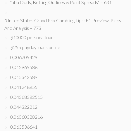
"nba Odds, Betting Outlines & Point Spreads" – 631
"United States Grand Prix Gambling Tips: F1 Preview, Picks
And Analysis – 773
$10000 personal loans
$255 payday loans online
0,006709429
0,012969588
0,015343589
0,041248855
0,04368382515
0,044322212
0,06060320216
0,063536641