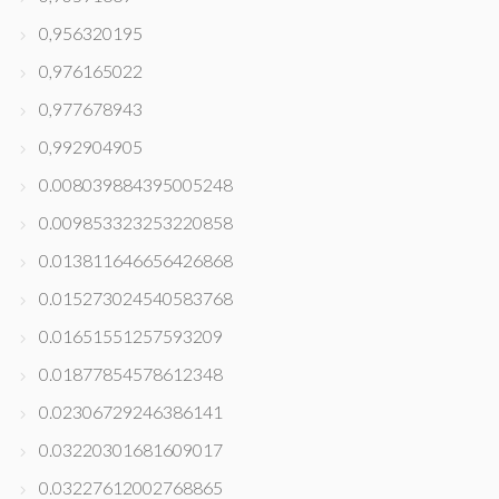
0,956320195
0,976165022
0,977678943
0,992904905
0.008039884395005248
0.009853323253220858
0.013811646656426868
0.015273024540583768
0.01651551257593209
0.01877854578612348
0.02306729246386141
0.03220301681609017
0.03227612002768865