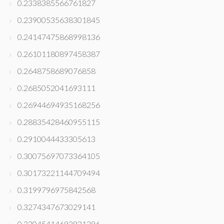
0.2338385566761827
0.23900535638301845
0.24147475868998136
0.26101180897458387
0.2648758689076858
0.2685052041693111
0.26944694935168256
0.28835428460955115
0.2910044433305613
0.30075697073364105
0.30173221144709494
0.3199796975842568
0.3274347673029141
0.33045414692931296