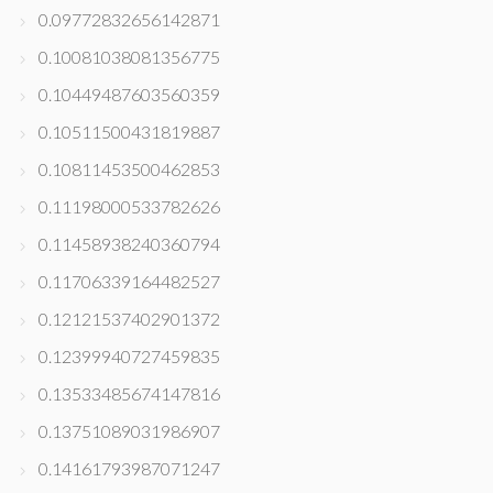
0.09772832656142871
0.10081038081356775
0.10449487603560359
0.10511500431819887
0.10811453500462853
0.11198000533782626
0.11458938240360794
0.11706339164482527
0.12121537402901372
0.12399940727459835
0.13533485674147816
0.13751089031986907
0.14161793987071247