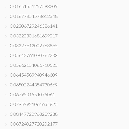
0.01651551257593209
0.01877854578612348
0.02306729246386141
0.03220301681609017
0.03227612002768865
0.05642761070767233
0.05862154086710525
0.06454589940946609
0.06502244354730669
0.0679531551075061
0.07959921061631825
0.08447720963229288
0.08724027720202177