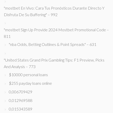
"mostbet En Vivo: Cara Tus Pronósticos Durante Directo Y
Disfruta De Su Buffering" – 992
"mostbet Sign Up Provide 2024 Mostbet Promotional Code –
811
"nba Odds, Betting Outlines & Point Spreads" – 631
"United States Grand Prix Gambling Tips: F1 Preview, Picks
And Analysis – 773
$10000 personal loans
$255 payday loans online
0,006709429
0,012969588
0,015343589