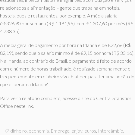
relacionados a alimentação – gente que trabalha em hoteis,
hostels, pubs e restaurantes, por exemplo. A média salarial
é €326,90 por semana (R$ 1.181,95), com €1.307,60 por mês (R$
4.738,35).
A média geral de pagamento por hora na Irlanda é de €22,68 (R$
82,19), sendo que o salário mínimo é de €9,15 por hora (R$ 33,16).
Na Irlanda, ao contrário do Brasil, o pagamento é feito de acordo
com o número de horas trabalhado, é realizado semanalmente e
frequentemente em dinheiro vivo. E aí, deu para ter uma noção do
que esperar na Irlanda?
Para ver o relatório completo, acesse o site do Central Statistics
Office
neste link
.
dinheiro
,
economia
,
Emprego
,
enjoy
,
euros
,
Intercâmbio
,