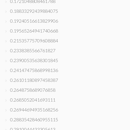
0.1721048808461788
0.18833292439884075
0.19240516613829906
0.19565264941740668
0.21535775709608884
0.2338385566761827
0.23900535638301845
0.24147475868998136
0.26101180897458387
0.2648758689076858
0.2685052041693111
0.26944694935168256
0.28835428460955115
0.2910044433305613