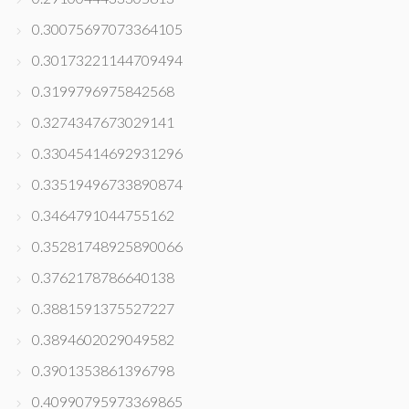
0.30075697073364105
0.30173221144709494
0.3199796975842568
0.3274347673029141
0.33045414692931296
0.33519496733890874
0.3464791044755162
0.35281748925890066
0.3762178786640138
0.3881591375527227
0.3894602029049582
0.3901353861396798
0.40990795973369865