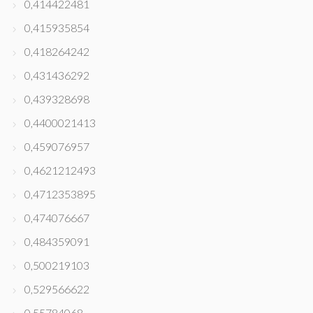
0,414422481
0,415935854
0,418264242
0,431436292
0,439328698
0,4400021413
0,459076957
0,4621212493
0,4712353895
0,474076667
0,484359091
0,500219103
0,529566622
0,55784068