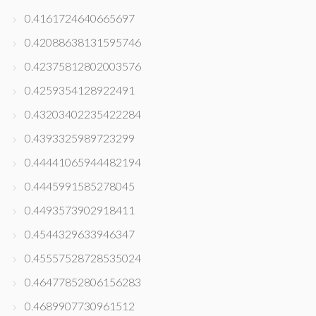
0.4161724640665697
0.42088638131595746
0.42375812802003576
0.4259354128922491
0.43203402235422284
0.4393325989723299
0.44441065944482194
0.4445991585278045
0.4493573902918411
0.4544329633946347
0.45557528728535024
0.46477852806156283
0.4689907730961512