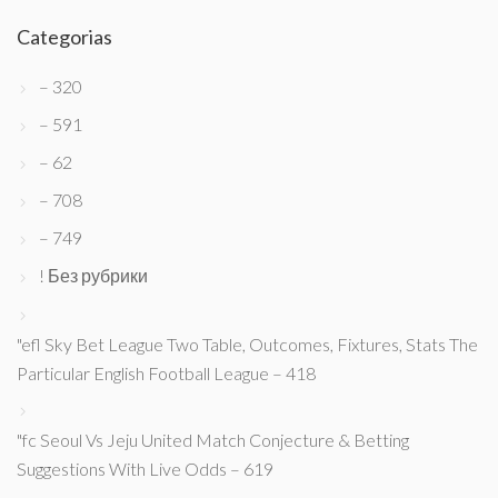
Categorias
– 320
– 591
– 62
– 708
– 749
! Без рубрики
"efl Sky Bet League Two Table, Outcomes, Fixtures, Stats The
Particular English Football League – 418
"fc Seoul Vs Jeju United Match Conjecture & Betting
Suggestions With Live Odds – 619