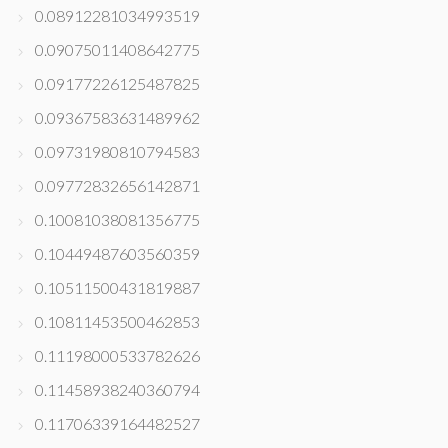
0.08912281034993519
0.09075011408642775
0.09177226125487825
0.09367583631489962
0.09731980810794583
0.09772832656142871
0.10081038081356775
0.10449487603560359
0.10511500431819887
0.10811453500462853
0.11198000533782626
0.11458938240360794
0.11706339164482527