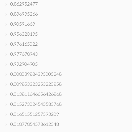
0,862952477
0,896995266
0,90591669
0,956320195
0,976165022
0,977678943
0,992904905
0.008039884395005248
0.009853323253220858
0.013811646656426868
0.015273024540583768
0.01651551257593209
0.01877854578612348