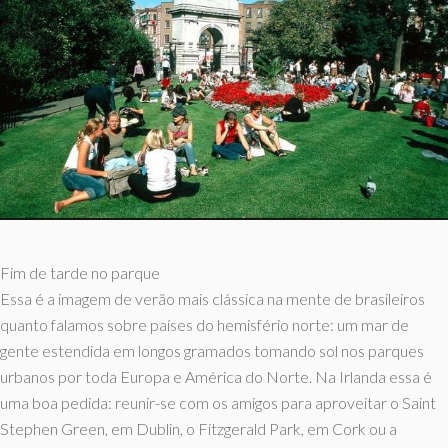
Fim de tarde no parque
Essa é a imagem de verão mais clássica na mente de brasileiros
quanto falamos sobre países do hemisfério norte: um mar de
gente estendida em longos gramados tomando sol nos parques
urbanos por toda Europa e América do Norte. Na Irlanda essa é
uma boa pedida: reunir-se com os amigos para aproveitar o Saint
Stephen Green, em Dublin, o Fitzgerald Park, em Cork ou a