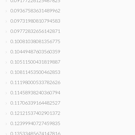
0.09177226125487825
0.09367583631489962
0.09731980810794583
0.09772832656142871
0.10081038081356775
0.10449487603560359
0.10511500431819887
0.10811453500462853
0.11198000533782626
0.11458938240360794
0.11706339164482527
0.12121537402901372
0.12399940727459835
0.13533485674147816