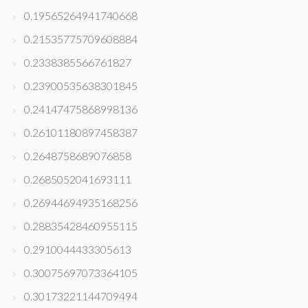
0.19565264941740668
0.21535775709608884
0.2338385566761827
0.23900535638301845
0.24147475868998136
0.26101180897458387
0.2648758689076858
0.2685052041693111
0.26944694935168256
0.28835428460955115
0.2910044433305613
0.30075697073364105
0.30173221144709494