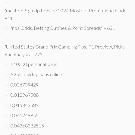
"mostbet Sign Up Provide 2024 Mostbet Promotional Code –
811
"nba Odds, Betting Outlines & Point Spreads" – 631
"United States Grand Prix Gambling Tips: F1 Preview, Picks
And Analysis – 773
$10000 personal loans
$255 payday loans online
0,006709429
0,012969588
0,015343589
0,041248855
0,04368382515