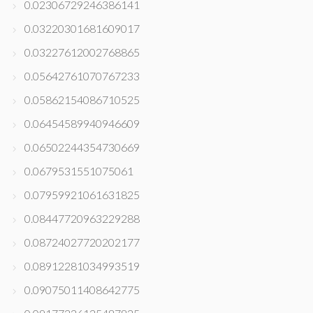
0.02306729246386141
0.03220301681609017
0.03227612002768865
0.05642761070767233
0.05862154086710525
0.06454589940946609
0.06502244354730669
0.0679531551075061
0.07959921061631825
0.08447720963229288
0.08724027720202177
0.08912281034993519
0.09075011408642775