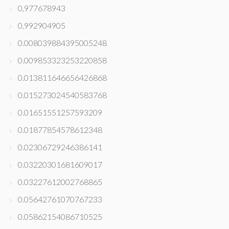
0,977678943
0,992904905
0.008039884395005248
0.009853323253220858
0.013811646656426868
0.015273024540583768
0.01651551257593209
0.01877854578612348
0.02306729246386141
0.03220301681609017
0.03227612002768865
0.05642761070767233
0.05862154086710525