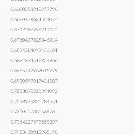
0.6660053218979798
0.6660178684524074
0.6708266996210843
0.6760637825346314
0.6894084099436101
0.6894394516804966
0.6955442982015279
0.6980597017431887
0.7253892320394092
0.7258976821784551
0.731040738156976
0.7364227578558207
0.7453430812965198