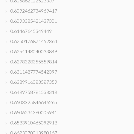
0.605862122523307
0.6092462734969417
0.6093385421437001
0.61467645349449
0.6250176871452364
0.6254148040033849
0.6278328355559814
0.6311487774542097
0.6389916083587359
0.6489758781538318
0.6503325846646265
0.6506234360005941
0.6583910465092918
0.6623070013980167