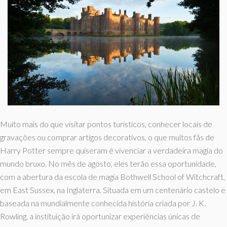
Muito mais do que visitar pontos turísticos, conhecer locais de
gravações ou comprar artigos decorativos, o que muitos fãs de
Harry Potter sempre quiseram é vivenciar a verdadeira magia do
mundo bruxo. No mês de agosto, eles terão essa oportunidade,
com a abertura da escola de magia Bothwell School of Witchcraft,
em East Sussex, na Inglaterra. Situada em um centenário castelo e
baseada na mundialmente conhecida história criada por J. K.
Rowling, a instituição irá oportunizar experiências únicas de