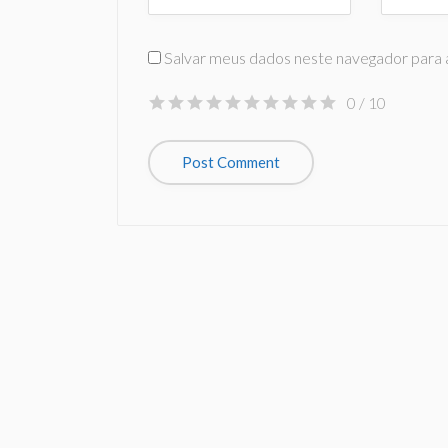
Salvar meus dados neste navegador para 
0
/ 10