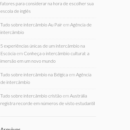
fatores para considerar na hora de escolher sua
escola de inglês
Tudo sobre intercâmbio Au Pair
em
Agência de
intercâmbio
5 experiências únicas de um intercâmbio na
Escócia
em
Conheça o intercâmbio cultural: a
imersão em um novo mundo
Tudo sobre intercâmbio na Bélgica
em
Agência
de intercâmbio
Tudo sobre intercâmbio cristão
em
Austrália
registra recorde em números de visto estudantil
Arquivos