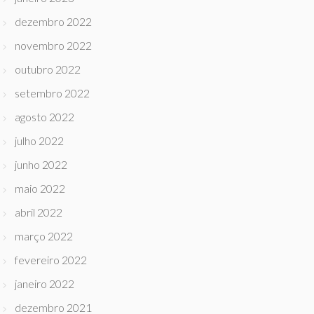
dezembro 2022
novembro 2022
outubro 2022
setembro 2022
agosto 2022
julho 2022
junho 2022
maio 2022
abril 2022
março 2022
fevereiro 2022
janeiro 2022
dezembro 2021