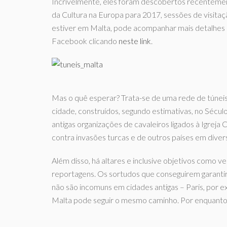
Incrivelmente, eles foram descobertos recentemen
da Cultura na Europa para 2017, sessões de visita
estiver em Malta, pode acompanhar mais detalhes 
Facebook clicando
neste link
.
Mas o quê esperar? Trata-se de uma rede de túneis
cidade, construídos, segundo estimativas, no Sécu
antigas organizações de cavaleiros ligados à Igreja 
contra invasões turcas e de outros países em dive
Além disso, há altares e inclusive objetivos como v
reportagens. Os sortudos que conseguirem garantir
não são incomuns em cidades antigas – Paris, por 
Malta pode seguir o mesmo caminho. Por enquanto, 