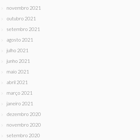
novembro 2021
outubro 2021
setembro 2021
agosto 2021
julho 2021
junho 2021
maio 2021
abril 2021
março 2021
janeiro 2021
dezembro 2020
novembro 2020
setembro 2020