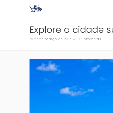
Explore a cidade s
27 de março de 2017
0 Comments