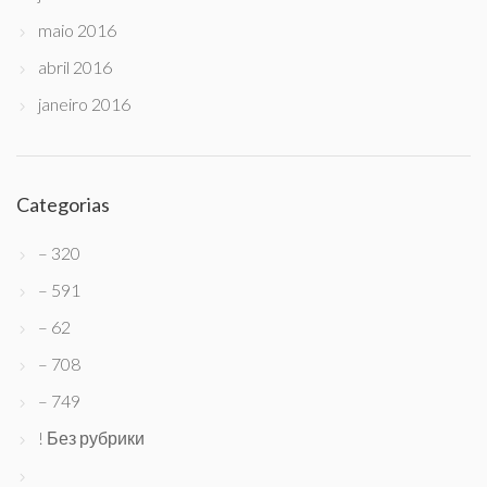
maio 2016
abril 2016
janeiro 2016
Categorias
– 320
– 591
– 62
– 708
– 749
! Без рубрики