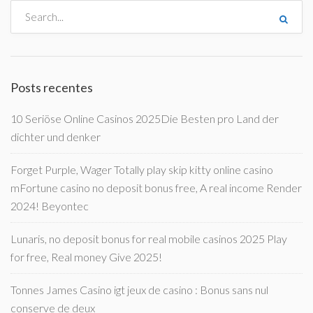
Posts recentes
10 Seriöse Online Casinos 2025Die Besten pro Land der
dichter und denker
Forget Purple, Wager Totally play skip kitty online casino
mFortune casino no deposit bonus free, A real income Render
2024! Beyontec
Lunaris, no deposit bonus for real mobile casinos 2025 Play
for free, Real money Give 2025!
Tonnes James Casino igt jeux de casino : Bonus sans nul
conserve de deux