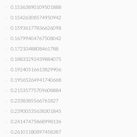
0.15363890109501888
0.15426308574950942
0.15936177836626098
0.16799404767508042
0.1721048808461788
0.18833292439884075
0.19240516613829906
0.19565264941740668
0.21535775709608884
0.2338385566761827
0.23900535638301845
0.24147475868998136
0.26101180897458387