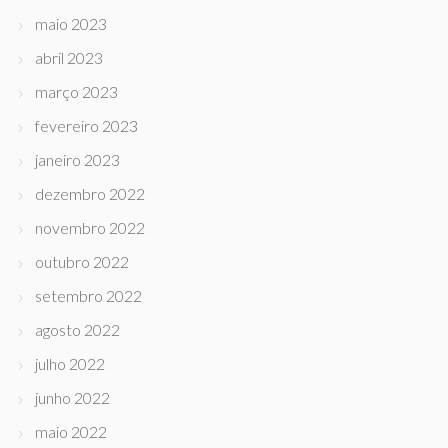
maio 2023
abril 2023
março 2023
fevereiro 2023
janeiro 2023
dezembro 2022
novembro 2022
outubro 2022
setembro 2022
agosto 2022
julho 2022
junho 2022
maio 2022