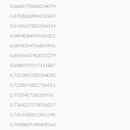
0.6660178684524074
0.6708266996210843
0.6760637825346314
0.6894084099436101
0.6894394516804966
0.6955442982015279
0.6980597017431887
0.7253892320394092
0.7258976821784551
0.731040738156976
0.7364227578558207
0.7453430812965198
0.7458809189409564