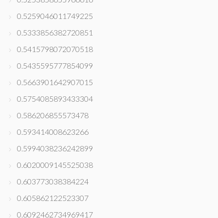
0.5259046011749225
0.5333856382720851
0.5415798072070518
0.5435595777854099
0.5663901642907015
0.5754085893433304
0.586206855573478
0.593414008623266
0.5994038236242899
0.6020009145525038
0.603773038384224
0.605862122523307
0.6092462734969417