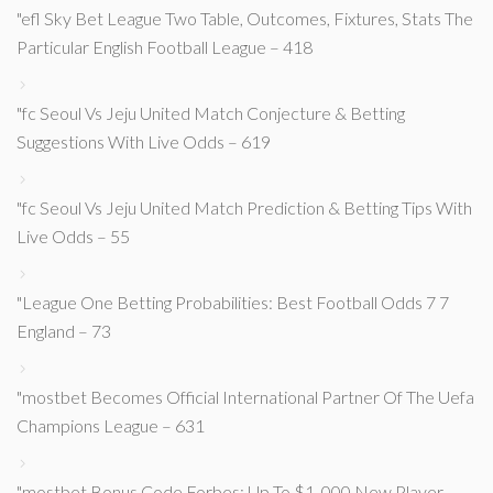
"efl Sky Bet League Two Table, Outcomes, Fixtures, Stats The
Particular English Football League – 418
"fc Seoul Vs Jeju United Match Conjecture & Betting
Suggestions With Live Odds – 619
"fc Seoul Vs Jeju United Match Prediction & Betting Tips With
Live Odds – 55
"League One Betting Probabilities: Best Football Odds 7 7
England – 73
"mostbet Becomes Official International Partner Of The Uefa
Champions League – 631
"mostbet Bonus Code Forbes: Up To $1, 000 New Player