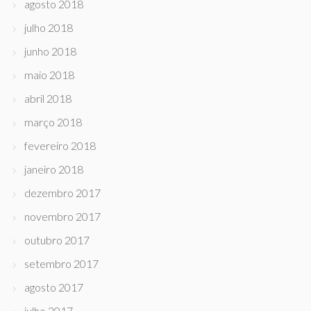
agosto 2018
julho 2018
junho 2018
maio 2018
abril 2018
março 2018
fevereiro 2018
janeiro 2018
dezembro 2017
novembro 2017
outubro 2017
setembro 2017
agosto 2017
julho 2017