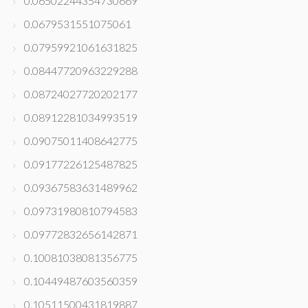
0.06502244354730669
0.0679531551075061
0.07959921061631825
0.08447720963229288
0.08724027720202177
0.08912281034993519
0.09075011408642775
0.09177226125487825
0.09367583631489962
0.09731980810794583
0.09772832656142871
0.10081038081356775
0.10449487603560359
0.10511500431819887