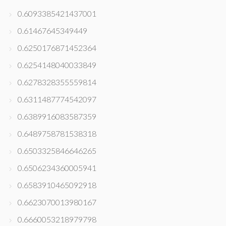
0.6093385421437001
0.61467645349449
0.6250176871452364
0.6254148040033849
0.6278328355559814
0.6311487774542097
0.6389916083587359
0.6489758781538318
0.6503325846646265
0.6506234360005941
0.6583910465092918
0.6623070013980167
0.6660053218979798