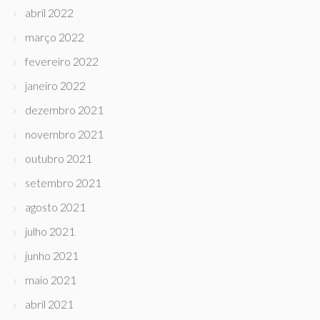
abril 2022
março 2022
fevereiro 2022
janeiro 2022
dezembro 2021
novembro 2021
outubro 2021
setembro 2021
agosto 2021
julho 2021
junho 2021
maio 2021
abril 2021