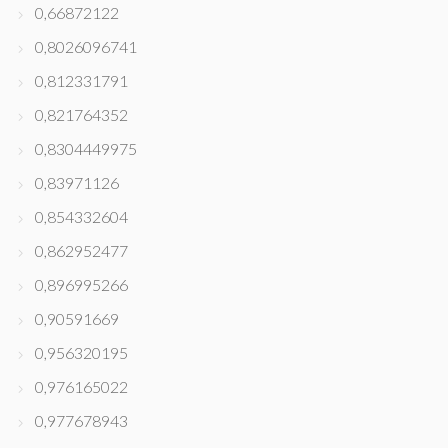
0,66872122
0,8026096741
0,812331791
0,821764352
0,8304449975
0,83971126
0,854332604
0,862952477
0,896995266
0,90591669
0,956320195
0,976165022
0,977678943