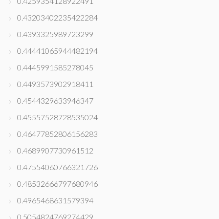
0.4259354128922491
0.43203402235422284
0.4393325989723299
0.44441065944482194
0.4445991585278045
0.4493573902918411
0.4544329633946347
0.45557528728535024
0.46477852806156283
0.4689907730961512
0.47554060766321726
0.48532666797680946
0.4965468631579394
0.5054824769274429