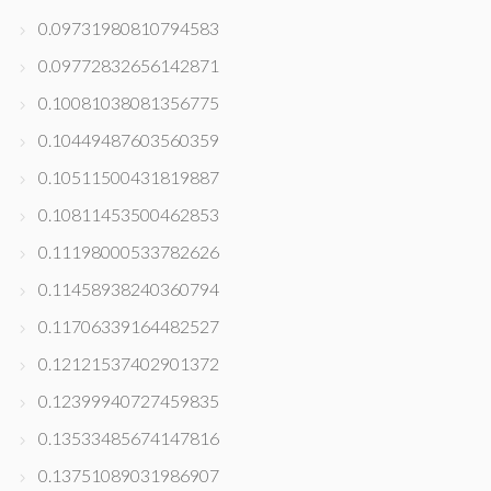
0.09731980810794583
0.09772832656142871
0.10081038081356775
0.10449487603560359
0.10511500431819887
0.10811453500462853
0.11198000533782626
0.11458938240360794
0.11706339164482527
0.12121537402901372
0.12399940727459835
0.13533485674147816
0.13751089031986907