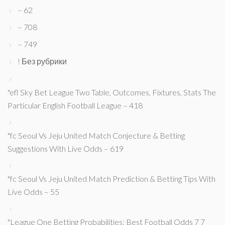
– 62
– 708
– 749
! Без рубрики
"efl Sky Bet League Two Table, Outcomes, Fixtures, Stats The
Particular English Football League – 418
"fc Seoul Vs Jeju United Match Conjecture & Betting
Suggestions With Live Odds – 619
"fc Seoul Vs Jeju United Match Prediction & Betting Tips With
Live Odds – 55
"League One Betting Probabilities: Best Football Odds 7 7