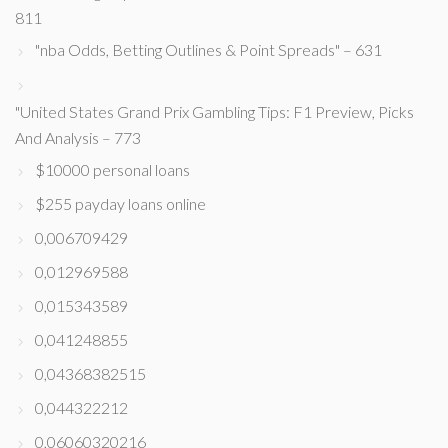
811
"nba Odds, Betting Outlines & Point Spreads" – 631
"United States Grand Prix Gambling Tips: F1 Preview, Picks
And Analysis – 773
$10000 personal loans
$255 payday loans online
0,006709429
0,012969588
0,015343589
0,041248855
0,04368382515
0,044322212
0,06060320216