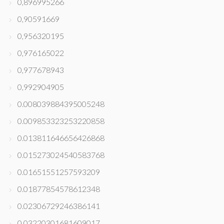
0,896995266
0,90591669
0,956320195
0,976165022
0,977678943
0,992904905
0.008039884395005248
0.009853323253220858
0.013811646656426868
0.015273024540583768
0.01651551257593209
0.01877854578612348
0.02306729246386141
0.03220301681609017