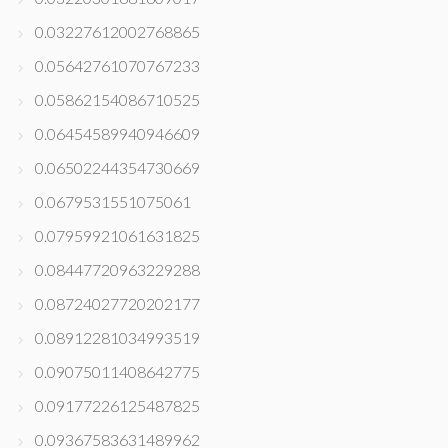
0.03227612002768865
0.05642761070767233
0.05862154086710525
0.06454589940946609
0.06502244354730669
0.0679531551075061
0.07959921061631825
0.08447720963229288
0.08724027720202177
0.08912281034993519
0.09075011408642775
0.09177226125487825
0.09367583631489962