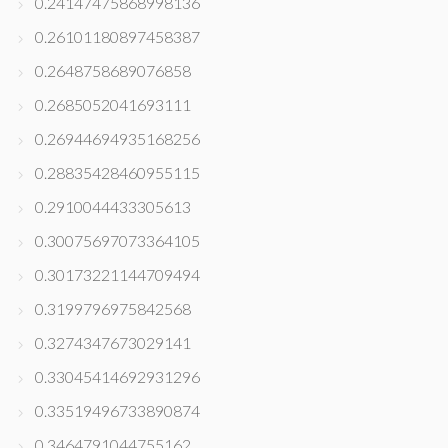
0.24147475868998136
0.26101180897458387
0.2648758689076858
0.2685052041693111
0.26944694935168256
0.28835428460955115
0.2910044433305613
0.30075697073364105
0.30173221144709494
0.3199796975842568
0.3274347673029141
0.33045414692931296
0.33519496733890874
0.3464791044755162