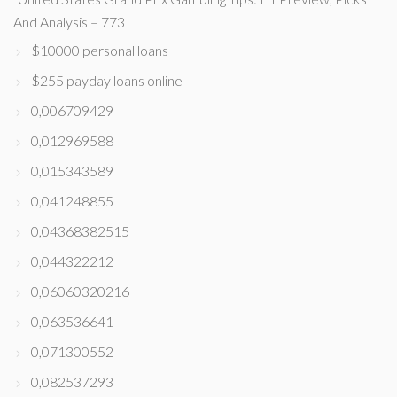
And Analysis – 773
$10000 personal loans
$255 payday loans online
0,006709429
0,012969588
0,015343589
0,041248855
0,04368382515
0,044322212
0,06060320216
0,063536641
0,071300552
0,082537293