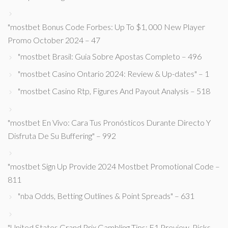
"mostbet Bonus Code Forbes: Up To $1, 000 New Player
Promo October 2024 – 47
"mostbet Brasil: Guia Sobre Apostas Completo – 496
"mostbet Casino Ontario 2024: Review & Up-dates" – 1
"mostbet Casino Rtp, Figures And Payout Analysis – 518
"mostbet En Vivo: Cara Tus Pronósticos Durante Directo Y
Disfruta De Su Buffering" – 992
"mostbet Sign Up Provide 2024 Mostbet Promotional Code –
811
"nba Odds, Betting Outlines & Point Spreads" – 631
"United States Grand Prix Gambling Tips: F1 Preview, Picks