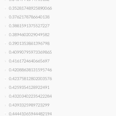
0.35281748925890066
0.3762178786640138
0.3881591375527227
0.3894602029049582
0.3901353861396798
0.40990795973369865
0.4161724640665697
0.42088638131595746
0.42375812802003576
0.4259354128922491
0.43203402235422284
0.4393325989723299
0.44441065944482194