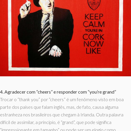
4. Agradecer com “cheers” e responder com “you’re grand”
Trocar o “thank you” por “cheers” é um fenômeno visto em boa
parte dos países que falam inglês, mas, de fato, causa alguma
estranheza nos brasileiros que chegam à Irlanda. Outra palavra
difícil de assimilar, a princípio, é “grand”, que pode significa
“impressionante em tamanho” ou pode ser um elogio como