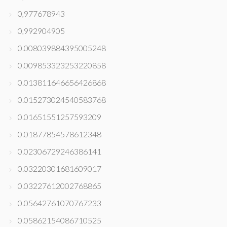
0,977678943
0,992904905
0.008039884395005248
0.009853323253220858
0.013811646656426868
0.015273024540583768
0.01651551257593209
0.01877854578612348
0.02306729246386141
0.03220301681609017
0.03227612002768865
0.05642761070767233
0.05862154086710525