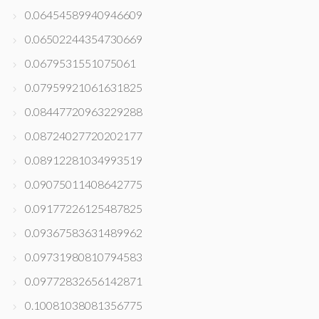
0.06454589940946609
0.06502244354730669
0.0679531551075061
0.07959921061631825
0.08447720963229288
0.08724027720202177
0.08912281034993519
0.09075011408642775
0.09177226125487825
0.09367583631489962
0.09731980810794583
0.09772832656142871
0.10081038081356775